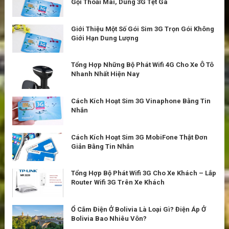
Gọi Thoải Mái, Dùng 3G Tẹt Ga
Giới Thiệu Một Số Gói Sim 3G Trọn Gói Không
Giới Hạn Dung Lượng
Tổng Hợp Những Bộ Phát Wifi 4G Cho Xe Ô Tô
Nhanh Nhất Hiện Nay
Cách Kích Hoạt Sim 3G Vinaphone Bằng Tin
Nhắn
Cách Kích Hoạt Sim 3G MobiFone Thật Đơn
Giản Bằng Tin Nhắn
Tổng Hợp Bộ Phát Wifi 3G Cho Xe Khách – Lắp
Router Wifi 3G Trên Xe Khách
Ổ Cắm Điện Ở Bolivia Là Loại Gì? Điện Áp Ở
Bolivia Bao Nhiêu Vôn?