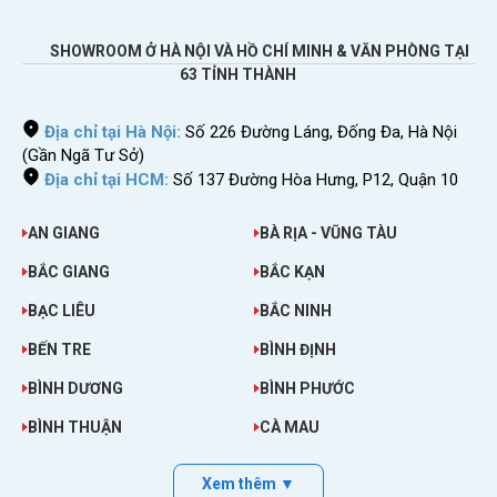
SHOWROOM Ở HÀ NỘI VÀ HỒ CHÍ MINH & VĂN PHÒNG TẠI
63 TỈNH THÀNH
Địa chỉ tại Hà Nội:
Số 226 Đường Láng, Đống Đa, Hà Nội
(Gần Ngã Tư Sở)
Địa chỉ tại HCM:
Số 137 Đường Hòa Hưng, P12, Quận 10
AN GIANG
BÀ RỊA - VŨNG TÀU
BẮC GIANG
BẮC KẠN
BẠC LIÊU
BẮC NINH
BẾN TRE
BÌNH ĐỊNH
BÌNH DƯƠNG
BÌNH PHƯỚC
BÌNH THUẬN
CÀ MAU
Xem thêm ▼