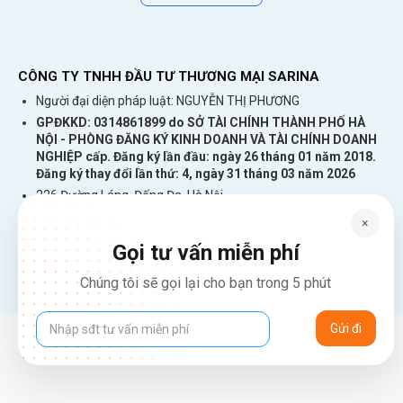
CÔNG TY TNHH ĐẦU TƯ THƯƠNG MẠI SARINA
Người đại diện pháp luật: NGUYỄN THỊ PHƯƠNG
GPĐKKD: 0314861899 do SỞ TÀI CHÍNH THÀNH PHỐ HÀ
NỘI - PHÒNG ĐĂNG KÝ KINH DOANH VÀ TÀI CHÍNH DOANH
NGHIỆP cấp. Đăng ký lần đầu: ngày 26 tháng 01 năm 2018.
Đăng ký thay đổi lần thứ: 4, ngày 31 tháng 03 năm 2026
226 Đường Láng, Đống Đa, Hà Nội
137 Đường Hòa Hưng, Phường 12, Quận 10, TP. Hồ Chí Minh
×
Hotline: 1900 2106 - 0386 001 001
Gọi tư vấn miễn phí
Email:
Giaiphap3g@gmail.com
Chúng tôi sẽ gọi lại cho bạn trong 5 phút