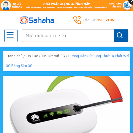
Liên Hệ:
19002106
Trang chủ
/
Tin Tức
/
Tin Tức wifi 3G
/
Hướng Dẫn Sử Dụng Thiết Bị Phát Wifi
3G Bằng Sim 3G