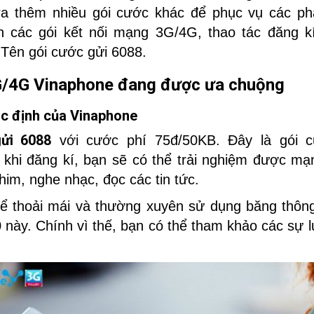
ra thêm nhiều gói cước khác để phục vụ các phâ
 các gói kết nối mạng 3G/4G, thao tác đăng k
Tên gói cước gửi 6088.
G/4G Vinaphone đang được ưa chuộng
c định của Vinaphone
ửi 6088
với cước phí 75đ/50KB.
Đây là gói 
 khi đăng kí, bạn sẽ có thể trải nghiệm được m
im, nghe nhạc, đọc các tin tức.
hể thoải mái và thường xuyên sử dụng băng thô
0 này. Chính vì thế, bạn có thể tham khảo các sự 