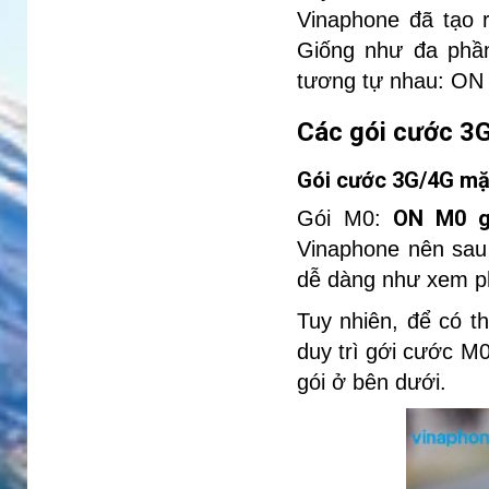
Vinaphone đã tạo 
Giống như đa phần
tương tự nhau: ON 
Các gói cước 3
Gói cước 3G/4G mặ
ON M0 g
Gói M0:
Vinaphone nên sau
dễ dàng như xem ph
Tuy nhiên, để có t
duy trì gới cước M
gói ở bên dưới.