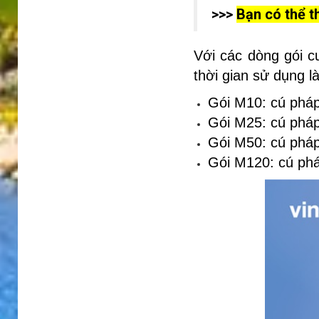
>>>
Bạn có thể t
Với các dòng gói c
thời gian sử dụng l
Gói M10: cú phá
Gói M25: cú phá
Gói M50: cú phá
Gói M120: cú ph