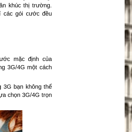
n khúc thị trường.
í các gói cước đều
cước mặc định của
ạng 3G/4G một cách
ng 3G bạn không thể
lựa chọn 3G/4G trọn