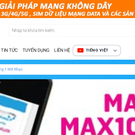
TIN TỨC
TUYỂN DỤNG
LIÊN HỆ
TIẾNG VIỆT
ng 1 Nốt Nhạc