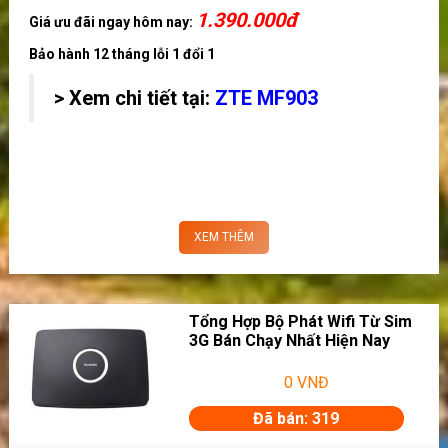
1.390.000đ
Giá ưu đãi ngay hôm nay:
Bảo hành 12 tháng lỗi 1 đổi 1
> Xem chi tiết tại:
ZTE MF903
Tổng Hợp Bộ Phát Wifi Từ Sim
3G Bán Chạy Nhất Hiện Nay
11. Bộ phát wifi từ sim 4G Netgear AC800S
0
VNĐ
tốc độ 450 Mbps
Đã bán: 319
1.990.000đ
Giá ưu đãi ngay hôm nay: