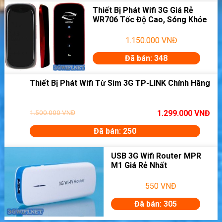
Thiết Bị Phát Wifi 3G Giá Rẻ
Bảo hành 12 tháng lỗi 1 đổi 1
WR706 Tốc Độ Cao, Sóng Khỏe
> Xem chi tiết tại:
Netgear AC800S
1.150.000
VNĐ
Đã bán: 348
Thiết Bị Phát Wifi Từ Sim 3G TP-LINK Chính Hãng
1.500.000
VNĐ
1.299.000
VNĐ
Đã bán: 250
USB 3G Wifi Router MPR
M1 Giá Rẻ Nhất
12. Bộ phát wifi từ sim 4G Alcatel HH70 tốc
độ 300 Mbps, có cổng lan
550
VNĐ
1.990.000đ
Giá ưu đãi ngay hôm nay:
Đã bán: 305
Bảo hành 12 tháng lỗi 1 đổi 1