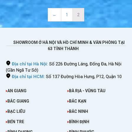
> Xem chi tiết tại:
Alcatel HH70
←
1
2
SHOWROOM Ở HÀ NỘI VÀ HỒ CHÍ MINH & VĂN PHÒNG TẠI
63 TỈNH THÀNH
Địa chỉ tại Hà Nội:
Số 226 Đường Láng, Đống Đa, Hà Nội
(Gần Ngã Tư Sở)
Địa chỉ tại HCM:
Số 137 Đường Hòa Hưng, P12, Quận 10
AN GIANG
BÀ RỊA - VŨNG TÀU
13
. Bộ phát wifi Alcatel 5GEE Wifi
BẮC GIANG
BẮC KẠN
6.990.000đ
Giá ưu đãi ngay hôm nay:
BẠC LIÊU
BẮC NINH
Bảo hành 12 tháng lỗi 1 đổi 1
BẾN TRE
BÌNH ĐỊNH
> Xem chi tiết tại:
Alcatel 5GEE Wifi