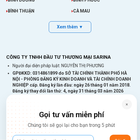
BÌNH DƯƠNG
BÌNH PHƯỚC
BÌNH THUẬN
CÀ MAU
Xem thêm ▼
CÔNG TY TNHH ĐẦU TƯ THƯƠNG MẠI SARINA
Người đại diện pháp luật: NGUYỄN THỊ PHƯƠNG
GPĐKKD: 0314861899 do SỞ TÀI CHÍNH THÀNH PHỐ HÀ
NỘI - PHÒNG ĐĂNG KÝ KINH DOANH VÀ TÀI CHÍNH DOANH
14
. Cục phát wifi 5G HTC Hub
NGHIỆP cấp. Đăng ký lần đầu: ngày 26 tháng 01 năm 2018.
8.990.000đ
Đăng ký thay đổi lần thứ: 4, ngày 31 tháng 03 năm 2026
Giá ưu đãi ngay hôm nay:
226 Đường Láng, Đống Đa, Hà Nội
Bảo hành 12 tháng lỗi 1 đổi 1
×
137 Đường Hòa Hưng, Phường 12, Quận 10, TP. Hồ Chí Minh
Gọi tư vấn miễn phí
Hotline: 1900 2106 - 0386 001 001
> Xem chi tiết tại:
HTC 5G Hub
Email:
Giaiphap3g@gmail.com
Chúng tôi sẽ gọi lại cho bạn trong 5 phút