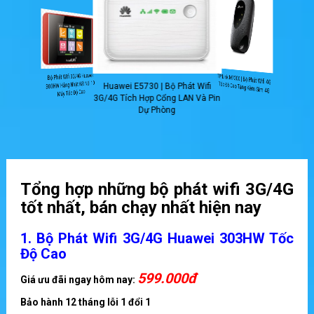
Bộ Phát Wifi 3G/4G Huawei
TP Link M7200 | Bộ Phát Wifi 4G
303HW Hàng Nhật Kết Nối 10
Tốc Độ Cao Tặng Kèm Sim 4G
Huawei E5730 | Bộ Phát Wifi
Máy Tốc Độ Cao
3G/4G Tích Hợp Cổng LAN Và Pin
Dự Phòng
Tổng hợp những bộ phát wifi 3G/4G
tốt nhất, bán chạy nhất hiện nay
1. Bộ Phát Wifi 3G/4G Huawei 303HW Tốc
Độ Cao
599.000đ
Giá ưu đãi ngay hôm nay:
Bảo hành 12 tháng lỗi 1 đổi 1