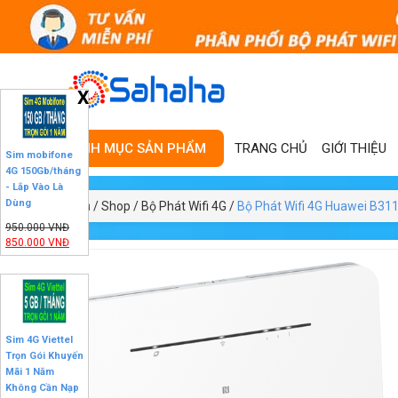
X
TRANG CHỦ
GIỚI THIỆU
DANH MỤC SẢN PHẨM
Sim mobifone
4G 150Gb/tháng
- Lắp Vào Là
Dùng
Trang chủ
/
Shop
/
Bộ Phát Wifi 4G
/
Bộ Phát Wifi 4G Huawei B31
950.000
VNĐ
850.000
VNĐ
SALE
12%
Sim 4G Viettel
Trọn Gói Khuyến
Mãi 1 Năm
Không Cần Nạp