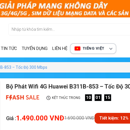
TIN TỨC
TUYỂN DỤNG
LIÊN HỆ
TIẾNG VIỆT
1B-853 – Tốc Độ 300 Mbps
Bộ Phát Wifi 4G Huawei B311B-853 – Tốc Độ 3
10
01
13
KẾT THÚC TRONG
1.490.000
VNĐ
Giá :
1.690.000
VNĐ
Tiết kiệm: 12%