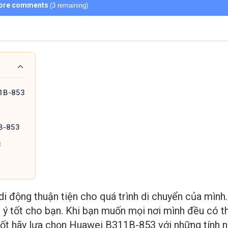
ore comments
(3 remaining)
11B-853
B-853
3
di động thuận tiện cho quá trình di chuyển của mình.
 ý tốt cho bạn. Khi bạn muốn mọi nơi mình đều có th
ốt hãy lựa chọn Huawei B311B-853 với những tính n