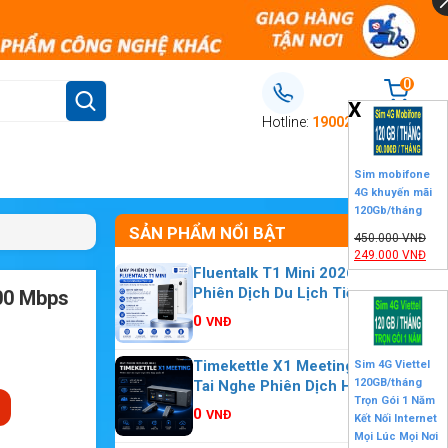
0
X
Giỏ hàng
Hotline:
19002106
Sim mobifone
4G khuyến mãi
120Gb/tháng
SẢN PHẨM NỔI BẬT
450.000
VNĐ
249.000
VNĐ
Fluentalk T1 Mini 2026 – Máy
Phiên Dịch Du Lịch Tiện Lợi Nhỏ
00 Mbps
Gọn
0
VNĐ
Timekettle X1 Meeting 2026 –
Sim 4G Viettel
120GB/tháng
Tai Nghe Phiên Dịch Hội Nghị
Trọn Gói 1 Năm
Nhiều Người
0
VNĐ
Kết Nối Internet
Mọi Lúc Mọi Nơi