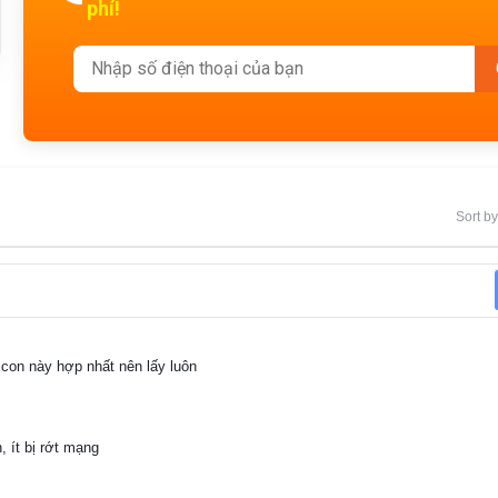
phí!
Sort by
 con này hợp nhất nên lấy luôn
, ít bị rớt mạng