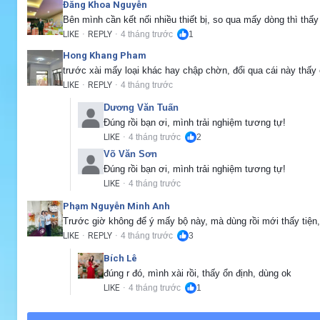
Đăng Khoa Nguyễn
Bên mình cần kết nối nhiều thiết bị, so qua mấy dòng thì thấ
LIKE
REPLY
4 tháng trước
1
·
·
Hong Khang Pham
trước xài mấy loại khác hay chập chờn, đổi qua cái này thấy
LIKE
REPLY
4 tháng trước
·
·
Dương Văn Tuấn
Đúng rồi bạn ơi, mình trải nghiệm tương tự!
LIKE
4 tháng trước
2
·
Võ Văn Sơn
Đúng rồi bạn ơi, mình trải nghiệm tương tự!
LIKE
4 tháng trước
·
Phạm Nguyễn Minh Anh
Trước giờ không để ý mấy bộ này, mà dùng rồi mới thấy tiện
LIKE
REPLY
4 tháng trước
3
·
·
Bích Lê
đúng r đó, mình xài rồi, thấy ổn định, dùng ok
LIKE
4 tháng trước
1
·