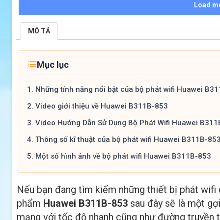
Load m
MÔ TẢ
Mục lục
1.
Những tính năng nổi bật của bộ phát wifi Huawei B3
2.
Video giới thiệu về Huawei B311B-853
3.
Video Hướng Dẫn Sử Dụng Bộ Phát Wifi Huawei B311
4.
Thông số kĩ thuật của bộ phát wifi Huawei B311B-85
5.
Một số hình ảnh về bộ phát wifi Huawei B311B-853
Nếu bạn đang tìm kiếm những thiết bị phát wifi 
phẩm
Huawei B311B-853
sau đây sẽ là một gợi
mạng với tốc độ nhanh cũng như đường truyền t