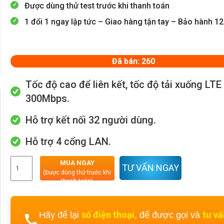
Được dùng thử test trước khi thanh toán
1 đổi 1 ngay lập tức – Giao hàng tận tay – Bảo hành 1
Đã bán: 260
Tốc độ cao để liên kết, tốc độ tải xuống LTE 
300Mbps.
Hỗ trợ kết nối 32 người dùng.
Hỗ trợ 4 cổng LAN.
MUA NGAY
TƯ VẤN NGAY
(Được dùng thử trước khi
thanh toán)
số điện thoại
tư v
Hãy để lại
, để được gọi và