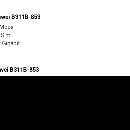
uawei B311B-853
0Mbps
 Sim
 Gigabit
awei B311B-853