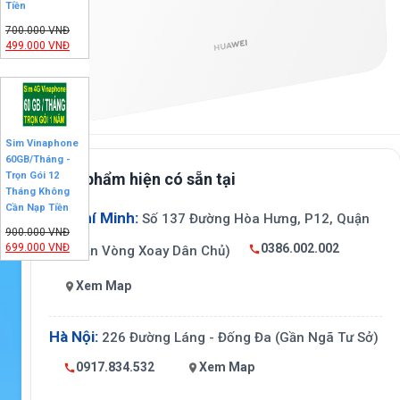
Tiền
700.000
VNĐ
499.000
VNĐ
Sim Vinaphone
60GB/Tháng -
Sản phẩm hiện có sẵn tại
Trọn Gói 12
Tháng Không
Cần Nạp Tiền
Hồ Chí Minh:
Số 137 Đường Hòa Hưng, P12, Quận
900.000
VNĐ
699.000
VNĐ
0386.002.002
10 (Gần Vòng Xoay Dân Chủ)
Xem Map
Hà Nội:
226 Đường Láng - Đống Đa (Gần Ngã Tư Sở)
0917.834.532
Xem Map