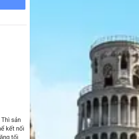
 Thì sản
ể kết nối
ăng tối