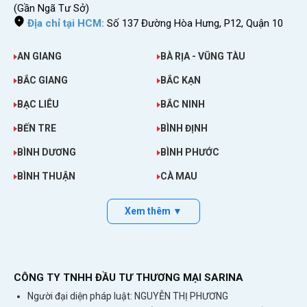
(Gần Ngã Tư Sở)
Địa chỉ tại HCM:
Số 137 Đường Hòa Hưng, P12, Quận 10
AN GIANG
BÀ RỊA - VŨNG TÀU
BẮC GIANG
BẮC KẠN
BẠC LIÊU
BẮC NINH
BẾN TRE
BÌNH ĐỊNH
BÌNH DƯƠNG
BÌNH PHƯỚC
BÌNH THUẬN
CÀ MAU
Xem thêm ▼
CÔNG TY TNHH ĐẦU TƯ THƯƠNG MẠI SARINA
Người đại diện pháp luật: NGUYỄN THỊ PHƯƠNG