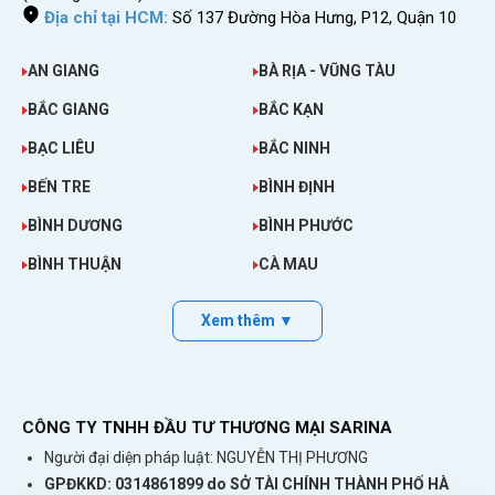
Địa chỉ tại HCM:
Số 137 Đường Hòa Hưng, P12, Quận 10
AN GIANG
BÀ RỊA - VŨNG TÀU
BẮC GIANG
BẮC KẠN
BẠC LIÊU
BẮC NINH
BẾN TRE
BÌNH ĐỊNH
BÌNH DƯƠNG
BÌNH PHƯỚC
BÌNH THUẬN
CÀ MAU
Xem thêm ▼
CÔNG TY TNHH ĐẦU TƯ THƯƠNG MẠI SARINA
Người đại diện pháp luật: NGUYỄN THỊ PHƯƠNG
GPĐKKD: 0314861899 do SỞ TÀI CHÍNH THÀNH PHỐ HÀ