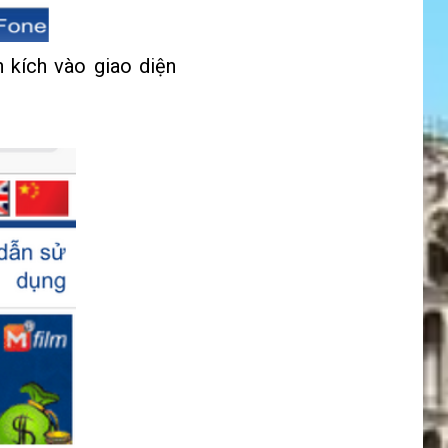
 kích vào giao diện