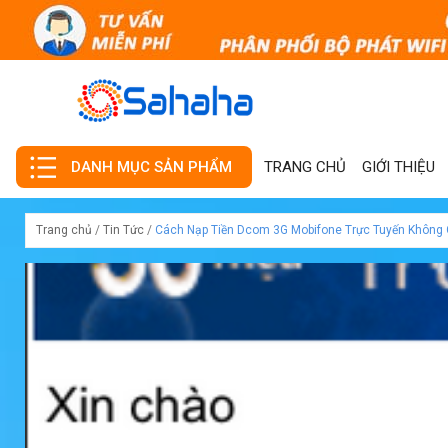
TRANG CHỦ
GIỚI THIỆU
DANH MỤC SẢN PHẨM
Trang chủ
/
Tin Tức
/
Cách Nạp Tiền Dcom 3G Mobifone Trực Tuyến Không