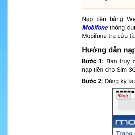
Nạp tiền bằng W
Mobifone
thông dụ
Mobifone tra cứu tà
Hướng dẫn nạp
Bước 1:
Bạn truy 
nạp tiền cho Sim 3
Bước 2:
Đăng ký tài