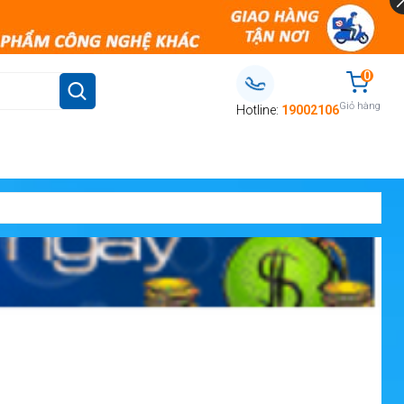
0
Giỏ hàng
Hotline:
19002106