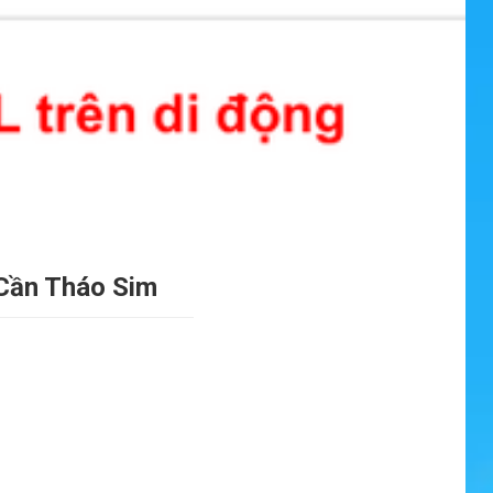
Cần Tháo Sim