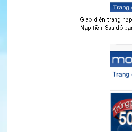
Giao diện trang nạ
Nạp tiền. Sau đó bạ