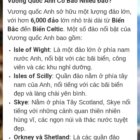
Vương Quốc Anh Có Bao Nhiêu Đảo?
Vương quốc Anh sở hữu một lượng đảo lớn,
6,000 đảo
Biển
với hơn
lớn nhỏ trải dài từ
Bắc
Biển Celtic
đến
. Một số đảo nổi bật của
Vương quốc Anh bao gồm:
Isle of Wight
: Là một đảo lớn ở phía nam
nước Anh, nổi bật với các bãi biển, công
viên và các khu nghỉ dưỡng.
Isles of Scilly
: Quần đảo nằm ở phía tây
nam của Anh, nổi tiếng với các bãi biển
đẹp và làng chài yên bình.
Skye
: Nằm ở phía Tây Scotland, Skye nổi
tiếng với những cảnh quan thiên nhiên
hùng vĩ, các ngọn núi và thác nước tuyệt
đẹp.
Orkney và Shetland
: Là các quần đảo