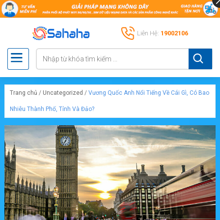
Liên Hệ:
19002106
Trang chủ
/
Uncategorized
/
Vương Quốc Anh Nổi Tiếng Về Cái Gì, Có Bao
Nhiêu Thành Phố, Tỉnh Và Đảo?