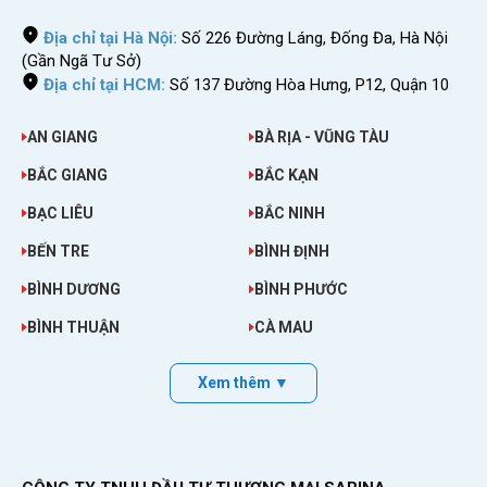
Địa chỉ tại Hà Nội:
Số 226 Đường Láng, Đống Đa, Hà Nội
(Gần Ngã Tư Sở)
Địa chỉ tại HCM:
Số 137 Đường Hòa Hưng, P12, Quận 10
AN GIANG
BÀ RỊA - VŨNG TÀU
BẮC GIANG
BẮC KẠN
BẠC LIÊU
BẮC NINH
BẾN TRE
BÌNH ĐỊNH
BÌNH DƯƠNG
BÌNH PHƯỚC
BÌNH THUẬN
CÀ MAU
Xem thêm ▼