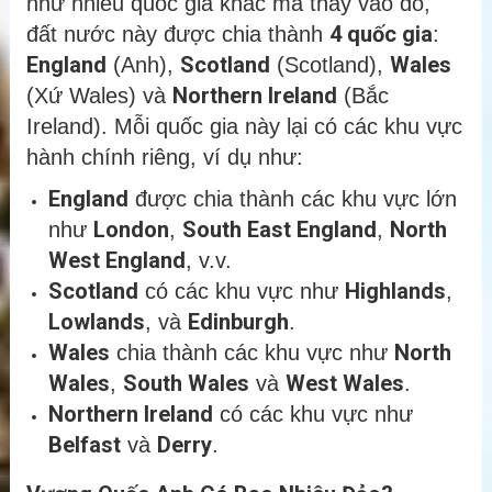
như nhiều quốc gia khác mà thay vào đó,
4 quốc gia
đất nước này được chia thành
:
England
Scotland
Wales
(Anh),
(Scotland),
Northern Ireland
(Xứ Wales) và
(Bắc
Ireland). Mỗi quốc gia này lại có các khu vực
hành chính riêng, ví dụ như:
England
được chia thành các khu vực lớn
London
South East England
North
như
,
,
West England
, v.v.
Scotland
Highlands
có các khu vực như
,
Lowlands
Edinburgh
, và
.
Wales
North
chia thành các khu vực như
Wales
South Wales
West Wales
,
và
.
Northern Ireland
có các khu vực như
Belfast
Derry
và
.