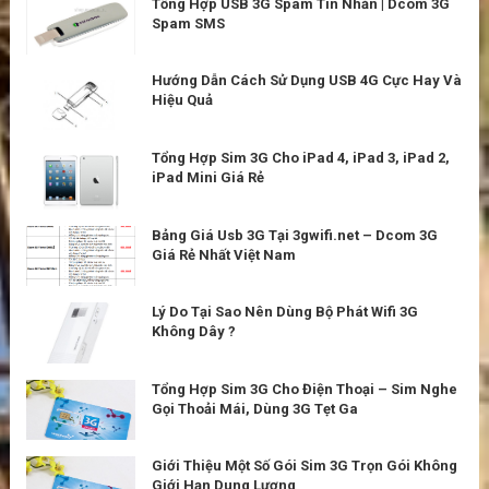
Tổng Hợp USB 3G Spam Tin Nhắn | Dcom 3G
Spam SMS
Hướng Dẫn Cách Sử Dụng USB 4G Cực Hay Và
Hiệu Quả
Tổng Hợp Sim 3G Cho iPad 4, iPad 3, iPad 2,
iPad Mini Giá Rẻ
Bảng Giá Usb 3G Tại 3gwifi.net – Dcom 3G
Giá Rẻ Nhất Việt Nam
Lý Do Tại Sao Nên Dùng Bộ Phát Wifi 3G
Không Dây ?
Tổng Hợp Sim 3G Cho Điện Thoại – Sim Nghe
Gọi Thoải Mái, Dùng 3G Tẹt Ga
Giới Thiệu Một Số Gói Sim 3G Trọn Gói Không
Giới Hạn Dung Lượng