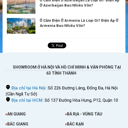
Ổ Cắm Điện Ở Azerbaijan Là Loại Gì? Điện Áp
Ở Azerbaijan Bao Nhiêu Vôn?
Ổ Cắm Điện Ở Armenia Là Loại Gì? Điện Áp Ở
Armenia Bao Nhiêu Vôn?
SHOWROOM Ở HÀ NỘI VÀ HỒ CHÍ MINH & VĂN PHÒNG TẠI
63 TỈNH THÀNH
Địa chỉ tại Hà Nội:
Số 226 Đường Láng, Đống Đa, Hà Nội
(Gần Ngã Tư Sở)
Địa chỉ tại HCM:
Số 137 Đường Hòa Hưng, P12, Quận 10
AN GIANG
BÀ RỊA - VŨNG TÀU
BẮC GIANG
BẮC KẠN