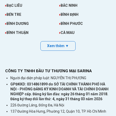
BẠC LIÊU
BẮC NINH
BẾN TRE
BÌNH ĐỊNH
BÌNH DƯƠNG
BÌNH PHƯỚC
BÌNH THUẬN
CÀ MAU
Xem thêm ▼
CÔNG TY TNHH ĐẦU TƯ THƯƠNG MẠI SARINA
Người đại diện pháp luật: NGUYỄN THỊ PHƯƠNG
GPĐKKD: 0314861899 do SỞ TÀI CHÍNH THÀNH PHỐ HÀ
NỘI - PHÒNG ĐĂNG KÝ KINH DOANH VÀ TÀI CHÍNH DOANH
NGHIỆP cấp. Đăng ký lần đầu: ngày 26 tháng 01 năm 2018.
Đăng ký thay đổi lần thứ: 4, ngày 31 tháng 03 năm 2026
226 Đường Láng, Đống Đa, Hà Nội
137 Đường Hòa Hưng, Phường 12, Quận 10, TP. Hồ Chí Minh