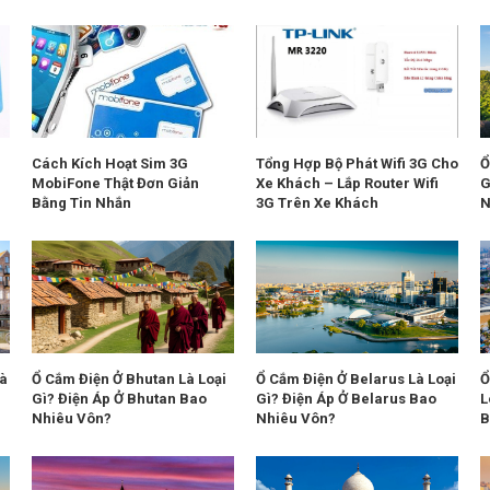
Cách Kích Hoạt Sim 3G
Tổng Hợp Bộ Phát Wifi 3G Cho
Ổ
MobiFone Thật Đơn Giản
Xe Khách – Lắp Router Wifi
G
Bằng Tin Nhắn
3G Trên Xe Khách
N
Là
Ổ Cắm Điện Ở Bhutan Là Loại
Ổ Cắm Điện Ở Belarus Là Loại
Ổ
Gì? Điện Áp Ở Bhutan Bao
Gì? Điện Áp Ở Belarus Bao
L
Nhiêu Vôn?
Nhiêu Vôn?
B