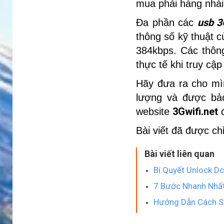
mua phải hàng nhái
usb 3
Đa phần các
thông số kỹ thuật c
384kbps. Các thôn
thực tế khi truy cậ
Hãy đưa ra cho mì
lượng và được bả
3Gwifi.net
website
đ
Bài viết đã được c
Bài viết liên quan
Bí Quyết Unlock 
7 Bước Nhanh Nhất
Hướng Dẫn Cách S