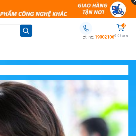
0
Giỏ hàng
Hotline:
19002106