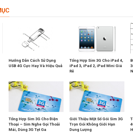
MỤC
Hướng Dẫn Cách Sử Dụng
Tổng Hợp Sim 3G Cho iPad 4,
B
USB 4G Cực Hay Và Hiệu Quả
iPad 3, iPad 2, iPad Mini Giá
3
Rẻ
N
Tổng Hợp Sim 3G Cho Điện
Giới Thiệu Một Số Gói Sim 3G
T
Thoại – Sim Nghe Gọi Thoải
Trọn Gói Không Giới Hạn
4
Mái, Dùng 3G Tẹt Ga
Dung Lượng
H