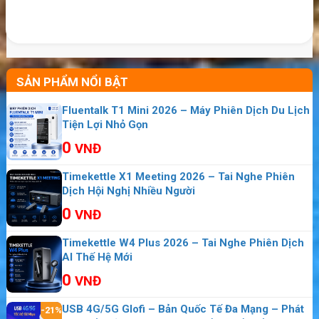
chuyển.
Người dùng máy tính để bàn tại khu vực chưa có Internet cáp
quang.
Người cần một đường truyền dữ liệu dự phòng.
SẢN PHẨM NỔI BẬT
Người đang sở hữu SIM data và muốn sử dụng trực tiếp trên
máy tính.
Fluentalk T1 Mini 2026 – Máy Phiên Dịch Du Lịch
Tiện Lợi Nhỏ Gọn
Người sử dụng hệ điều hành và phần mềm quản lý tương thích
với thiết bị.
0
VNĐ
Do CE1588 là sản phẩm sử dụng công nghệ 3G đời cũ, thiết bị phù
hợp hơn với các nhu cầu truy cập nhẹ. Người cần xem video độ
Timekettle X1 Meeting 2026 – Tai Nghe Phiên
phân giải cao, tải dữ liệu lớn, họp trực tuyến thường xuyên hoặc sử
Dịch Hội Nghị Nhiều Người
dụng lâu dài nên chuyển sang USB 4G.
0
VNĐ
Ứng dụng thực tế của USB 3G Viettel
Timekettle W4 Plus 2026 – Tai Nghe Phiên Dịch
CE1588
AI Thế Hệ Mới
0
VNĐ
USB 4G/5G Glofi – Bản Quốc Tế Đa Mạng – Phát
-21%