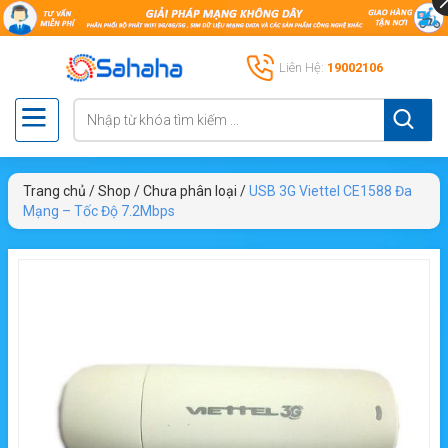
Liên Hệ:
19002106
Trang chủ
/
Shop
/
Chưa phân loại
/
USB 3G Viettel CE1588 Đa
Mạng – Tốc Độ 7.2Mbps