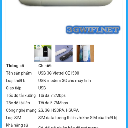
Thông số
Chi tiết
Tên sản phẩm
USB 3G Viettel CE1588
Loại thiết bị
USB modem 3G cho máy tính
Giao tiếp
USB
Tốc độ tải xuống
Tối đa 7.2Mbps
Tốc độ tải lên
Tối đa 5.76Mbps
Công nghệ mạng
2G, 3G, HSDPA, HSUPA
Loại SIM
SIM data tương thích với khe SIM của thiết bị
Khả năng sử