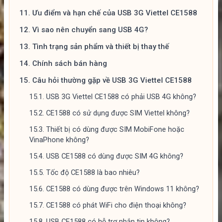
11.
Ưu điểm và hạn chế của USB 3G Viettel CE1588
12.
Vì sao nên chuyển sang USB 4G?
13.
Tình trạng sản phẩm và thiết bị thay thế
14.
Chính sách bán hàng
15.
Câu hỏi thường gặp về USB 3G Viettel CE1588
15.1.
USB 3G Viettel CE1588 có phải USB 4G không?
15.2.
CE1588 có sử dụng được SIM Viettel không?
15.3.
Thiết bị có dùng được SIM MobiFone hoặc
VinaPhone không?
15.4.
USB CE1588 có dùng được SIM 4G không?
15.5.
Tốc độ CE1588 là bao nhiêu?
15.6.
CE1588 có dùng được trên Windows 11 không?
15.7.
CE1588 có phát WiFi cho điện thoại không?
15.8.
USB CE1588 có hỗ trợ nhắn tin không?