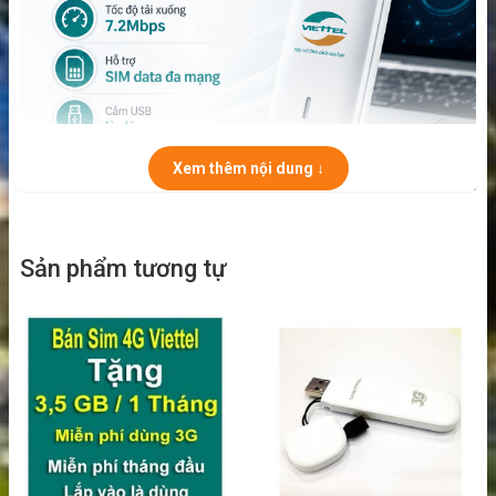
Xem thêm nội dung ↓
Sản phẩm tương tự
USB 3G Viettel CE1588
là thiết bị kết nối Internet di động dành
cho máy tính để bàn và laptop có cổng USB. Với thiết kế nhỏ gọn,
cách sử dụng đơn giản và khả năng hoạt động với SIM data tương
thích, sản phẩm từng là lựa chọn phổ biến cho người cần truy cập
mạng tại những nơi không có WiFi hoặc đường truyền Internet cố
định.
Người dùng chỉ cần lắp SIM vào thiết bị, kết nối USB với máy tính
và cài đặt phần mềm quản lý phù hợp. Sau khi nhận SIM và sóng
di động, CE1588 có thể giúp máy tính truy cập Internet thông qua