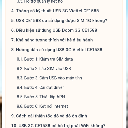
3.5.
Hỗ trợ quản lý kết nối
4.
Thông số kỹ thuật USB 3G Viettel CE1588
5.
USB CE1588 có sử dụng được SIM 4G không?
6.
Điều kiện sử dụng USB Dcom 3G CE1588
7.
Khả năng tương thích với hệ điều hành
8.
Hướng dẫn sử dụng USB 3G Viettel CE1588
8.1.
Bước 1: Kiểm tra SIM data
8.2.
Bước 2: Lắp SIM vào USB
8.3.
Bước 3: Cắm USB vào máy tính
8.4.
Bước 4: Cài đặt driver
8.5.
Bước 5: Thiết lập APN
8.6.
Bước 6: Kết nối Internet
9.
Cách cải thiện tốc độ và độ ổn định
10.
USB 3G CE1588 có hỗ trợ phát WiFi không?