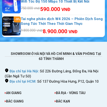
Wifi Tốc Độ 150 Mbps 10 Thiết Bị Kết Nối
750.000
590.000
VNĐ
VNĐ
Tai nghe phiên dịch W4 2026 – Phiên Dịch Song
-9%
Song Tức Thời Theo Thời Gian Thực
9.800.000
8.900.000
VNĐ
VNĐ
SHOWROOM Ở HÀ NỘI VÀ HỒ CHÍ MINH & VĂN PHÒNG TẠI
63 TỈNH THÀNH
Địa chỉ tại Hà Nội:
Số 226 Đường Láng, Đống Đa, Hà Nội
(Gần Ngã Tư Sở)
Địa chỉ tại HCM:
Số 137 Đường Hòa Hưng, P12, Quận 10
Kết nối Internet cho laptop khi đi công tác
AN GIANG
BÀ RỊA - VŨNG TÀU
USB 3G CE1588 có kích thước nhỏ, dễ đặt trong túi laptop hoặc
balô. Người dùng có thể mang theo thiết bị và sử dụng tại khách
BẮC GIANG
BẮC KẠN
sạn, công trường, cửa hàng hoặc địa điểm chưa có WiFi.