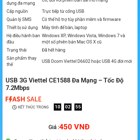
Có, đối với phiên bản đã mở mạng
dụng đa mạng
Cấp nguồn
Trực tiếp từ cổng USB
Quản lý SMS
Có thể hỗ trợ tùy phần mềm và firmware
Thiết bị sử dụng
Máy tính để bàn, laptop
Hệ điều hành ban
Windows XP, Windows Vista, Windows 7 và
đầu
một số phiên bản Mac OS X cũ
Trạng thái
Đã hết hàng
Sản phẩm thay
USB Dcom Viettel D6602 hoặc USB 4G đời mới
thế
USB 3G Viettel CE1588 Đa Mạng – Tốc Độ
7.2Mbps
10
02
55
KẾT THÚC TRONG
450
VNĐ
Giá :