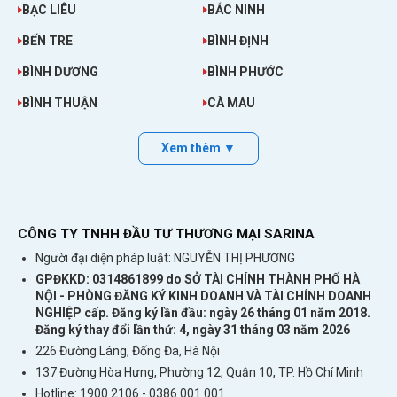
BẠC LIÊU
BẮC NINH
Truy cập Internet tại khu vực chưa có mạng cố định
BẾN TRE
BÌNH ĐỊNH
Tại những nơi chưa lắp đặt cáp quang, thiết bị có thể cung cấp kết
nối tạm thời cho máy tính thông qua SIM data và vùng phủ sóng
BÌNH DƯƠNG
BÌNH PHƯỚC
3G.
BÌNH THUẬN
CÀ MAU
Làm đường truyền Internet dự phòng
Khi mạng WiFi hoặc cáp quang gặp sự cố, người dùng có thể lắp
Xem thêm ▼
SIM vào USB Dcom để kiểm tra email, gửi tài liệu hoặc xử lý các
công việc trực tuyến cần thiết.
Gửi và nhận tin nhắn trên máy tính
CÔNG TY TNHH ĐẦU TƯ THƯƠNG MẠI SARINA
Phần mềm quản lý đi kèm một số phiên bản CE1588 có thể hỗ trợ
đọc, soạn và quản lý tin nhắn SMS từ SIM. Khả năng hoạt động
Người đại diện pháp luật: NGUYỄN THỊ PHƯƠNG
thực tế phụ thuộc vào firmware, phần mềm và nhà mạng đang sử
GPĐKKD: 0314861899 do SỞ TÀI CHÍNH THÀNH PHỐ HÀ
dụng.
NỘI - PHÒNG ĐĂNG KÝ KINH DOANH VÀ TÀI CHÍNH DOANH
NGHIỆP cấp. Đăng ký lần đầu: ngày 26 tháng 01 năm 2018.
Ưu điểm nổi bật của USB 3G Viettel CE1588
Đăng ký thay đổi lần thứ: 4, ngày 31 tháng 03 năm 2026
226 Đường Láng, Đống Đa, Hà Nội
Thiết kế nhỏ gọn, dễ mang theo
137 Đường Hòa Hưng, Phường 12, Quận 10, TP. Hồ Chí Minh
CE1588 có kiểu dáng tương tự một USB lưu trữ thông thường.
Hotline: 1900 2106 - 0386 001 001