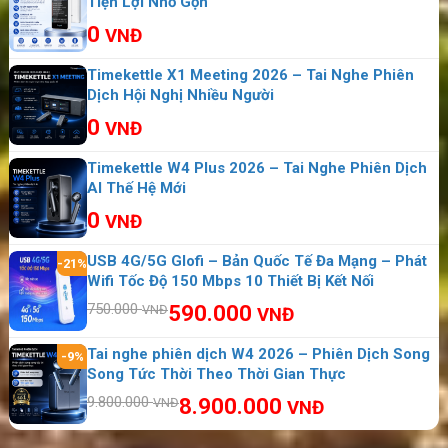
Tiện Lợi Nhỏ Gọn
hiệp Anh và Bắc Ireland, được quản lý bởi Chính
0
VNĐ
quyền Vương vị. Thủ đô là thành phố Saint
Timekettle X1 Meeting 2026 – Tai Nghe Phiên
Helier. Tổng diện tích khu vực này là
Dịch Hội Nghị Nhiều Người
119,5 km². Mã quay số: +44. Châu lục: Châu Âu
0
VNĐ
Timekettle W4 Plus 2026 – Tai Nghe Phiên Dịch
AI Thế Hệ Mới
0
VNĐ
USB 4G/5G Glofi – Bản Quốc Tế Đa Mạng – Phát
-21%
Wifi Tốc Độ 150 Mbps 10 Thiết Bị Kết Nối
750.000
590.000
VNĐ
VNĐ
Tai nghe phiên dịch W4 2026 – Phiên Dịch Song
-9%
Song Tức Thời Theo Thời Gian Thực
9.800.000
8.900.000
VNĐ
VNĐ