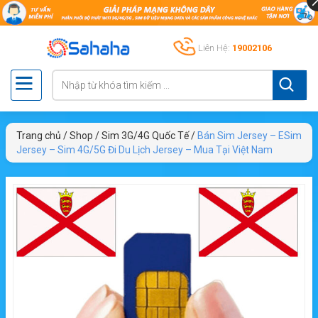
Liên Hệ:
19002106
Trang chủ
/
Shop
/
Sim 3G/4G Quốc Tế
/
Bán Sim Jersey – ESim
Jersey – Sim 4G/5G Đi Du Lịch Jersey – Mua Tại Việt Nam