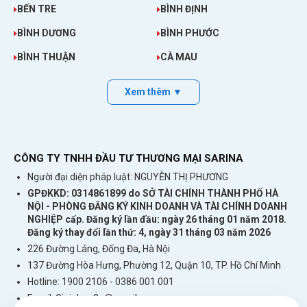
sử dụng tại Jersey.
Không cần đăng ký thông
BẾN TRE
BÌNH ĐỊNH
tin, thẻ tín dụng hay nạp tiền.
BÌNH DƯƠNG
BÌNH PHƯỚC
Sim dùng cho điện thoại di động, máy tính
BÌNH THUẬN
CÀ MAU
bảng, thiết bị phát wifi cầm tay.
Xem thêm ▼
CÔNG TY TNHH ĐẦU TƯ THƯƠNG MẠI SARINA
Người đại diện pháp luật: NGUYỄN THỊ PHƯƠNG
GPĐKKD: 0314861899 do SỞ TÀI CHÍNH THÀNH PHỐ HÀ
NỘI - PHÒNG ĐĂNG KÝ KINH DOANH VÀ TÀI CHÍNH DOANH
NGHIỆP cấp. Đăng ký lần đầu: ngày 26 tháng 01 năm 2018.
Đăng ký thay đổi lần thứ: 4, ngày 31 tháng 03 năm 2026
226 Đường Láng, Đống Đa, Hà Nội
137 Đường Hòa Hưng, Phường 12, Quận 10, TP. Hồ Chí Minh
Hotline: 1900 2106 - 0386 001 001
Email:
Giaiphap3g@gmail.com