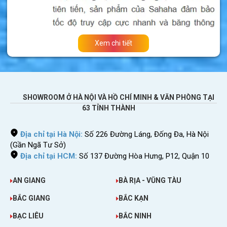
Xem chi tiết
>>>
Bạn sắp đi công tác, du lịch tại các
SHOWROOM Ở HÀ NỘI VÀ HỒ CHÍ MINH & VĂN PHÒNG TẠI
63 TỈNH THÀNH
nước thuộc Châu Âu và muốn vào mạng
thoải mái hãy:
sim điện thoại quốc tế
Địa chỉ tại Hà Nội:
Số 226 Đường Láng, Đống Đa, Hà Nội
(Gần Ngã Tư Sở)
Thông tin gói chi tiết sim Jersey
Địa chỉ tại HCM:
Số 137 Đường Hòa Hưng, P12, Quận 10
Có sẵn dữ liệu 4G dùng tại Jersey.
AN GIANG
BÀ RỊA - VŨNG TÀU
Nhận sim tại Việt Nam. Lắp vào máy xuống
BẮC GIANG
BẮC KẠN
sân bay Jersey là dùng.
Không cần đăng ký chuyển vùng quốc tế để
BẠC LIÊU
BẮC NINH