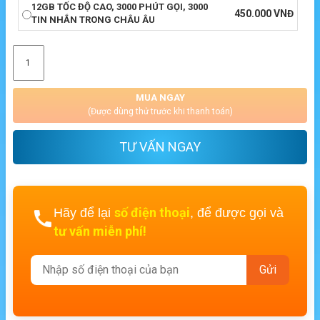
12GB TỐC ĐỘ CAO, 3000 PHÚT GỌI, 3000
450.000
VNĐ
TIN NHẮN TRONG CHÂU ÂU
MUA NGAY
(Được dùng thử trước khi thanh toán)
TƯ VẤN NGAY
số điện thoại
Hãy để lại
, để được gọi và
tư vấn miễn phí!