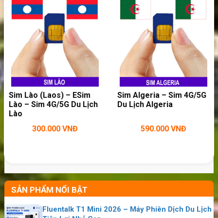
>>>
Bạn cần sử dụng Internet nhiều
trong chuyến du lịch thì hãy:
thuê wifi du
lịch
Sim Uzbekistan – ESim Uzbekistan – Sim
Sim Lào (Laos) – ESim
Sim Algeria – Sim 4G/5G
4G/5G Du Lịch Uzbekistan
Lào – Sim 4G/5G Du Lịch
Du Lịch Algeria
Sim Gotland – ESim Gotland – Sim 4G/5G Du
Lào
Lịch Gotland
300.000
VNĐ
590.000
VNĐ
Bán Sim Saint Barthélemy – Sim 4G/5G Đi Du
Lịch Saint Barthélemy
Sim Campuchia (Cambodia) – Sim 4G/5G Du
Lịch Campuchia
SẢN PHẨM NỔI BẬT
Jersey, tên chính thức Địa hạt Jersey, là một
Fluentalk T1 Mini 2026 – Máy Phiên Dịch Du Lịch
thuộc địa Vương thất của Vương quốc Liên