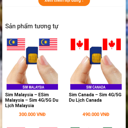
tốc độ cao bạn sẽ thoải mái vào mạng trong
Xem thêm nội dung ↓
cả chuyến đi. Hãy xem sim Jersey đi tốt nhất
cho khách du lịch ở bên dưới đây nhé!
Sản phẩm tương tự
Sim Malaysia – ESim
Sim Canada – Sim 4G/5G
Malaysia – Sim 4G/5G Du
Du Lịch Canada
Lịch Malaysia
300.000
VNĐ
490.000
VNĐ