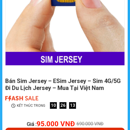
Bán Sim Jersey – ESim Jersey – Sim 4G/5G
Đi Du Lịch Jersey – Mua Tại Việt Nam
10
26
12
KẾT THÚC TRONG
95.000
VNĐ
Giá :
690.000
VNĐ