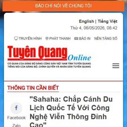
BÁO CHÍ NÓI VỀ CHÚNG TÔI
Sản phẩm liên quan
Bộ Phát Wifi Du Lịch 4G Quốc Tế Sahaha
R9 Sử Dụng 100 Nước Không Cần Sim
Cục Phát Wifi Huawei E5577 Chuẩn 4G
Chất Lượng Tốt Tiêu Chuẩn EU
Bộ Phát Wifi 3G/4G Airtel TCL Tốc Độ
150Mbps LTE hàng xuất Châu Âu
Sim du lịch Jersey là gì ?
Sim du lịch Jersey là loại sim
4G/5G
trọn gói
không phải nạp tiền. Sim có sẵn data tốc độ
cao để vào mạng tại Jersey. Đây là sim du lịch