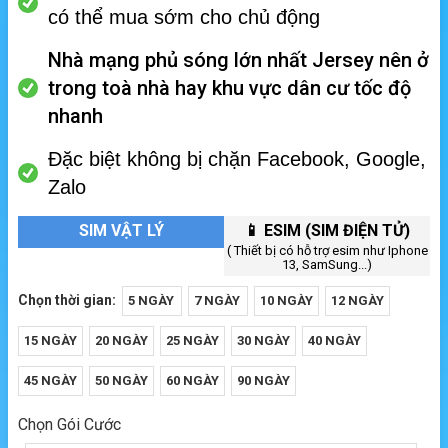
có thể mua sớm cho chủ động
Nhà mạng phủ sóng lớn nhất Jersey nên ở
trong toà nhà hay khu vực dân cư tốc độ
nhanh
Đặc biệt không bị chặn Facebook, Google,
Zalo
SIM VẬT LÝ
📱 ESIM (SIM ĐIỆN TỬ)
( Thiết bị có hỗ trợ esim như Iphone
13, SamSung...)
Chọn thời gian:
5 NGÀY
7 NGÀY
10 NGÀY
12 NGÀY
15 NGÀY
20 NGÀY
25 NGÀY
30 NGÀY
40 NGÀY
45 NGÀY
50 NGÀY
60 NGÀY
90 NGÀY
Chọn Gói Cước