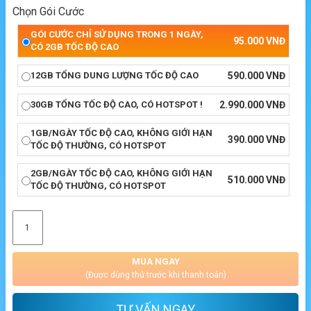
Chọn Gói Cước
GÓI CƯỚC CHỈ SỬ DỤNG TRONG 1 NGÀY,
95.000
VNĐ
CÓ 2GB TỐC ĐỘ CAO
12GB TỔNG DUNG LƯỢNG TỐC ĐỘ CAO
590.000
VNĐ
30GB TỔNG TỐC ĐỘ CAO, CÓ HOTSPOT !
2.990.000
VNĐ
1GB/NGÀY TỐC ĐỘ CAO, KHÔNG GIỚI HẠN
390.000
VNĐ
TỐC ĐỘ THƯỜNG, CÓ HOTSPOT
2GB/NGÀY TỐC ĐỘ CAO, KHÔNG GIỚI HẠN
510.000
VNĐ
TỐC ĐỘ THƯỜNG, CÓ HOTSPOT
MUA NGAY
(Được dùng thử trước khi thanh toán)
TƯ VẤN NGAY