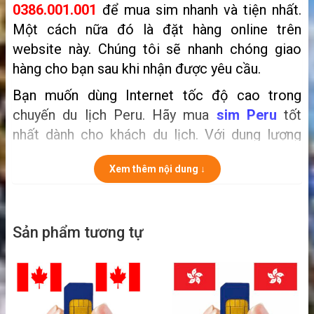
0386.001.001
để mua sim nhanh và tiện nhất.
Một cách nữa đó là
đặt hàng online trên
website này. Chúng tôi sẽ nhanh chóng giao
hàng cho bạn sau khi nhận được yêu cầu.
Bạn muốn dùng Internet tốc độ cao trong
chuyến du lịch Peru. Hãy mua
sim Peru
tốt
nhất dành cho khách du lịch. Với dung lượng
tốc độ cao bạn sẽ thoải mái vào mạng trong
Xem thêm nội dung ↓
cả chuyến đi. Hãy xem sim đi Peru tốt nhất cho
khách du lịch ở bên dưới đây nhé!
Sản phẩm tương tự