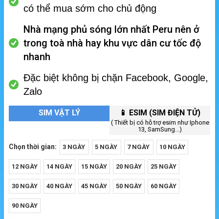
có thể mua sớm cho chủ động
Nhà mạng phủ sóng lớn nhất Peru nên ở
trong toà nhà hay khu vực dân cư tốc độ
nhanh
Đặc biệt không bị chặn Facebook, Google,
Zalo
SIM VẬT LÝ
📱 ESIM (SIM ĐIỆN TỬ)
( Thiết bị có hỗ trợ esim như Iphone
13, SamSung...)
Chọn thời gian:
3 NGÀY
5 NGÀY
7 NGÀY
10 NGÀY
12 NGÀY
14 NGÀY
15 NGÀY
20 NGÀY
25 NGÀY
30 NGÀY
40 NGÀY
45 NGÀY
50 NGÀY
60 NGÀY
90 NGÀY