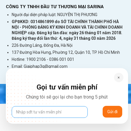
Không cần đăng ký chuyển vùng quốc tế để
CÔNG TY TNHH ĐẦU TƯ THƯƠNG MẠI SARINA
sử dụng tại Peru.
Không cần hộ chiếu, thông
Người đại diện pháp luật: NGUYỄN THỊ PHƯƠNG
GPĐKKD: 0314861899 do SỞ TÀI CHÍNH THÀNH PHỐ HÀ
tin cá nhân.
NỘI - PHÒNG ĐĂNG KÝ KINH DOANH VÀ TÀI CHÍNH DOANH
Tiết kiệm thời gian du lịch. Bạn sẽ không
NGHIỆP cấp. Đăng ký lần đầu: ngày 26 tháng 01 năm 2018.
Đăng ký thay đổi lần thứ: 4, ngày 31 tháng 03 năm 2026
phải tìm đường và chờ đợi mua sim tại Peru.
226 Đường Láng, Đống Đa, Hà Nội
Sim dùng cho điện thoại di động, máy tính
137 Đường Hòa Hưng, Phường 12, Quận 10, TP. Hồ Chí Minh
bảng, thiết bị phát wifi.
Hotline: 1900 2106 - 0386 001 001
Sản Phẩm Liên Quan
Email:
Giaiphap3g@gmail.com
×
Cục wifi Sahaha R9 Tốc Độ Cao Dùng Tại
100 Nước Không Cần Sim
Gọi tư vấn miễn phí
Chúng tôi sẽ gọi lại cho bạn trong 5 phút
Bộ Phát Wifi Airtel TCL Chuẩn 4G Quốc Tế
Tốc Độ 150Mbps
Bộ phát wifi 4G Huawei E5577 chuẩn
4G Với Tốc Độ Cao 150Mbps