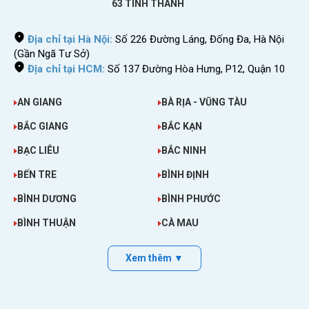
63 TỈNH THÀNH
Địa chỉ tại Hà Nội:
Số 226 Đường Láng, Đống Đa, Hà Nội
(Gần Ngã Tư Sở)
Địa chỉ tại HCM:
Số 137 Đường Hòa Hưng, P12, Quận 10
AN GIANG
BÀ RỊA - VŨNG TÀU
BẮC GIANG
BẮC KẠN
BẠC LIÊU
BẮC NINH
>>>
Bảng giá sim du lịch quốc tế mới
BẾN TRE
BÌNH ĐỊNH
nhất bạn có thể tham khảo tại:
Mua sim
BÌNH DƯƠNG
BÌNH PHƯỚC
4G quốc tế
BÌNH THUẬN
CÀ MAU
Những lợi ích khi mua sim đi Peru
Xem thêm ▼
Có sẵn dữ liệu
4G/5G
dùng tại Peru.
Nhận sim tại Việt Nam. Lắp vào máy xuống
sân bay Peru là dùng.