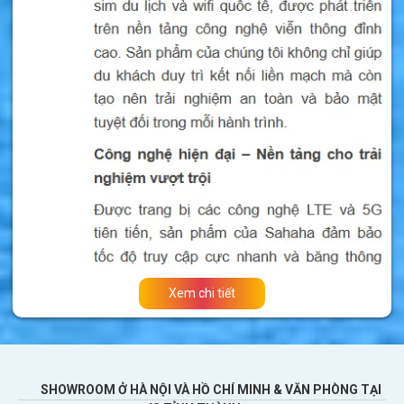
không phải nạp tiền. Sim có sẵn data tốc độ
cao để vào mạng tại Peru. Đây là
sim du lịch
Peru tốt nhất
hiện nay được nhiều người
khuyên dùng.
Nếu bạn sắp đi du lịch đến Peru thì hãy nên
mua sim
4G/5G
để thoải mái vào mạng mà
không phải đăng ký chuyển vùng quốc tế, tiết
kiệm tiền đăng ký và mua gói cước nhà mạng.
Xem chi tiết
SHOWROOM Ở HÀ NỘI VÀ HỒ CHÍ MINH & VĂN PHÒNG TẠI