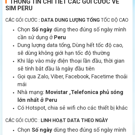
THÔNG TIN CHI TIẾT CÁC GÓI CƯỚC VỀ
SIM PERU
CÁC GÓI CƯỚC
: DATA DUNG LƯỢNG TỔNG
TỐC ĐỘ CAO
Chọn
Số ngày
dùng theo đúng số ngày mình
cần sử dụng ở
Peru
Dung lượng data tổng, Dùng hết tốc độ cao,
sẽ dùng không giới hạn tốc độ thường
Khi lắp vào máy điện thoại lần đầu, thời gian
sẽ tính bắt đầu là ngày đầu tiên
Gọi qua Zalo, Viber, Facebook, Facetime thoải
mái
Nhà mạng:
Movistar
,Telefonica
phủ sóng
lớn nhất ở Peru
Có Hotspot, chia sẻ wifi cho các thiết bị khác
CÁC GÓI CƯỚC :
LINH HOẠT DATA THEO NGÀY
Chọn
Số ngày
dùng theo đúng số ngày mình