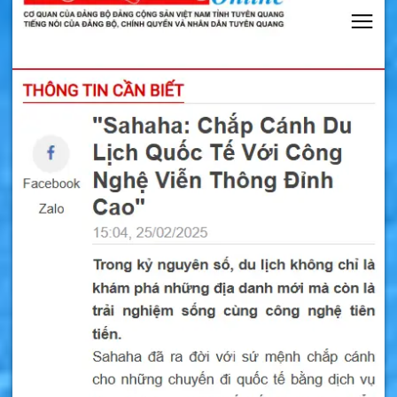
Lịch Cameroon
Sim Bỉ (Belgium) – ESim Bỉ – Sim 4G/5G Du Lịch Bỉ
Sim Tasmania – Sim 4G/5G Du Lịch Tasmania
Sim Ả Rập Xê Út – ESim Ả Rập Xê Út – Sim 4G/5G Du
Lịch Ả Rập Xê Út
Mặc dù vậy, du khách không thể không nhận
thấy vẫn còn một thị trường chợ đen rất dễ
nhìn thấy trên nhiều con phố chợ của Lima,
Cusco và các thị trấn khác cho những thẻ SIM
đã đăng ký trước gọi là chip. Tuy nhiên mua sim
tại đây có rủi ro là máy bạn có thể bị khóa
mạng Peru vĩnh viễn khi bị phát hiện. Mã vùng
điện thoại là +51.
Sim du lịch Peru là gì ?
Sim du lịch Peru
là loại sim 4G/5G trọn gói