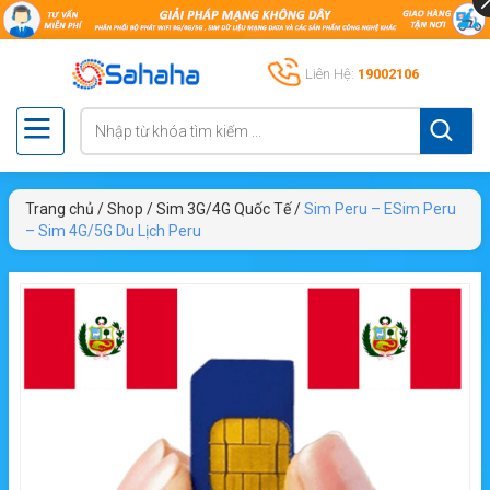
Liên Hệ:
19002106
Trang chủ
/
Shop
/
Sim 3G/4G Quốc Tế
/
Sim Peru – ESim Peru
– Sim 4G/5G Du Lịch Peru