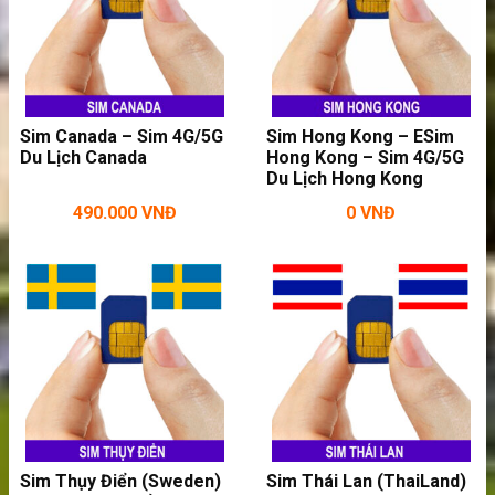
Sim Canada – Sim 4G/5G
Sim Hong Kong – ESim
Du Lịch Canada
Hong Kong – Sim 4G/5G
Du Lịch Hong Kong
490.000
VNĐ
0
VNĐ
Thoải mái vào mạng trong chuyến đi
Peru
>>>
Nếu thấy sim không đáp ứng đủ nhu
cầu vào mạng thì bạn hãy:
thuê wifi đi
Peru
Sim Thụy Điển (Sweden)
Sim Thái Lan (ThaiLand)
Cộng hòa Peru là một quốc gia tại Nam Mỹ.