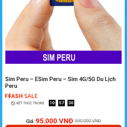
Sim Peru – ESim Peru – Sim 4G/5G Du Lịch
Peru
10
57
29
KẾT THÚC TRONG
95.000
VNĐ
Giá :
590.000
VNĐ