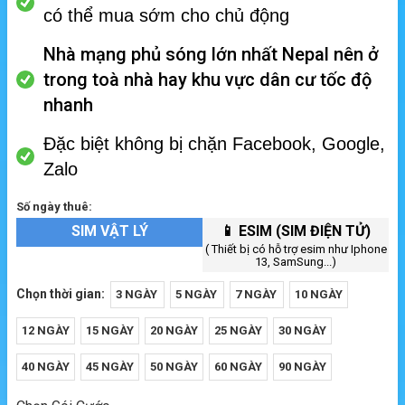
có thể mua sớm cho chủ động
Nhà mạng phủ sóng lớn nhất Nepal nên ở
trong toà nhà hay khu vực dân cư tốc độ
nhanh
Đặc biệt không bị chặn Facebook, Google,
Zalo
Số ngày thuê:
SIM VẬT LÝ
📱 ESIM (SIM ĐIỆN TỬ)
( Thiết bị có hỗ trợ esim như Iphone
13, SamSung...)
Chọn thời gian:
3 NGÀY
5 NGÀY
7 NGÀY
10 NGÀY
12 NGÀY
15 NGÀY
20 NGÀY
25 NGÀY
30 NGÀY
40 NGÀY
45 NGÀY
50 NGÀY
60 NGÀY
90 NGÀY