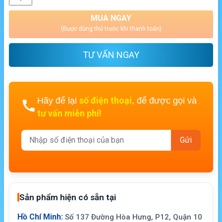
MUA NGAY
(Được dùng thử trước khi thanh toán)
TƯ VẤN NGAY
số điện thoại
Hãy để lại
, để được gọi và
tư vấn miễn phí!
Sản phẩm hiện có sẵn tại
Hồ Chí Minh:
Số 137 Đường Hòa Hưng, P12, Quận 10