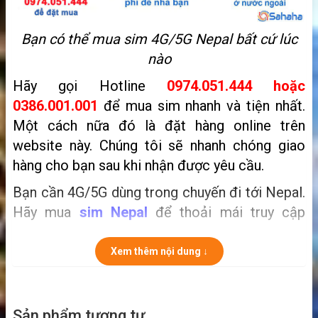
Bạn có thể mua sim
4G/5G
Nepal bất cứ lúc
nào
Hãy gọi Hotline
0974.051.444 hoặc
0386.001.001
để mua sim nhanh và tiện nhất.
Một cách nữa đó là
đặt hàng online trên
website này. Chúng tôi sẽ nhanh chóng giao
hàng cho bạn sau khi nhận được yêu cầu.
Bạn cần 4G/5G dùng trong chuyến đi tới Nepal.
Hãy mua
sim Nepal
để thoải mái truy cập
Internet tốc độ cao trong những ngày bạn ở
quốc gia này.
Sim du lịch Nepal
chỉ cần lắp vào
Xem thêm nội dung ↓
dùng luôn, không cần đăng ký gì cả, rất tiện
cho việc đi chơi.
Sản phẩm tương tự