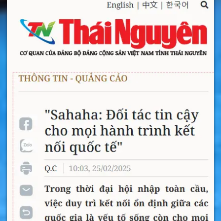
sim data
4G/5G
trả trước dùng để truy cập
Internet với tốc độ cao, không nghe gọi được.
Đây là
sim điện thoại Nepal tốt nhất
cho bạn.
Sim có sẵn dung lượng sử dụng, không cần nạp
tiền hay chụp ảnh đăng ký thông tin gì cả. Bạn
dùng xong là bỏ sim đi.
Đây là sim
4G/5G
có sẵn dung lượng tốc độ
cao, dùng hết về tốc độ thường. Bạn sẽ thoải
mái vào mạng, lướt Facebook, xem video hay
gọi Zalo, Facetime về Việt Nam khi mua
sim
4G/5G
du lịch Nepal
. Bạn không phải đăng ký
chuyển vùng quốc tế khi mua sim nữa.
Thông tin chi tiết gói sim Nepal