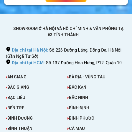
mua:
Sim 4G quốc tế
Dùng 4G/5G trong những ngày tại Nepal.
SHOWROOM Ở HÀ NỘI VÀ HỒ CHÍ MINH & VĂN PHÒNG TẠI
Nhận sim tại Việt Nam. Miễn phí vận chuyển.
63 TỈNH THÀNH
Bạn chỉ cần ngồi nhà gọi điện đặt hàng là có
sim.
Địa chỉ tại Hà Nội:
Số 226 Đường Láng, Đống Đa, Hà Nội
(Gần Ngã Tư Sở)
Sim lắp vào máy là dùng. Không cần đăng ký
Địa chỉ tại HCM:
Số 137 Đường Hòa Hưng, P12, Quận 10
thông tin hay kích hoạt gì cả.
Thông tin sim rõ ràng, không hề mập mờ,
AN GIANG
BÀ RỊA - VŨNG TÀU
đúng với nhu cầu của bạn.
BẮC GIANG
BẮC KẠN
Sim lắp được cho điện thoại di động, máy
tính bảng, thiết bị phát wifi.
BẠC LIÊU
BẮC NINH
BẾN TRE
BÌNH ĐỊNH
Bạn có thể thấy việc
mua sim điện thoại
Nepal tại Việt Nam
rất đơn giản và nhanh
BÌNH DƯƠNG
BÌNH PHƯỚC
chóng. Dù bạn ở bất cứ đâu đề có thể đặt mua
BÌNH THUẬN
CÀ MAU