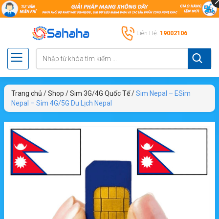
Liên Hệ:
19002106
Trang chủ
/
Shop
/
Sim 3G/4G Quốc Tế
/
Sim Nepal – ESim
Nepal – Sim 4G/5G Du Lịch Nepal