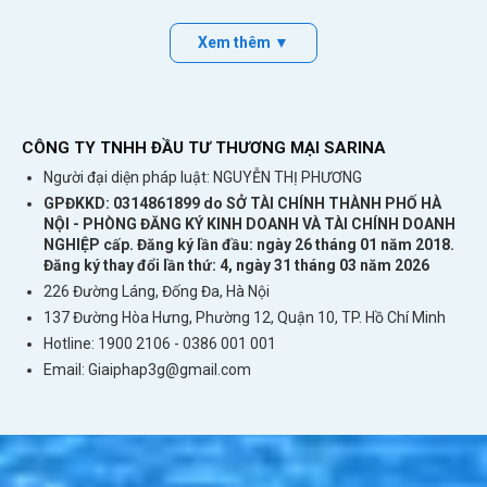
dễ dàng. Bạn sẽ không mất thời gian đi mua
sim ở Nepal, chờ đợi đăng ký thông tin và nạp
Xem thêm ▼
tiền lằng nhằng.
Trải nghiệm du lịch trong 30 ngày ở Nepal
CÔNG TY TNHH ĐẦU TƯ THƯƠNG MẠI SARINA
Người đại diện pháp luật: NGUYỄN THỊ PHƯƠNG
GPĐKKD: 0314861899 do SỞ TÀI CHÍNH THÀNH PHỐ HÀ
NỘI - PHÒNG ĐĂNG KÝ KINH DOANH VÀ TÀI CHÍNH DOANH
NGHIỆP cấp. Đăng ký lần đầu: ngày 26 tháng 01 năm 2018.
Đăng ký thay đổi lần thứ: 4, ngày 31 tháng 03 năm 2026
226 Đường Láng, Đống Đa, Hà Nội
137 Đường Hòa Hưng, Phường 12, Quận 10, TP. Hồ Chí Minh
Hotline: 1900 2106 - 0386 001 001
Email:
Giaiphap3g@gmail.com