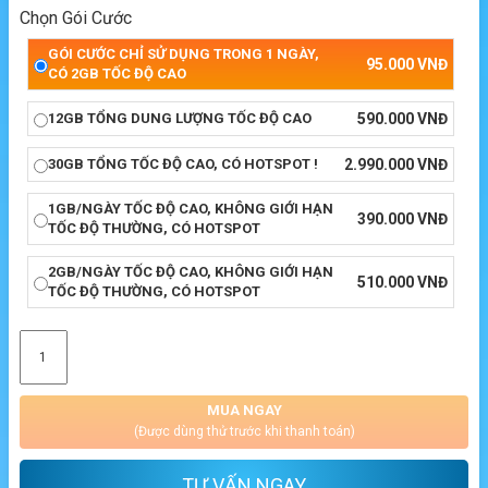
Chọn Gói Cước
GÓI CƯỚC CHỈ SỬ DỤNG TRONG 1 NGÀY,
95.000
VNĐ
CÓ 2GB TỐC ĐỘ CAO
12GB TỔNG DUNG LƯỢNG TỐC ĐỘ CAO
590.000
VNĐ
30GB TỔNG TỐC ĐỘ CAO, CÓ HOTSPOT !
2.990.000
VNĐ
1GB/NGÀY TỐC ĐỘ CAO, KHÔNG GIỚI HẠN
390.000
VNĐ
TỐC ĐỘ THƯỜNG, CÓ HOTSPOT
2GB/NGÀY TỐC ĐỘ CAO, KHÔNG GIỚI HẠN
510.000
VNĐ
TỐC ĐỘ THƯỜNG, CÓ HOTSPOT
MUA NGAY
(Được dùng thử trước khi thanh toán)
TƯ VẤN NGAY