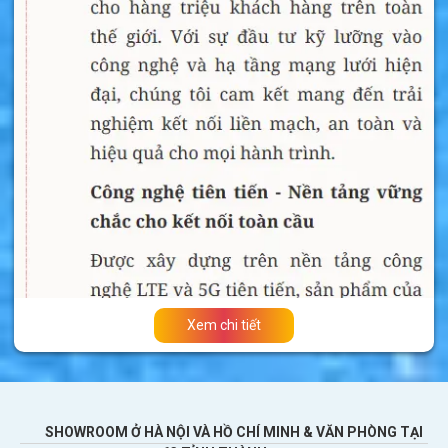
nên mua sim 4G để thoải mái vào mạng mà
không phải đăng ký chuyển vùng quốc tế, tiết
kiệm tiền đăng ký và mua gói cước nhà mạng.
Xem chi tiết
SHOWROOM Ở HÀ NỘI VÀ HỒ CHÍ MINH & VĂN PHÒNG TẠI