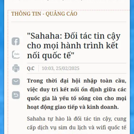
để ngăn cho việc mua sim số lượng lớn. Bạn
cần phải đăng ký IMEI điện thoại với nhà mạng
để sử dụng. Nếu không bạn sẽ nhận được tin
nhắn của nhà mạng cảnh báo sẽ khóa sim. Khi
dùng dịch vụ của nhà mạng Colombia, bạn sẽ
phải đóng thêm thuế VAT 19% và thuế doanh
thu 4%.
Sim du lịch Colombia là gì ?
Sim du lịch Colombia
là loại sim 4G/5G trọn
gói không phải nạp tiền. Sim có sẵn data tốc
độ cao để vào mạng tại Colombia. Đây là
sim
du lịch Colombia tốt nhất
hiện nay được nhiều
người khuyên dùng.
Nếu bạn sắp đi du lịch đến Colombia thì hãy