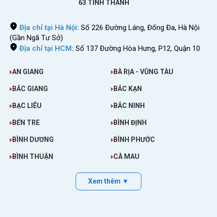
63 TỈNH THÀNH
Địa chỉ tại Hà Nội:
Số 226 Đường Láng, Đống Đa, Hà Nội
(Gần Ngã Tư Sở)
>>>
Bảng giá sim du lịch quốc tế mới
Địa chỉ tại HCM:
Số 137 Đường Hòa Hưng, P12, Quận 10
nhất bạn có thể tham khảo tại:
mua Sim
4G quốc tế
AN GIANG
BÀ RỊA - VŨNG TÀU
BẮC GIANG
BẮC KẠN
Thông tin chi tiết gói sim du lịch Colombia
BẠC LIÊU
BẮC NINH
Có sẵn dữ liệu 4G dùng tại Colombia.
BẾN TRE
BÌNH ĐỊNH
Nhận sim tại Việt Nam. Lắp vào máy xuống
sân bay Colombia là dùng. Dễ dàng tìm
BÌNH DƯƠNG
BÌNH PHƯỚC
đường, liên lạc qua Internet.
BÌNH THUẬN
CÀ MAU
Không cần đăng ký chuyển vùng quốc tế để
sử dụng tại Colombia.
Không cần hộ chiếu,
Xem thêm ▼
thông tin cá nhân.
Sim dùng cho điện thoại di động, máy tính