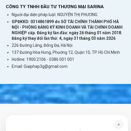
bảng, thiết bị phát wifi. Chỉ cần bật roaming
CÔNG TY TNHH ĐẦU TƯ THƯƠNG MẠI SARINA
lên là sử dụng.
Người đại diện pháp luật: NGUYỄN THỊ PHƯƠNG
Mua sim Colombia tại Việt Nam
sẽ tiết kiệm
GPĐKKD: 0314861899 do SỞ TÀI CHÍNH THÀNH PHỐ HÀ
NỘI - PHÒNG ĐĂNG KÝ KINH DOANH VÀ TÀI CHÍNH DOANH
rất nhiều thời gian, công sức của bạn. Bạn cầm
NGHIỆP cấp. Đăng ký lần đầu: ngày 26 tháng 01 năm 2018.
sim xuống sân bay Colombia lắp vào máy là có
Đăng ký thay đổi lần thứ: 4, ngày 31 tháng 03 năm 2026
4G. Điều này rất tiện nếu bạn mới đi lần đầu và
226 Đường Láng, Đống Đa, Hà Nội
137 Đường Hòa Hưng, Phường 12, Quận 10, TP. Hồ Chí Minh
chưa rõ đất nước Colombia.
Hotline: 1900 2106 - 0386 001 001
Chia sẻ những trải nghiệm khi lần đầu tiên du
Email:
Giaiphap3g@gmail.com
lịch Colombia
×