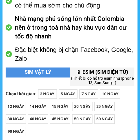
có thể mua sớm cho chủ động
Nhà mạng phủ sóng lớn nhất Colombia
nên ở trong toà nhà hay khu vực dân cư
tốc độ nhanh
Đặc biệt không bị chặn Facebook, Google,
Zalo
SIM VẬT LÝ
📱 ESIM (SIM ĐIỆN TỬ)
( Thiết bị có hỗ trợ esim như Iphone
13, SamSung...)
Chọn thời gian:
3 NGÀY
5 NGÀY
7 NGÀY
10 NGÀY
12 NGÀY
14 NGÀY
15 NGÀY
20 NGÀY
25 NGÀY
30 NGÀY
40 NGÀY
45 NGÀY
50 NGÀY
60 NGÀY
90 NGÀY