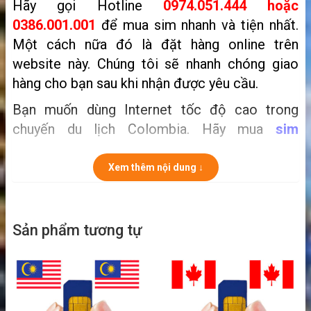
Hãy gọi Hotline
0974.051.444 hoặc
0386.001.001
để mua sim nhanh và tiện nhất.
Một cách nữa đó là
đặt hàng online trên
website này. Chúng tôi sẽ nhanh chóng giao
hàng cho bạn sau khi nhận được yêu cầu.
Bạn muốn dùng Internet tốc độ cao trong
chuyến du lịch Colombia. Hãy mua
sim
Colombia
tốt nhất dành cho khách du lịch. Với
dung lượng tốc độ cao bạn sẽ thoải mái vào
Xem thêm nội dung ↓
mạng trong cả chuyến đi. Hãy xem sim đi
Colombia tốt nhất cho khách du lịch ở bên dưới
đây nhé!
Sản phẩm tương tự