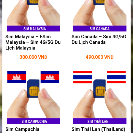
Sim Malaysia – ESim
Sim Canada – Sim 4G/5G
Malaysia – Sim 4G/5G Du
Du Lịch Canada
Lịch Malaysia
300.000
VNĐ
490.000
VNĐ
Thoải mái vào mạng trong chuyến đi
Colombia
>>>
Nếu thấy dung lượng sim không đáp
ứng đủ nhu cầu vào mạng thì bạn
Sim Campuchia
Sim Thái Lan (ThaiLand)