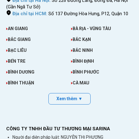
giờ với giá cực rẻ tại Việt Nam. Nhóm bạn
Địa chỉ tại Hà Nội:
Số 226 Đường Láng, Đống Đa, Hà Nội
(Gần Ngã Tư Sở)
càng đông người thì giá thuê càng rẻ. Vì cục
Địa chỉ tại HCM:
Số 137 Đường Hòa Hưng, P12, Quận 10
phát Sahaha R10 có thể phát wifi cho nhiều
thiết bị. Nếu chia nhiều người dùng thì giá còn
AN GIANG
BÀ RỊA - VŨNG TÀU
rẻ hơn một cốc cafe.
BẮC GIANG
BẮC KẠN
Giá thuê wifi đi Trung Quốc Và Đài Loan
của
BẠC LIÊU
BẮC NINH
Sahaha là trọn gói. Chúng tôi sẽ không thu bất
BẾN TRE
BÌNH ĐỊNH
cứ chi phí gì thêm cả.
BÌNH DƯƠNG
BÌNH PHƯỚC
BÌNH THUẬN
CÀ MAU
Xem thêm ▼
CÔNG TY TNHH ĐẦU TƯ THƯƠNG MẠI SARINA
Người đại diện pháp luật: NGUYỄN THỊ PHƯƠNG