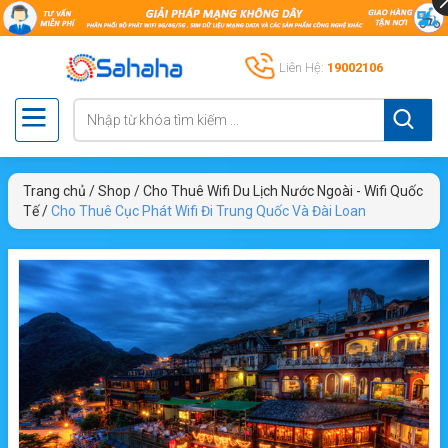
Liên Hệ:
19002106
Trang chủ
/
Shop
/
Cho Thuê Wifi Du Lịch Nước Ngoài - Wifi Quốc
Tế
/
Cho Thuê Cục Phát Wifi Đi Trung Quốc Và Đài Loan