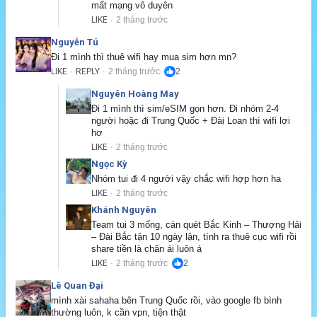
mất mạng vô duyên
LIKE
2 tháng trước
·
Nguyễn Tú
Đi 1 mình thì thuê wifi hay mua sim hơn mn?
LIKE
REPLY
2 tháng trước
2
·
·
Nguyên Hoàng May
Đi 1 mình thì sim/eSIM gọn hơn. Đi nhóm 2-4 
người hoặc đi Trung Quốc + Đài Loan thì wifi lợi 
hơ
LIKE
2 tháng trước
·
Ngọc Kỳ
Nhóm tui đi 4 người vậy chắc wifi hợp hơn ha
LIKE
2 tháng trước
·
Khánh Nguyên
Team tui 3 mống, càn quét Bắc Kinh – Thượng Hải 
– Đài Bắc tận 10 ngày lận, tính ra thuê cục wifi rồi 
share tiền là chân ái luôn á
LIKE
2 tháng trước
2
·
Lê Quan Đại
mình xài sahaha bên Trung Quốc rồi, vào google fb bình 
thường luôn, k cần vpn, tiện thật