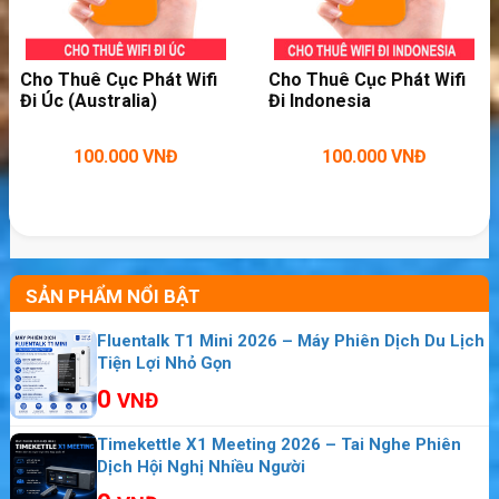
Cho Thuê Cục Phát Wifi
Cho Thuê Cục Phát Wifi
Đi Úc (Australia)
Đi Indonesia
Dùng cục phát wifi Sahaha R10 mọi nơi
100.000
VNĐ
100.000
VNĐ
SẢN PHẨM NỔI BẬT
Fluentalk T1 Mini 2026 – Máy Phiên Dịch Du Lịch
Tiện Lợi Nhỏ Gọn
0
VNĐ
Timekettle X1 Meeting 2026 – Tai Nghe Phiên
Dịch Hội Nghị Nhiều Người