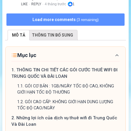
LIKE
REPLY
4 tháng trước
1
·
·
Load more comments
(3 remaining)
MÔ TẢ
THÔNG TIN BỔ SUNG
Mục lục
1.
THÔNG TIN CHI TIẾT CÁC GÓI CƯỚC THUÊ WIFI ĐI
TRUNG QUỐC VÀ ĐÀI LOAN
1.1.
GÓI CƠ BẢN : 1GB/NGÀY TỐC ĐỘ CAO, KHÔNG
GIỚI HẠN TỐC ĐỘ THƯỜNG
1.2.
GÓI CAO CẤP: KHÔNG GIỚI HẠN DUNG LƯỢNG
TỐC ĐỘ CAO/NGÀY
2.
Những lợi ích của dịch vụ thuê wifi đi Trung Quốc
Và Đài Loan