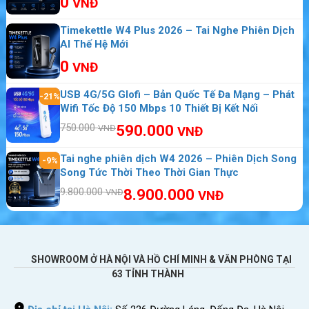
0
VNĐ
Timekettle W4 Plus 2026 – Tai Nghe Phiên Dịch
AI Thế Hệ Mới
0
VNĐ
USB 4G/5G Glofi – Bản Quốc Tế Đa Mạng – Phát
-21%
Wifi Tốc Độ 150 Mbps 10 Thiết Bị Kết Nối
750.000
590.000
VNĐ
VNĐ
Tai nghe phiên dịch W4 2026 – Phiên Dịch Song
-9%
Song Tức Thời Theo Thời Gian Thực
9.800.000
8.900.000
VNĐ
VNĐ
Chi phí cho thuê wifi du lịch Trung
SHOWROOM Ở HÀ NỘI VÀ HỒ CHÍ MINH & VĂN PHÒNG TẠI
Quốc Và Đài Loan có đắt không ?
63 TỈNH THÀNH
Thuê wifi đi Trung Quốc Và Đài Loan
ngay bây