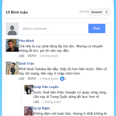
Sort by
15 Bình luận
Post
Phu Minh
Chê nhẹ là cục phát dùng lâu hơi ấm. Nhưng cả chuyến 
không lỗi lớn, pin ổn nếu sạc đều
LIKE
REPLY
2 tháng trước
·
·
Sinh Trần
Mình thuê Sahaha lần đầu, thấy ổn hơn bên trước. Bên cũ 
hay rớt mạng, bên này ít chập chờn hơn
LIKE
REPLY
2 tháng trước
2
·
·
Giáp Văn Luyến
trước thuê bên khác Google cứ quay vòng vòng. 
Lần này đi Trung Quốc dùng đỡ bực hơn rõ
LIKE
2 tháng trước
·
Ly Ly Ngọc
Không dám nói hoàn hảo, nhưng ít nhất không bị 