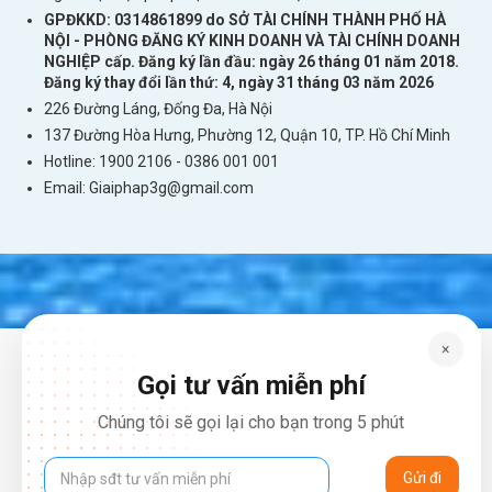
GPĐKKD: 0314861899 do SỞ TÀI CHÍNH THÀNH PHỐ HÀ
NỘI - PHÒNG ĐĂNG KÝ KINH DOANH VÀ TÀI CHÍNH DOANH
Cách thuê wifi du lịch Trung Quốc Và Đài
NGHIỆP cấp. Đăng ký lần đầu: ngày 26 tháng 01 năm 2018.
Đăng ký thay đổi lần thứ: 4, ngày 31 tháng 03 năm 2026
Loan đơn giản nhất
226 Đường Láng, Đống Đa, Hà Nội
137 Đường Hòa Hưng, Phường 12, Quận 10, TP. Hồ Chí Minh
Hotline: 1900 2106 - 0386 001 001
Email:
Giaiphap3g@gmail.com
×
Cho Thuê Cục Phát Wifi Đi Úc (Australia)
Gọi tư vấn miễn phí
Cho Thuê Cục Phát Wifi Đi Mỹ – Canada – Mexico
Chúng tôi sẽ gọi lại cho bạn trong 5 phút
Cho Thuê Cục Phát Wifi Đi Vatican (Thành Quốc
Vatican)