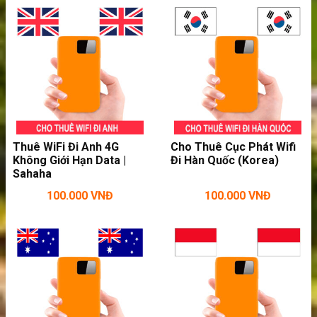
Thuê cục phát wifi tại Trung Quốc Và Đài Loan
phát 4G siêu tốc
Pin cực khỏe, khi sạc đầy có thể dùng đến
12 tiếng liên tục phát wifi. Bạn có thể thoải
Thuê WiFi Đi Anh 4G
Cho Thuê Cục Phát Wifi
mái phát wifi khi đi thăm thú các địa điểm du
Không Giới Hạn Data |
Đi Hàn Quốc (Korea)
Sahaha
lịch Trung Quốc Và Đài Loan theo tour.
100.000
VNĐ
100.000
VNĐ