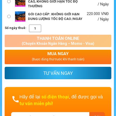
CAO, KHÔNG GIỚI HẠN TỐC ĐỘ
/ Ngày
THƯỜNG
220.000
VNĐ
GÓI CAO CẤP: KHÔNG GIỚI HẠN
DUNG LƯỢNG TỐC ĐỘ CAO /NGÀY
/ Ngày
Số ngày thuê:
THANH TOÁN ONLINE
(Chuyển Khoản Ngân Hàng – Momo - Visa)
MUA NGAY
(Được dùng thử trước khi thanh toán)
TƯ VẤN NGAY
số điện thoại
Hãy để lại
, để được gọi và
tư vấn miễn phí!