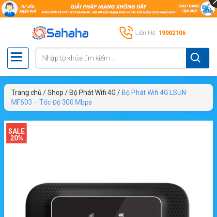
Liên Hệ:
19002106
Trang chủ
/
Shop
/
Bộ Phát Wifi 4G
/
Bộ Phát Wifi 4G LSUN
MF603 – Tốc Độ 300 Mbps
SALE
20%