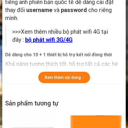
tiếng anh phiên bản quốc tế dễ dàng cài đặt
thay đổi
username
và
password
cho riêng
mình.
>>>Xem thêm nhiều bộ phát wifi 4G tại
đây :
bộ phát wifi 3G/4G
Dễ dàng cho 10 + 1 thiết bị hỗ trợ kết nối đồng thời
Khả năng tương thích tốt, hỗ trợ tất cả các hệ
thống khác nhau và thương hiệu của các thiết bị
Xem thêm nội dung ↓
WiFi kết nối, nó đồng thời có thể kết nối 10
thiết bị WiFi và một thiết bị USB được kết nối.
Sản phẩm tương tự