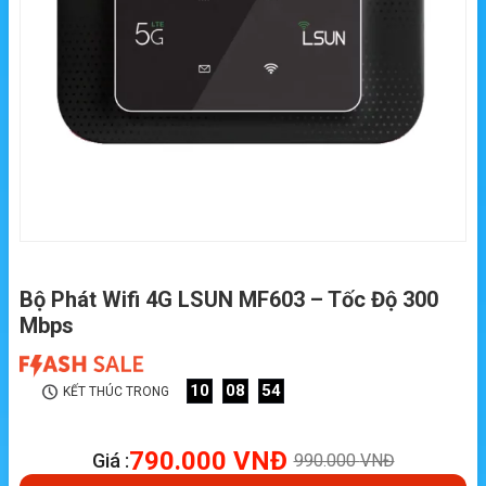
Bộ Phát Wifi 4G LSUN MF603 – Tốc Độ 300
Mbps
10
08
53
KẾT THÚC TRONG
790.000
VNĐ
Giá :
990.000
VNĐ