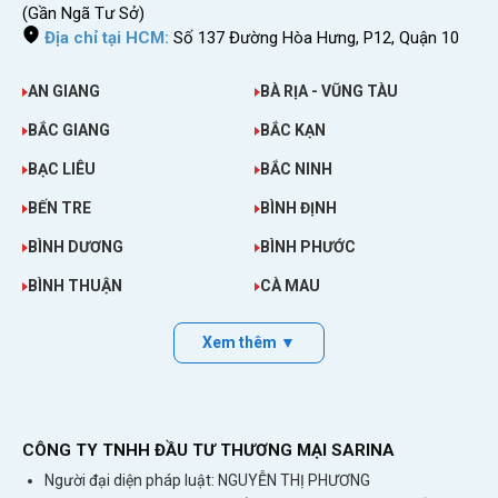
(Gần Ngã Tư Sở)
bằng chiếc namecard.
Địa chỉ tại HCM:
Số 137 Đường Hòa Hưng, P12, Quận 10
Hỗ trợ HĐH: Windows XP, Windows Vista,
Windows 7, Windows 8 / 8.1, Win 10, Win 11,
AN GIANG
BÀ RỊA - VŨNG TÀU
MAC OS X
BẮC GIANG
BẮC KẠN
10.7/10.8/10.9/10/10/10.11/10.12, Android,
BẠC LIÊU
BẮC NINH
IOS
BẾN TRE
BÌNH ĐỊNH
Nếu mua
bộ phát wifi di động 4G
này, tôi chắc
BÌNH DƯƠNG
BÌNH PHƯỚC
chắn rằng bạn sẽ có được 2 chữ Hài Lòng bởi
có hàng trăm khách hàng đã và đang sử dụng
BÌNH THUẬN
CÀ MAU
nó chưa từng nhận được lời phàn nàn nào về
Xem thêm ▼
nó. Quyết định vẫn ở bạn, hãy là người tiêu dùng
thông thái nhất.
CÔNG TY TNHH ĐẦU TƯ THƯƠNG MẠI SARINA
Người đại diện pháp luật: NGUYỄN THỊ PHƯƠNG