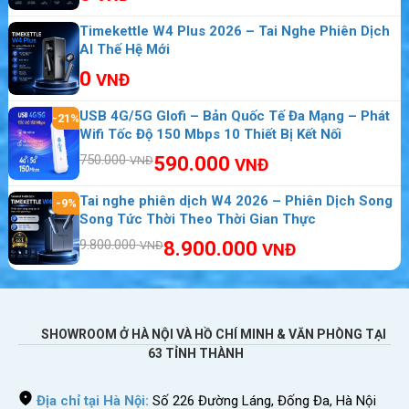
Timekettle W4 Plus 2026 – Tai Nghe Phiên Dịch
AI Thế Hệ Mới
0
VNĐ
USB 4G/5G Glofi – Bản Quốc Tế Đa Mạng – Phát
-21%
Thiết bị phát wifi 4G LSUN MF603 kèm dây cáp
Wifi Tốc Độ 150 Mbps 10 Thiết Bị Kết Nối
750.000
590.000
VNĐ
VNĐ
Những tính năng nổi bật của LSUN MF603
Sử dụng bộ phát wifi 4G cho tốc độ lên tới
Tai nghe phiên dịch W4 2026 – Phiên Dịch Song
-9%
Song Tức Thời Theo Thời Gian Thực
300Mbps.
9.800.000
8.900.000
VNĐ
VNĐ
Hỗ trợ kết nối tối đa 10 thiết bị cùng lúc.
Sử dụng liên tục trong khoảng 6h ~~ 8h.
Đèn LED báo pin và tín hiệu kết nối.
Phần mềm quản lý sản phẩm cho thiết bị di
SHOWROOM Ở HÀ NỘI VÀ HỒ CHÍ MINH & VĂN PHÒNG TẠI
động.
63 TỈNH THÀNH
LSUN MF603 với thiết kế siêu mỏng, nhỏ
Địa chỉ tại Hà Nội:
Số 226 Đường Láng, Đống Đa, Hà Nội
gọn, tinh tế, sang trọng và đẹp mắt, đúng