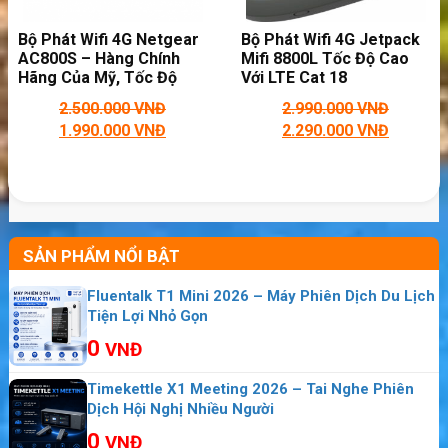
năng thấp
Bộ Phát Wifi 4G Netgear
Bộ Phát Wifi 4G Jetpack
Công nghệ tiết kiệm năng lượng riêng của
AC800S – Hàng Chính
Mifi 8800L Tốc Độ Cao
LSUN MF603, làm giảm điện năng tiêu thụ
Hãng Của Mỹ, Tốc Độ
Với LTE Cat 18
450Mbps
30%, làm việc lâu hơn, thời gian chờ, hỗ trợ cho
2.500.000
VNĐ
2.990.000
VNĐ
sáu giờ làm việc dài, thời gian dài 300 giờ chờ.
1.990.000
VNĐ
2.290.000
VNĐ
SẢN PHẨM NỔI BẬT
Fluentalk T1 Mini 2026 – Máy Phiên Dịch Du Lịch
Tiện Lợi Nhỏ Gọn
0
VNĐ
Timekettle X1 Meeting 2026 – Tai Nghe Phiên
Dịch Hội Nghị Nhiều Người
0
VNĐ