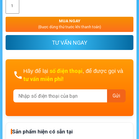
MUA NGAY
(Được dùng thử trước khi thanh toán)
TƯ VẤN NGAY
số điện thoại
Hãy để lại
, để được gọi và
tư vấn miễn phí!
Sản phẩm hiện có sẵn tại