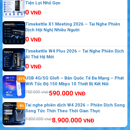
Tiện Lợi Nhỏ Gọn
150 Mbps
0
Bộ Phát WiFi 4G GlocalMe G2 Pro 7200mAh, 2 SIM
VNĐ
Bộ Phát Wifi Huawei 5G CPE Pro H112-370 Hỗ Trợ
Timekettle X1 Meeting 2026 – Tai Nghe Phiên
Cổng Lan và 64 Thiết Bị Kết Nối
Dịch Hội Nghị Nhiều Người
0
VNĐ
Video Mở Hộp Bộ Phát Wifi Mifi 8800L
Timekettle W4 Plus 2026 – Tai Nghe Phiên Dịch
AI Thế Hệ Mới
0
VNĐ
USB 4G/5G Glofi – Bản Quốc Tế Đa Mạng – Phát
-21%
Wifi Tốc Độ 150 Mbps 10 Thiết Bị Kết Nối
750.000
590.000
VNĐ
VNĐ
Tai nghe phiên dịch W4 2026 – Phiên Dịch Song
-9%
Song Tức Thời Theo Thời Gian Thực
9.800.000
8.900.000
VNĐ
VNĐ