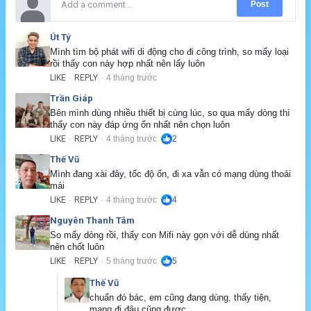
Post
Út Tý
Mình tìm bộ phát wifi di động cho đi công trình, so mấy loại 
rồi thấy con này hợp nhất nên lấy luôn
LIKE
REPLY
4 tháng trước
·
·
Trần Giáp
Bên mình dùng nhiều thiết bị cùng lúc, so qua mấy dòng thì 
thấy con này đáp ứng ổn nhất nên chọn luôn
LIKE
REPLY
4 tháng trước
2
·
·
Thế Vũ
Mình đang xài đây, tốc độ ổn, đi xa vẫn có mạng dùng thoải 
mái
LIKE
REPLY
4 tháng trước
4
·
·
Nguyên Thanh Tâm
So mấy dòng rồi, thấy con Mifi này gọn với dễ dùng nhất 
nên chốt luôn
LIKE
REPLY
5 tháng trước
5
·
·
Thế Vũ
chuẩn đó bác, em cũng đang dùng, thấy tiện, 
mang đi đâu cũng được