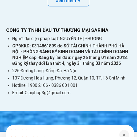
Xem thêm ▼
CÔNG TY TNHH ĐẦU TƯ THƯƠNG MẠI SARINA
Người đại diện pháp luật: NGUYỄN THỊ PHƯƠNG
GPĐKKD: 0314861899 do SỞ TÀI CHÍNH THÀNH PHỐ HÀ
NỘI - PHÒNG ĐĂNG KÝ KINH DOANH VÀ TÀI CHÍNH DOANH
NGHIỆP cấp. Đăng ký lần đầu: ngày 26 tháng 01 năm 2018.
Đăng ký thay đổi lần thứ: 4, ngày 31 tháng 03 năm 2026
226 Đường Láng, Đống Đa, Hà Nội
137 Đường Hòa Hưng, Phường 12, Quận 10, TP. Hồ Chí Minh
Hotline: 1900 2106 - 0386 001 001
Email:
Giaiphap3g@gmail.com
×