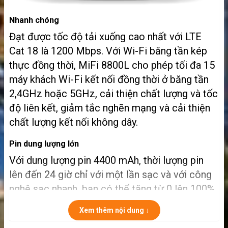
Nhanh chóng
Đạt được tốc độ tải xuống cao nhất với LTE
Cat 18 là 1200 Mbps. Với Wi-Fi băng tần kép
thực đồng thời, MiFi 8800L cho phép tối đa 15
máy khách Wi-Fi kết nối đồng thời ở băng tần
2,4GHz hoặc 5GHz, cải thiện chất lượng và tốc
độ liên kết, giảm tắc nghẽn mạng và cải thiện
chất lượng kết nối không dây.
Pin dung lượng lớn
Với dung lượng pin 4400 mAh, thời lượng pin
lên đến 24 giờ chỉ với một lần sạc và với công
nghệ sạc nhanh, bạn có thể tăng từ 0 lên 100%
chỉ trong hơn 3 giờ.
MiFi 8800L
cung cấp cho
Xem thêm nội dung ↓
bạn năng lượng cả ngày để lướt Web, xem