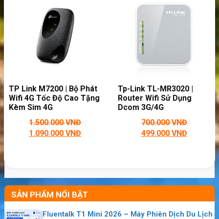
TP Link M7200 | Bộ Phát
Tp-Link TL-MR3020 |
Wifi 4G Tốc Độ Cao Tặng
Router Wifi Sử Dụng
Kèm Sim 4G
Dcom 3G/4G
1.500.000
VNĐ
700.000
VNĐ
1.090.000
VNĐ
499.000
VNĐ
SẢN PHẨM NỔI BẬT
USB 3G Wifi Router MPR M1 Giá Rẻ Nhất
Huawei E5575 – Bộ Phát Wifi Chuẩn 4G Tốc Độ Cao
Fluentalk T1 Mini 2026 – Máy Phiên Dịch Du Lịch