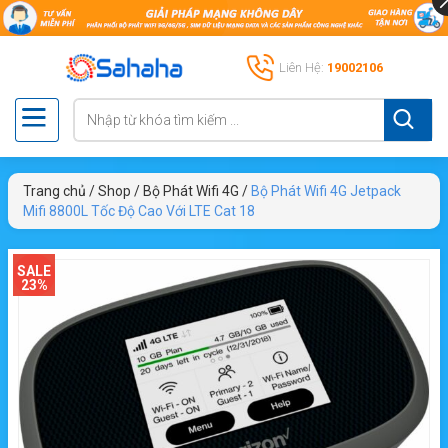
Liên Hệ:
19002106
Trang chủ
/
Shop
/
Bộ Phát Wifi 4G
/
Bộ Phát Wifi 4G Jetpack
Mifi 8800L Tốc Độ Cao Với LTE Cat 18
SALE
23%