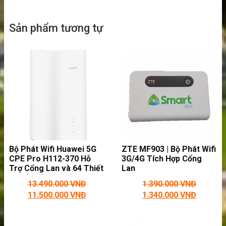
youtube… mà không cần sạc.
Sản phẩm tương tự
Bộ Phát Wifi Huawei 5G
ZTE MF903 | Bộ Phát Wifi
Chia sẻ tệp
CPE Pro H112-370 Hỗ
3G/4G Tích Hợp Cổng
Mifi 8800L giúp bạn chia sẻ tệp nhanh chóng
Trợ Cổng Lan và 64 Thiết
Lan
Bị Kết Nối
khi được kết nối wifi với nó.
13.490.000
VNĐ
1.390.000
VNĐ
11.500.000
VNĐ
1.340.000
VNĐ
Video Giới Thiệu Bộ Phát Wifi Mifi 8800L