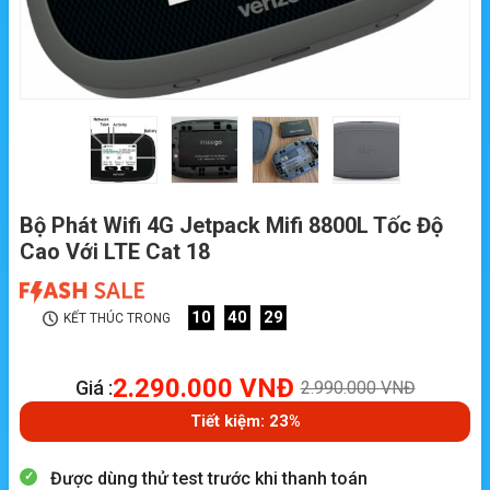
Bộ Phát Wifi 4G Jetpack Mifi 8800L Tốc Độ
Cao Với LTE Cat 18
10
40
29
KẾT THÚC TRONG
2.290.000
VNĐ
Giá :
2.990.000
VNĐ
Tiết kiệm: 23%
Được dùng thử test trước khi thanh toán