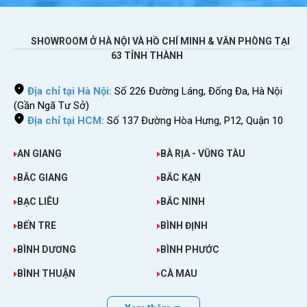
SHOWROOM Ở HÀ NỘI VÀ HỒ CHÍ MINH & VĂN PHÒNG TẠI
63 TỈNH THÀNH
Địa chỉ tại Hà Nội:
Số 226 Đường Láng, Đống Đa, Hà Nội
Một Số Hình Ảnh Về Bộ Phát Wifi Mifi 8800L
(Gần Ngã Tư Sở)
Địa chỉ tại HCM:
Số 137 Đường Hòa Hưng, P12, Quận 10
AN GIANG
BÀ RỊA - VŨNG TÀU
BẮC GIANG
BẮC KẠN
BẠC LIÊU
BẮC NINH
BẾN TRE
BÌNH ĐỊNH
BÌNH DƯƠNG
BÌNH PHƯỚC
BÌNH THUẬN
CÀ MAU