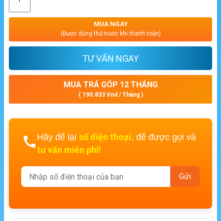
MUA NGAY
(Được dùng thử trước khi thanh toán)
TƯ VẤN NGAY
MUA TRẢ GÓP 12 THÁNG
( 190.833 Vnd / Tháng )
số điện thoại
Hãy để lại
, để được gọi và
tư vấn miễn phí!