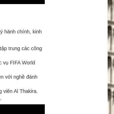
lý hành chính, kinh
 tập trung các công
ục vụ FIFA World
liền với nghề đánh
 viên Al Thakira.
.