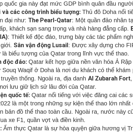
úp quốc gia này đạt mức GDP bình quân đầu người 
i và các công trình biểu tượng:
Thủ đô Doha nổi ti
The Pearl-Qatar
ện đại như:
: Một quần đảo nhân tạ
ấp, khách sạn sang trọng và nhà hàng đẳng cấp.
IA)
: Thiết kế độc đáo, trưng bày các tác phẩm ngh
Sân vận động Lusail
 giới.
: Được xây dựng cho FI
là biểu tượng của Qatar trong lĩnh vực thể thao.
n độc đáo:
Qatar kết hợp giữa nền văn hóa Ả Rập 
ợ Souq Waqif ở Doha là nơi du khách có thể khám
Al Zubarah Fort
 truyền thống. Ngoài ra, địa danh
ơi lưu giữ lịch sử lâu đời của Qatar.
iện quốc tế:
Qatar nổi tiếng với việc đăng cai các s
022 là một trong những sự kiện thể thao lớn nhất 
ên bản đồ thể thao toàn cầu. Ngoài ra, nước này 
đua xe F1, quần vợt và điền kinh.
o:
Ẩm thực Qatar là sự hòa quyện giữa hương vị T