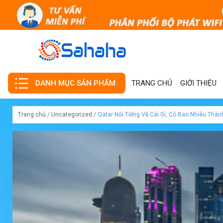
TRANG CHỦ
GIỚI THIỆU
DANH MỤC SẢN PHẨM
Trang chủ
/
Uncategorized
/
Qatar Nổi Tiếng Về Cái Gì, Có Bao Nhiêu Thàn