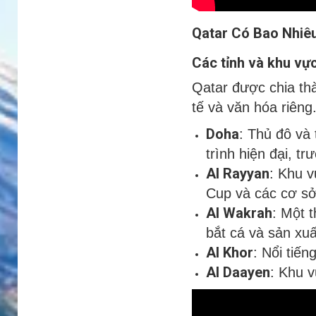
Qatar Có Bao Nhiê
Các tỉnh và khu vự
Qatar được chia thàn
tế và văn hóa riêng
Doha
: Thủ đô và 
trình hiện đại, t
Al Rayyan
: Khu v
Cup và các cơ sở
Al Wakrah
: Một t
bắt cá và sản xuấ
Al Khor
: Nổi tiến
Al Daayen
: Khu v