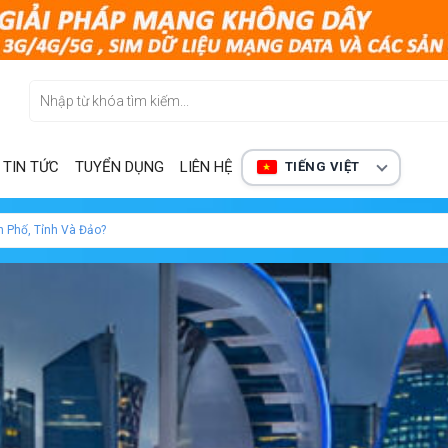
TIN TỨC
TUYỂN DỤNG
LIÊN HỆ
TIẾNG VIỆT
h Phố, Tỉnh Và Đảo?