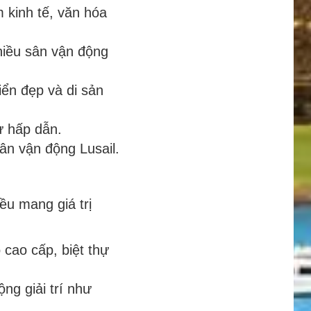
m kinh tế, văn hóa
hiều sân vận động
iển đẹp và di sản
ử hấp dẫn.
ân vận động Lusail.
ều mang giá trị
 cao cấp, biệt thự
ng giải trí như