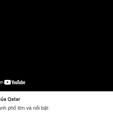
của Qatar
nh phố lớn và nổi bật: