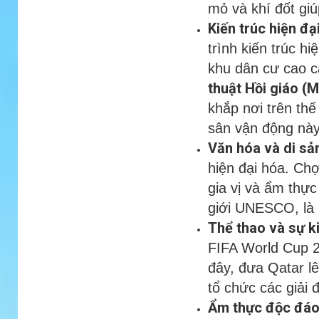
mỏ và khí đốt gi
Kiến trúc hiện đạ
trình kiến trúc hi
khu dân cư cao c
thuật Hồi giáo (M
khắp nơi trên thế
sân vận động này 
Văn hóa và di sả
hiện đại hóa. Ch
gia vị và ẩm thực
giới UNESCO, là n
Thể thao và sự k
FIFA World Cup 2
đây, đưa Qatar l
tổ chức các giải 
Ẩm thực độc đá