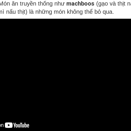
machboos
 Món ăn truyền thống như
(gạo và thịt n
mì nấu thịt) là những món không thể bỏ qua.