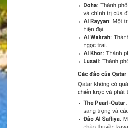
Doha
: Thành phố 
và chính trị của 
Al Rayyan
: Một t
hiện đại.
Al Wakrah
: Thành
ngọc trai.
Al Khor
: Thành p
Lusail
: Thành ph
Các đảo của Qatar
Qatar không có quá
chiến lược và phát t
The Pearl-Qatar
sang trọng và cá
Đảo Al Safliya
: M
chèo thuyền kaya