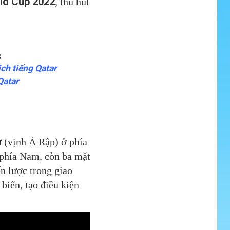
ld Cup 2022
, thu hút
:
ịch
tiếng Qatar
atar
ư
(vịnh Ả Rập) ở phía
phía Nam, còn ba mặt
ến lược trong giao
biển, tạo điều kiện