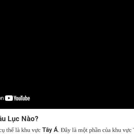
âu Lục Nào?
Tây Á
 cụ thể là khu vực
. Đây là một phần của khu vực 