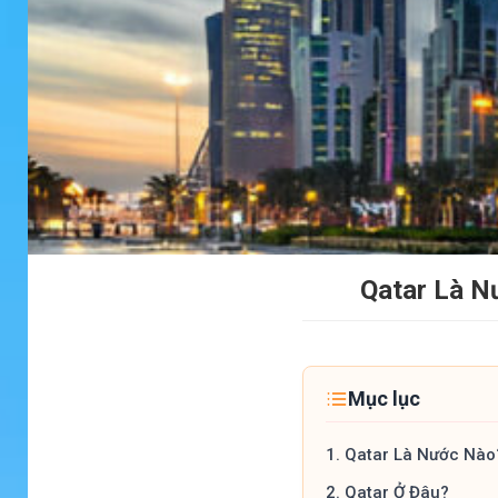
Qatar Là N
Mục lục
1.
Qatar Là Nước Nào
2.
Qatar Ở Đâu?