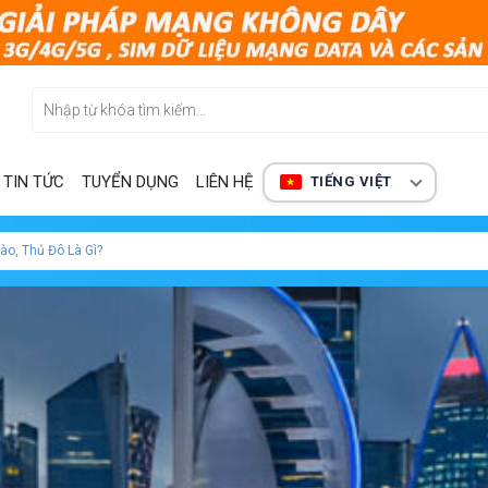
TIN TỨC
TUYỂN DỤNG
LIÊN HỆ
TIẾNG VIỆT
ào, Thủ Đô Là Gì?