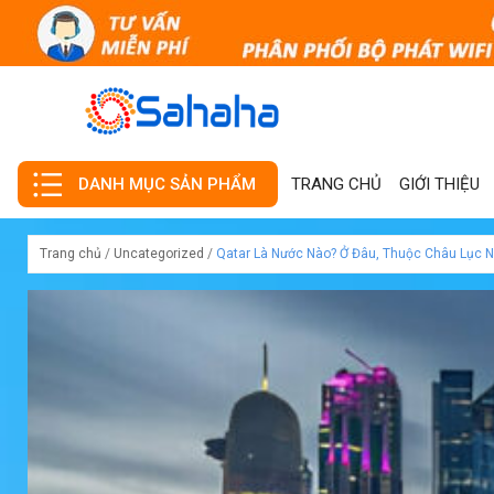
TRANG CHỦ
GIỚI THIỆU
DANH MỤC SẢN PHẨM
Trang chủ
/
Uncategorized
/
Qatar Là Nước Nào? Ở Đâu, Thuộc Châu Lục N