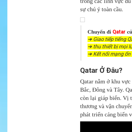
trong các lĩnh vực du 
sự chú ý toàn cầu.
Chuyến đi
Qatar
củ
➜ Giao tiếp tiếng 
➜ thu thiết bị mọi l
➜ Kết nối mạng ổn 
Qatar Ở Đâu?
Qatar nằm ở khu vực
Bắc, Đông và Tây. Qat
còn lại giáp biển. Vị 
thương và vận chuyển
phát triển cảng biển 