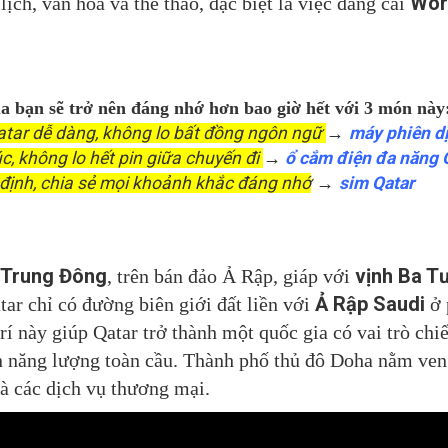
Wor
lịch, văn hóa và thể thao, đặc biệt là việc đăng cai
a bạn sẽ trở nên đáng nhớ hơn bao giờ hết với 3 món này
Qatar dễ dàng, không lo bất đồng ngôn ngữ
→
máy phiên d
úc, không lo hết pin giữa chuyến đi
→
ổ cắm điện đa năng
Q
định, chia sẻ mọi khoảnh khắc đáng nhớ
→
sim Qatar
Trung Đông
vịnh Ba T
, trên bán đảo Ả Rập, giáp với
Ả Rập Saudi
ar chỉ có đường biên giới đất liền với
ở 
trí này giúp Qatar trở thành một quốc gia có vai trò chi
 năng lượng toàn cầu. Thành phố thủ đô Doha nằm ven 
và các dịch vụ thương mại.