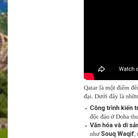
Qatar là một điểm đế
đại. Dưới đây là nhữn
Công trình kiến t
độc đáo ở Doha thu
Văn hóa và di sả
Souq Waqif
như
,