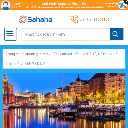
Liên Hệ:
19002106
Trang chủ
/
Uncategorized
/
Phần Lan Nổi Tiếng Về Cái Gì, Có Bao Nhiêu
Thành Phố, Tỉnh Và Đảo?