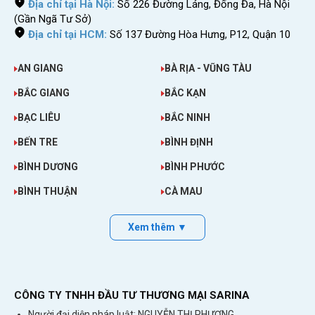
Địa chỉ tại Hà Nội:
Số 226 Đường Láng, Đống Đa, Hà Nội
(Gần Ngã Tư Sở)
Địa chỉ tại HCM:
Số 137 Đường Hòa Hưng, P12, Quận 10
AN GIANG
BÀ RỊA - VŨNG TÀU
BẮC GIANG
BẮC KẠN
BẠC LIÊU
BẮC NINH
BẾN TRE
BÌNH ĐỊNH
BÌNH DƯƠNG
BÌNH PHƯỚC
BÌNH THUẬN
CÀ MAU
Xem thêm ▼
CÔNG TY TNHH ĐẦU TƯ THƯƠNG MẠI SARINA
Người đại diện pháp luật: NGUYỄN THỊ PHƯƠNG