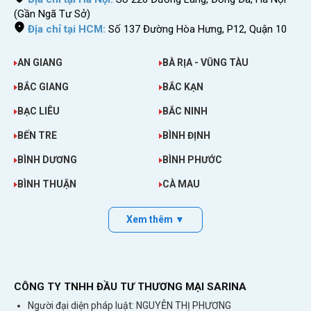
(Gần Ngã Tư Sở)
Địa chỉ tại HCM:
Số 137 Đường Hòa Hưng, P12, Quận 10
AN GIANG
BÀ RỊA - VŨNG TÀU
BẮC GIANG
BẮC KẠN
BẠC LIÊU
BẮC NINH
BẾN TRE
BÌNH ĐỊNH
BÌNH DƯƠNG
BÌNH PHƯỚC
BÌNH THUẬN
CÀ MAU
Xem thêm ▼
CÔNG TY TNHH ĐẦU TƯ THƯƠNG MẠI SARINA
Người đại diện pháp luật: NGUYỄN THỊ PHƯƠNG