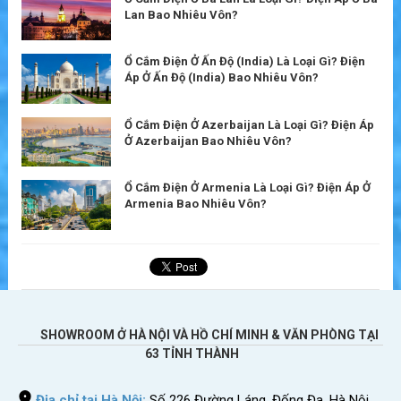
Lan Bao Nhiêu Vôn?
Ổ Cắm Điện Ở Ấn Độ (India) Là Loại Gì? Điện
Áp Ở Ấn Độ (India) Bao Nhiêu Vôn?
Ổ Cắm Điện Ở Azerbaijan Là Loại Gì? Điện Áp
Ở Azerbaijan Bao Nhiêu Vôn?
Ổ Cắm Điện Ở Armenia Là Loại Gì? Điện Áp Ở
Armenia Bao Nhiêu Vôn?
SHOWROOM Ở HÀ NỘI VÀ HỒ CHÍ MINH & VĂN PHÒNG TẠI
63 TỈNH THÀNH
Địa chỉ tại Hà Nội:
Số 226 Đường Láng, Đống Đa, Hà Nội