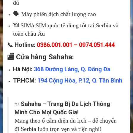
đủ
🗣️ Máy phiên dịch chất lượng cao
📶 SIM/eSIM quốc tế dùng tốt tại Serbia và
toàn châu Âu
📞 Hotline:
0386.001.001 – 0974.051.444
🏬 Cửa hàng Sahaha:
Hà Nội:
368 Đường Láng, Q. Đống Đa
TP.HCM:
194 Cộng Hòa, P.12, Q. Tân Bình
Sahaha – Trang Bị Du Lịch Thông
✨
Minh Cho Mọi Quốc Gia!
Mang theo ổ cắm điện du lịch – để chuyến
đi Serbia luôn trọn vẹn và tiện nghi!