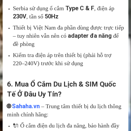
Type C & F
Serbia sử dụng ổ cắm
, điện áp
230V
50Hz
, tần số
Thiết bị Việt Nam đa phần dùng được trực tiếp
adapter đa năng
– tuy nhiên vẫn nên có
để
đề phòng
Kiểm tra điện áp trên thiết bị (phải hỗ trợ
220–240V) trước khi sử dụng
6. Mua Ổ Cắm Du Lịch & SIM Quốc
Tế Ở Đâu Uy Tín?
🌐
Sahaha.vn
– Trung tâm thiết bị du lịch thông
minh chính hãng:
🔌 Ổ cắm điện du lịch đa năng, bảo hành đầy