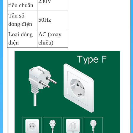
230V
tiêu chuẩn
Tần số
50Hz
dòng điện
Loại dòng
AC (xoay
điện
chiều)