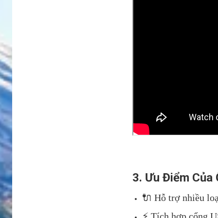
3. Ưu Điểm Của
🔌 Hỗ trợ nhiều lo
⚡ Tích hợp cổng US