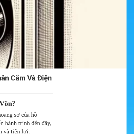
hân Cắm Và Điện
 Vôn?
hoang sơ của hồ
n hành trình đến đây,
 và tiện lợi.