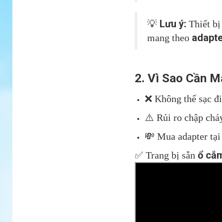
Lưu ý:
💡
Thiết bị
adapte
mang theo
2. Vì Sao Cần 
❌ Không thể sạc đi
⚠️ Rủi ro chập chá
💸 Mua adapter tại
ổ cắm
✅ Trang bị sẵn