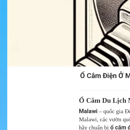
Ổ Cắm Điện Ở M
Ổ Cắm Du Lịch M
Malawi
– quốc gia Đô
Malawi, các vườn quốc
ổ cắm đ
hãy chuẩn bị