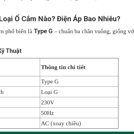
 Loại Ổ Cắm Nào? Điện Áp Bao Nhiêu?
Type G
ắm phổ biến là
– chuẩn ba chân vuông, giống vớ
Kỹ Thuật
Thông tin chi tiết
Type G
ch
Loại G
230V
50Hz
AC (xoay chiều)