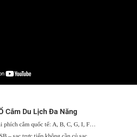
 Ổ Cắm Du Lịch Đa Năng
ại phích cắm quốc tế: A, B, C, G, I, F…
B – sạc trực tiếp không cần củ sạc