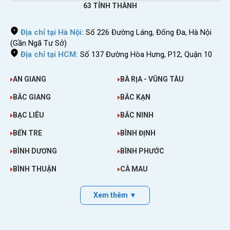
63 TỈNH THÀNH
Địa chỉ tại Hà Nội:
Số 226 Đường Láng, Đống Đa, Hà Nội
(Gần Ngã Tư Sở)
Địa chỉ tại HCM:
Số 137 Đường Hòa Hưng, P12, Quận 10
AN GIANG
BÀ RỊA - VŨNG TÀU
BẮC GIANG
BẮC KẠN
BẠC LIÊU
BẮC NINH
BẾN TRE
BÌNH ĐỊNH
BÌNH DƯƠNG
BÌNH PHƯỚC
BÌNH THUẬN
CÀ MAU
Xem thêm ▼