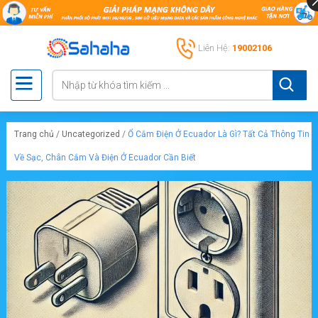
Liên Hệ:
19002106
Trang chủ
/
Uncategorized
/
Ổ Cắm Điện Ở Ecuador Là Gì? Tất Cả Thông Tin
Về Sạc, Chân Cắm Và Điện Ở Ecuador Cần Biết