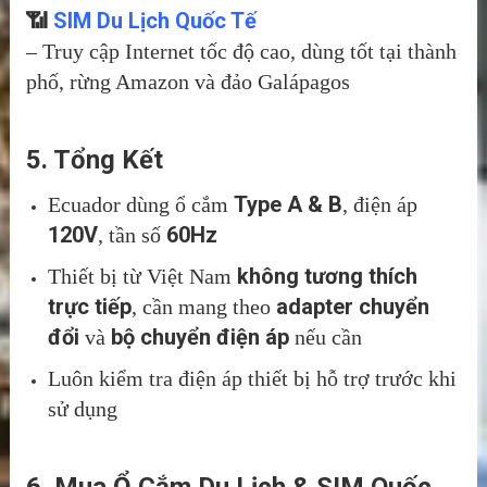
📶
SIM Du Lịch Quốc Tế
– Truy cập Internet tốc độ cao, dùng tốt tại thành
phố, rừng Amazon và đảo Galápagos
5. Tổng Kết
Type A & B
Ecuador dùng ổ cắm
, điện áp
120V
60Hz
, tần số
không tương thích
Thiết bị từ Việt Nam
trực tiếp
adapter chuyển
, cần mang theo
đổi
bộ chuyển điện áp
và
nếu cần
Luôn kiểm tra điện áp thiết bị hỗ trợ trước khi
sử dụng
6. Mua Ổ Cắm Du Lịch & SIM Quốc