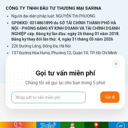
CÔNG TY TNHH ĐẦU TƯ THƯƠNG MẠI SARINA
Người đại diện pháp luật: NGUYỄN THỊ PHƯƠNG
GPĐKKD: 0314861899 do SỞ TÀI CHÍNH THÀNH PHỐ HÀ
NỘI - PHÒNG ĐĂNG KÝ KINH DOANH VÀ TÀI CHÍNH DOANH
NGHIỆP cấp. Đăng ký lần đầu: ngày 26 tháng 01 năm 2018.
Đăng ký thay đổi lần thứ: 4, ngày 31 tháng 03 năm 2026
226 Đường Láng, Đống Đa, Hà Nội
137 Đường Hòa Hưng, Phường 12, Quận 10, TP. Hồ Chí Minh
Hotline: 1900 2106 - 0386 001 001
×
Email:
Giaiphap3g@gmail.com
Gọi tư vấn miễn phí
Chúng tôi sẽ gọi lại cho bạn trong 5 phút