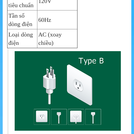
120V
tiêu chuẩn
Tần số
60Hz
dòng điện
Loại dòng
AC (xoay
điện
chiều)