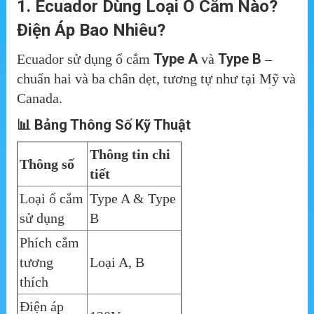
1. Ecuador Dùng Loại Ổ Cắm Nào?
Điện Áp Bao Nhiêu?
Type A
Type B
Ecuador sử dụng ổ cắm
và
–
chuẩn hai và ba chân dẹt, tương tự như tại Mỹ và
Canada.
📊 Bảng Thông Số Kỹ Thuật
Thông tin chi
Thông số
tiết
Loại ổ cắm
Type A & Type
sử dụng
B
Phích cắm
tương
Loại A, B
thích
Điện áp