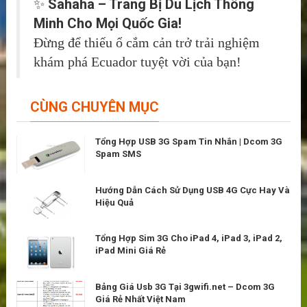
Sahaha – Trang Bị Du Lịch Thông
✨
Minh Cho Mọi Quốc Gia!
Đừng để thiếu ổ cắm cản trở trải nghiệm
khám phá Ecuador tuyệt vời của bạn!
CÙNG CHUYÊN MỤC
Tổng Hợp USB 3G Spam Tin Nhắn | Dcom 3G
Spam SMS
Hướng Dẫn Cách Sử Dụng USB 4G Cực Hay Và
Hiệu Quả
Tổng Hợp Sim 3G Cho iPad 4, iPad 3, iPad 2,
iPad Mini Giá Rẻ
Bảng Giá Usb 3G Tại 3gwifi.net – Dcom 3G
Giá Rẻ Nhất Việt Nam