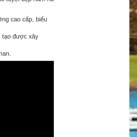
ỡng cao cấp, biểu
n tạo được xây
oman.