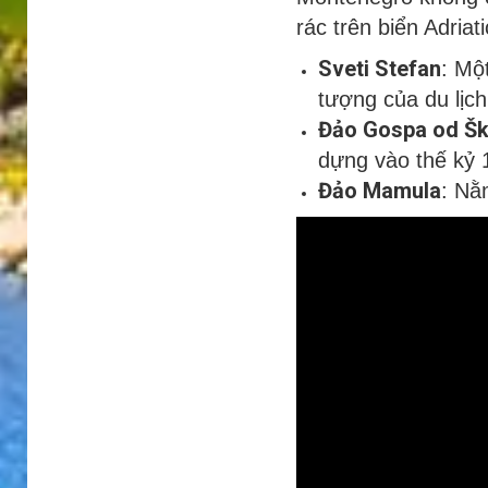
rác trên biển Adria
Sveti Stefan
: Mộ
tượng của du lịc
Đảo Gospa od Škr
dựng vào thế kỷ 1
Đảo Mamula
: Nằ