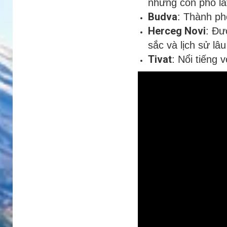
những con phố lá
Budva
: Thành phố
Herceg Novi
: Đư
sắc và lịch sử lâu
Tivat
: Nổi tiếng