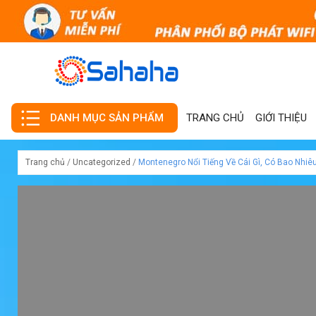
TRANG CHỦ
GIỚI THIỆU
DANH MỤC SẢN PHẨM
Trang chủ
/
Uncategorized
/
Montenegro Nổi Tiếng Về Cái Gì, Có Bao Nhiê