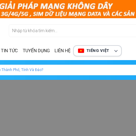
TIN TỨC
TUYỂN DỤNG
LIÊN HỆ
TIẾNG VIỆT
u Thành Phố, Tỉnh Và Đảo?