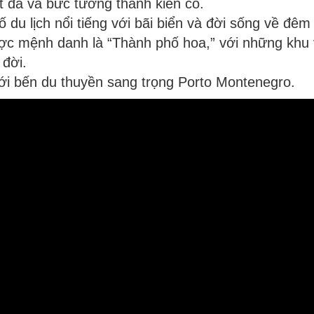
t đá và bức tường thành kiên cố.
 du lịch nổi tiếng với bãi biển và đời sống về đêm
ợc mệnh danh là “Thành phố hoa,” với những kh
 đời.
 với bến du thuyền sang trọng Porto Montenegro.