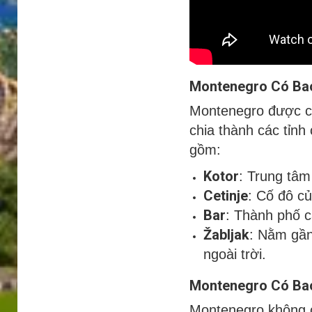
Montenegro Có Bao
Montenegro được c
chia thành các tỉnh
gồm:
Kotor
: Trung tâm 
Cetinje
: Cố đô củ
Bar
: Thành phố c
Žabljak
: Nằm gần
ngoài trời.
Montenegro Có Ba
Montenegro không c