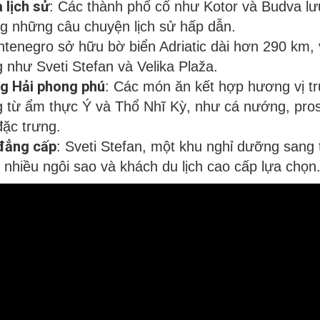
 lịch sử
: Các thành phố cổ như Kotor và Budva lưu
ng những câu chuyện lịch sử hấp dẫn.
ntenegro sở hữu bờ biển Adriatic dài hơn 290 km, v
ng như Sveti Stefan và Velika Plaža.
ng Hải phong phú
: Các món ăn kết hợp hương vị t
 từ ẩm thực Ý và Thổ Nhĩ Kỳ, như cá nướng, pros
đặc trưng.
 đẳng cấp
: Sveti Stefan, một khu nghỉ dưỡng sang 
nhiều ngôi sao và khách du lịch cao cấp lựa chọn