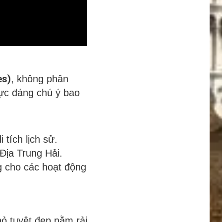
es)
, không phân
vực đáng chú ý bao
 tích lịch sử.
Địa Trung Hải.
g cho các hoạt động
ỏ tuyệt đẹp nằm rải