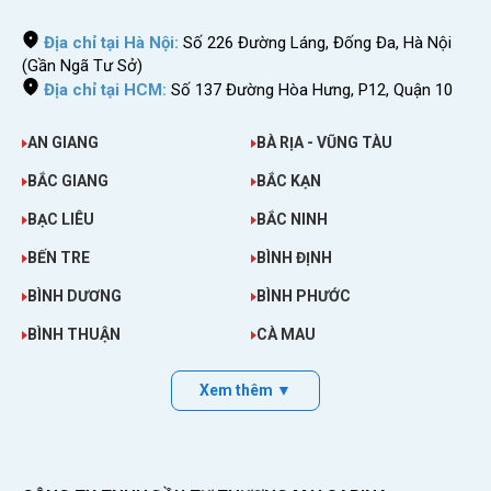
Địa chỉ tại Hà Nội:
Số 226 Đường Láng, Đống Đa, Hà Nội
(Gần Ngã Tư Sở)
Địa chỉ tại HCM:
Số 137 Đường Hòa Hưng, P12, Quận 10
AN GIANG
BÀ RỊA - VŨNG TÀU
BẮC GIANG
BẮC KẠN
BẠC LIÊU
BẮC NINH
BẾN TRE
BÌNH ĐỊNH
BÌNH DƯƠNG
BÌNH PHƯỚC
BÌNH THUẬN
CÀ MAU
Xem thêm ▼