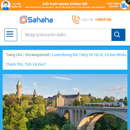
Liên Hệ:
19002106
Trang chủ
/
Uncategorized
/
Luxembourg Nổi Tiếng Về Cái Gì, Có Bao Nhiêu
Thành Phố, Tỉnh Và Đảo?