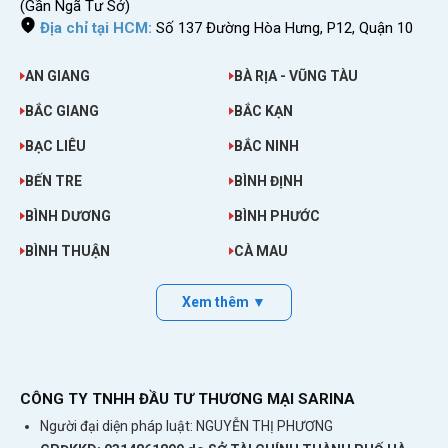
(Gần Ngã Tư Sở)
Địa chỉ tại HCM:
Số 137 Đường Hòa Hưng, P12, Quận 10
AN GIANG
BÀ RỊA - VŨNG TÀU
BẮC GIANG
BẮC KẠN
BẠC LIÊU
BẮC NINH
BẾN TRE
BÌNH ĐỊNH
BÌNH DƯƠNG
BÌNH PHƯỚC
BÌNH THUẬN
CÀ MAU
Xem thêm ▼
CÔNG TY TNHH ĐẦU TƯ THƯƠNG MẠI SARINA
Người đại diện pháp luật: NGUYỄN THỊ PHƯƠNG