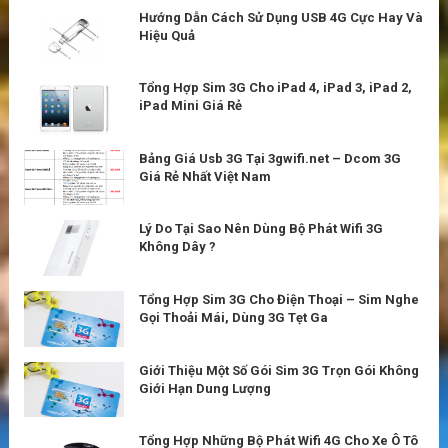
Hướng Dẫn Cách Sử Dụng USB 4G Cực Hay Và
Hiệu Quả
Tổng Hợp Sim 3G Cho iPad 4, iPad 3, iPad 2,
iPad Mini Giá Rẻ
Bảng Giá Usb 3G Tại 3gwifi.net – Dcom 3G
Giá Rẻ Nhất Việt Nam
Lý Do Tại Sao Nên Dùng Bộ Phát Wifi 3G
Không Dây ?
Tổng Hợp Sim 3G Cho Điện Thoại – Sim Nghe
Gọi Thoải Mái, Dùng 3G Tẹt Ga
Giới Thiệu Một Số Gói Sim 3G Trọn Gói Không
Giới Hạn Dung Lượng
Tổng Hợp Những Bộ Phát Wifi 4G Cho Xe Ô Tô