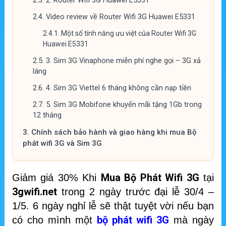
2.3.
2. Router Wifi 3G Huawei E5331
2.4.
Video review về Router Wifi 3G Huawei E5331
2.4.1.
Một số tính năng ưu việt của Router Wifi 3G
Huawei E5331
2.5.
3. Sim 3G Vinaphone miễn phí nghe gọi – 3G xả
láng
2.6.
4. Sim 3G Viettel 6 tháng không cần nạp tiền
2.7.
5. Sim 3G Mobifone khuyến mãi tặng 1Gb trong
12 tháng
3.
Chính sách bảo hành và giao hàng khi mua Bộ
phát wifi 3G và Sim 3G
Mua Bộ Phát Wifi 3G
Giảm giá 30% Khi
tại
3gwifi.net
trong 2 ngày trước đại lễ 30/4 –
1/5. 6 ngày nghỉ lễ sẽ thật tuyệt vời nếu bạn
bộ phát wifi 3G
có cho mình một
mà ngày