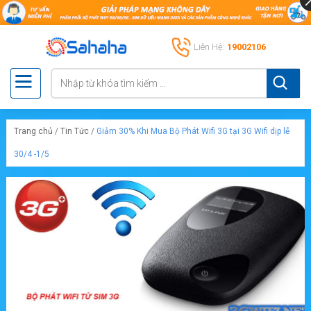
Liên Hệ:
19002106
Trang chủ
/
Tin Tức
/
Giảm 30% Khi Mua Bộ Phát Wifi 3G tại 3G Wifi dịp lễ
30/4 -1/5