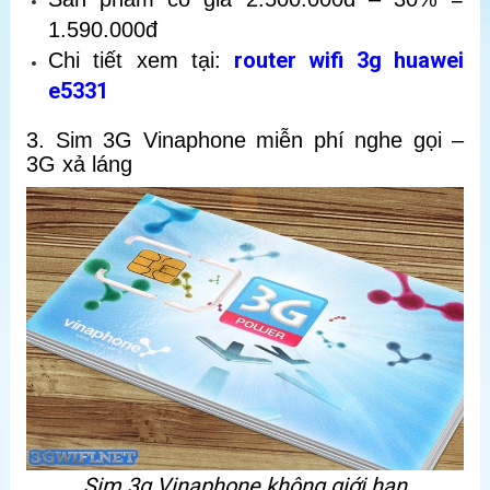
1.590.000đ
router wifi 3g huawei
Chi tiết xem tại:
e5331
3. Sim 3G Vinaphone miễn phí nghe gọi –
3G xả láng
Sim 3g Vinaphone không giới hạn