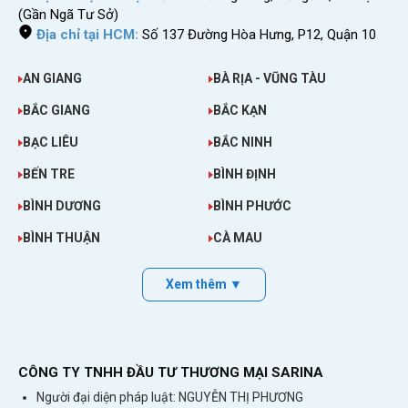
(Gần Ngã Tư Sở)
Địa chỉ tại HCM:
Số 137 Đường Hòa Hưng, P12, Quận 10
AN GIANG
BÀ RỊA - VŨNG TÀU
BẮC GIANG
BẮC KẠN
BẠC LIÊU
BẮC NINH
BẾN TRE
BÌNH ĐỊNH
BÌNH DƯƠNG
BÌNH PHƯỚC
BÌNH THUẬN
CÀ MAU
Xem thêm ▼
CÔNG TY TNHH ĐẦU TƯ THƯƠNG MẠI SARINA
Người đại diện pháp luật: NGUYỄN THỊ PHƯƠNG