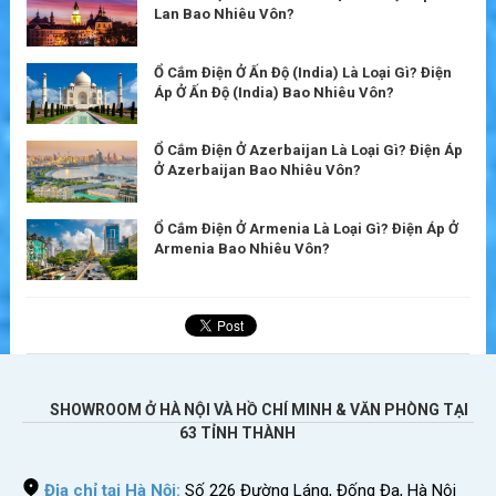
Lan Bao Nhiêu Vôn?
Ổ Cắm Điện Ở Ấn Độ (India) Là Loại Gì? Điện
Áp Ở Ấn Độ (India) Bao Nhiêu Vôn?
Ổ Cắm Điện Ở Azerbaijan Là Loại Gì? Điện Áp
Ở Azerbaijan Bao Nhiêu Vôn?
Ổ Cắm Điện Ở Armenia Là Loại Gì? Điện Áp Ở
Armenia Bao Nhiêu Vôn?
SHOWROOM Ở HÀ NỘI VÀ HỒ CHÍ MINH & VĂN PHÒNG TẠI
63 TỈNH THÀNH
Địa chỉ tại Hà Nội:
Số 226 Đường Láng, Đống Đa, Hà Nội