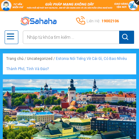
Liên Hệ:
19002106
Trang chủ
/
Uncategorized
/
Estonia Nổi Tiếng Về Cái Gì, Có Bao Nhiêu
Thành Phố, Tỉnh Và Đảo?