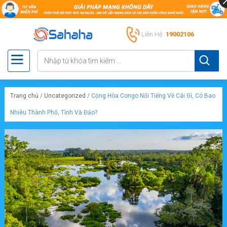
Liên Hệ:
19002106
Trang chủ
/
Uncategorized
/
Cộng Hòa Congo Nổi Tiếng Về Cái Gì, Có Bao
Nhiêu Thành Phố, Tỉnh Và Đảo?