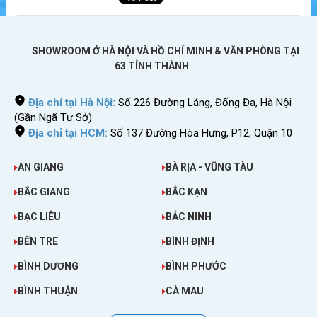
SHOWROOM Ở HÀ NỘI VÀ HỒ CHÍ MINH & VĂN PHÒNG TẠI
63 TỈNH THÀNH
Địa chỉ tại Hà Nội:
Số 226 Đường Láng, Đống Đa, Hà Nội
(Gần Ngã Tư Sở)
Địa chỉ tại HCM:
Số 137 Đường Hòa Hưng, P12, Quận 10
AN GIANG
BÀ RỊA - VŨNG TÀU
BẮC GIANG
BẮC KẠN
BẠC LIÊU
BẮC NINH
BẾN TRE
BÌNH ĐỊNH
BÌNH DƯƠNG
BÌNH PHƯỚC
BÌNH THUẬN
CÀ MAU