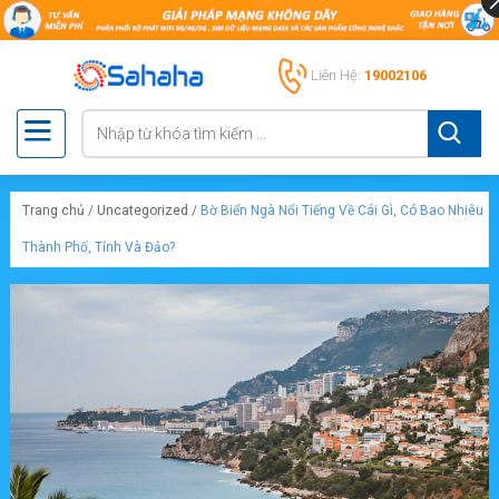
Liên Hệ:
19002106
Trang chủ
/
Uncategorized
/
Bờ Biển Ngà Nổi Tiếng Về Cái Gì, Có Bao Nhiêu
Thành Phố, Tỉnh Và Đảo?