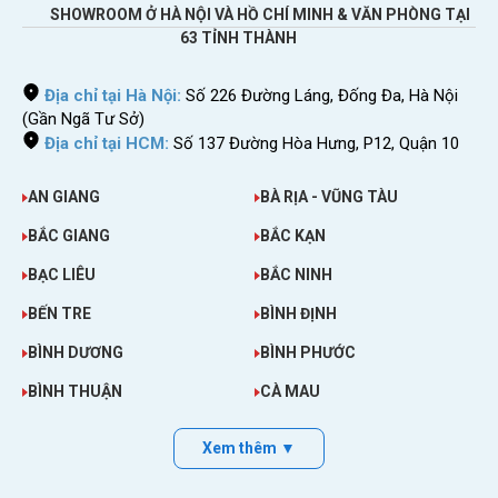
SHOWROOM Ở HÀ NỘI VÀ HỒ CHÍ MINH & VĂN PHÒNG TẠI
63 TỈNH THÀNH
Địa chỉ tại Hà Nội:
Số 226 Đường Láng, Đống Đa, Hà Nội
(Gần Ngã Tư Sở)
Địa chỉ tại HCM:
Số 137 Đường Hòa Hưng, P12, Quận 10
AN GIANG
BÀ RỊA - VŨNG TÀU
BẮC GIANG
BẮC KẠN
BẠC LIÊU
BẮC NINH
BẾN TRE
BÌNH ĐỊNH
BÌNH DƯƠNG
BÌNH PHƯỚC
BÌNH THUẬN
CÀ MAU
Xem thêm ▼