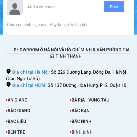
Post
Chưa có bình luận nào. Hãy là người đầu tiên!
SHOWROOM Ở HÀ NỘI VÀ HỒ CHÍ MINH & VĂN PHÒNG TẠI
63 TỈNH THÀNH
Địa chỉ tại Hà Nội:
Số 226 Đường Láng, Đống Đa, Hà Nội
(Gần Ngã Tư Sở)
Địa chỉ tại HCM:
Số 137 Đường Hòa Hưng, P12, Quận 10
AN GIANG
BÀ RỊA - VŨNG TÀU
BẮC GIANG
BẮC KẠN
BẠC LIÊU
BẮC NINH
BẾN TRE
BÌNH ĐỊNH