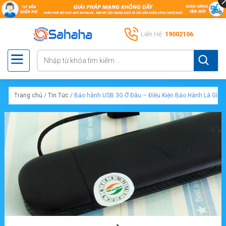
Liên Hệ:
19002106
Trang chủ
/
Tin Tức
/
Bảo hành USB 3G Ở Đâu – Điều Kiện Bảo Hành Là Gì