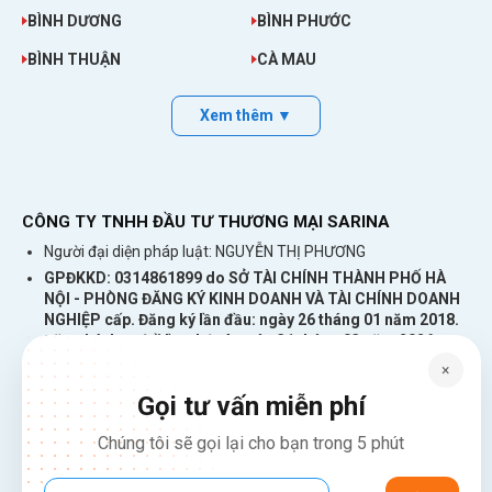
BÌNH DƯƠNG
BÌNH PHƯỚC
BÌNH THUẬN
CÀ MAU
Xem thêm ▼
CÔNG TY TNHH ĐẦU TƯ THƯƠNG MẠI SARINA
Người đại diện pháp luật: NGUYỄN THỊ PHƯƠNG
GPĐKKD: 0314861899 do SỞ TÀI CHÍNH THÀNH PHỐ HÀ
NỘI - PHÒNG ĐĂNG KÝ KINH DOANH VÀ TÀI CHÍNH DOANH
NGHIỆP cấp. Đăng ký lần đầu: ngày 26 tháng 01 năm 2018.
Đăng ký thay đổi lần thứ: 4, ngày 31 tháng 03 năm 2026
226 Đường Láng, Đống Đa, Hà Nội
×
137 Đường Hòa Hưng, Phường 12, Quận 10, TP. Hồ Chí Minh
Gọi tư vấn miễn phí
Hotline: 1900 2106 - 0386 001 001
Chúng tôi sẽ gọi lại cho bạn trong 5 phút
Email:
Giaiphap3g@gmail.com