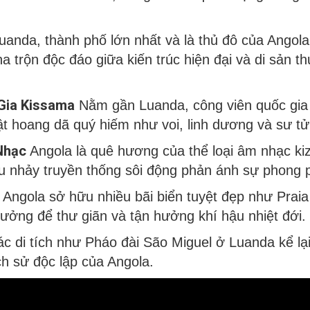
anda, thành phố lớn nhất và là thủ đô của Angola,
a trộn độc đáo giữa kiến trúc hiện đại và di sản t
Gia Kissama
Nằm gần Luanda, công viên quốc gia 
ật hoang dã quý hiếm như voi, linh dương và sư tử
Nhạc
Angola là quê hương của thể loại âm nhạc kiz
u nhảy truyền thống sôi động phản ánh sự phong 
Angola sở hữu nhiều bãi biển tuyệt đẹp như Prai
 tưởng để thư giãn và tận hưởng khí hậu nhiệt đới.
c di tích như Pháo đài São Miguel ở Luanda kể lại
ịch sử độc lập của Angola.