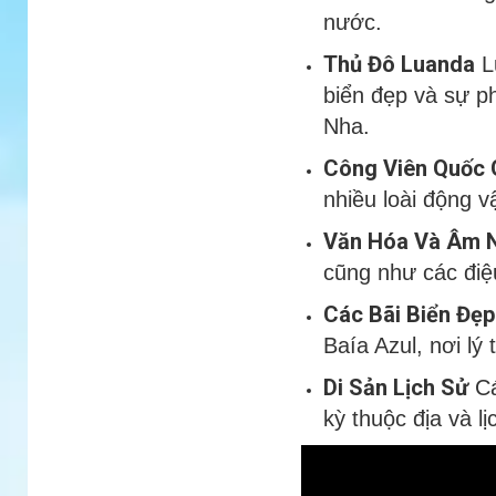
nước.
Thủ Đô Luanda
Lu
biển đẹp và sự ph
Nha.
Công Viên Quốc 
nhiều loài động v
Văn Hóa Và Âm 
cũng như các điệ
Các Bãi Biển Đẹp
Baía Azul, nơi lý
Di Sản Lịch Sử
Cá
kỳ thuộc địa và l