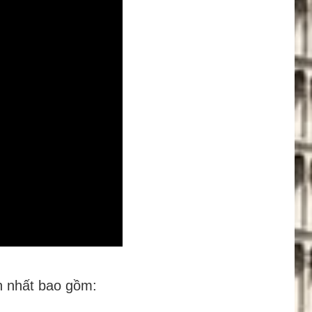
n nhất bao gồm: