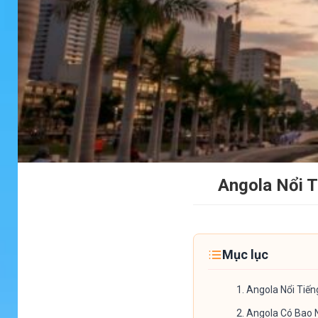
Angola Nổi T
Mục lục
1.
Angola Nổi Tiến
2.
Angola Có Bao 