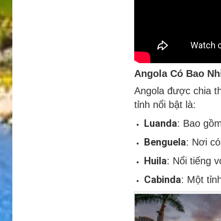
Angola Có Bao Nh
Angola được chia 
tỉnh nổi bật là:
Luanda
: Bao gồm
Benguela
: Nơi có
Huila
: Nổi tiếng 
Cabinda
: Một tỉn