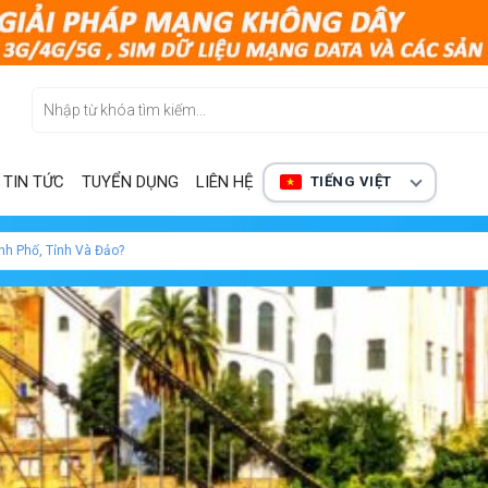
TIN TỨC
TUYỂN DỤNG
LIÊN HỆ
TIẾNG VIỆT
ành Phố, Tỉnh Và Đảo?