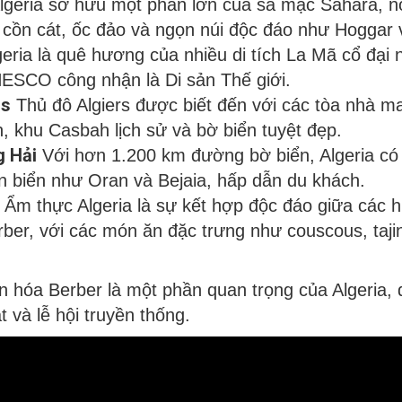
lgeria sở hữu một phần lớn của sa mạc Sahara, n
 cồn cát, ốc đảo và ngọn núi độc đáo như Hoggar và 
eria là quê hương của nhiều di tích La Mã cổ đại
ESCO công nhận là Di sản Thế giới.
rs
Thủ đô Algiers được biết đến với các tòa nhà 
, khu Casbah lịch sử và bờ biển tuyệt đẹp.
g Hải
Với hơn 1.200 km đường bờ biển, Algeria có 
en biển như Oran và Bejaia, hấp dẫn du khách.
Ẩm thực Algeria là sự kết hợp độc đáo giữa các h
rber, với các món ăn đặc trưng như couscous, taj
 hóa Berber là một phần quan trọng của Algeria, 
 và lễ hội truyền thống.