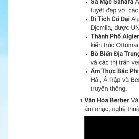
Sa Mạc Sahara
A
tuyệt đẹp với các
Di Tích Cổ Đại
Alg
Djemila, được UN
Thành Phố Algie
kiến trúc Ottoman
Bờ Biển Địa Trun
và các thị trấn v
Ẩm Thực Bắc Phi
Hải, Ả Rập và Be
truyền thống.
Văn Hóa Berber
Văn
âm nhạc, nghệ thuật