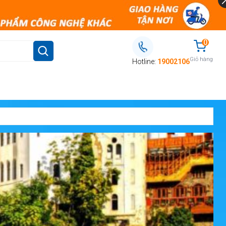
0
Giỏ hàng
Hotline:
19002106