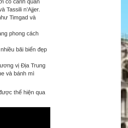
ơi có cảnh quan
Tassili n’Ajjer.
 như Timgad và
mang phong cách
nhiều bãi biển đẹp
ương vị Địa Trung
ine và bánh mì
được thể hiện qua