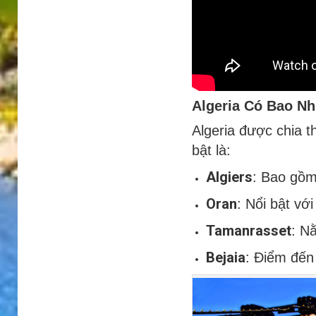
Algeria Có Bao Nh
Algeria được chia 
bật là:
Algiers
: Bao gồm
Oran
: Nổi bật vớ
Tamanrasset
: N
Bejaia
: Điểm đến 