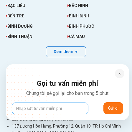
BẠC LIÊU
BẮC NINH
BẾN TRE
BÌNH ĐỊNH
BÌNH DƯƠNG
BÌNH PHƯỚC
BÌNH THUẬN
CÀ MAU
Xem thêm ▼
×
CÔNG TY TNHH ĐẦU TƯ THƯƠNG MẠI SARINA
Gọi tư vấn miễn phí
Người đại diện pháp luật: NGUYỄN THỊ PHƯƠNG
Chúng tôi sẽ gọi lại cho bạn trong 5 phút
GPĐKKD: 0314861899 do SỞ TÀI CHÍNH THÀNH PHỐ HÀ
NỘI - PHÒNG ĐĂNG KÝ KINH DOANH VÀ TÀI CHÍNH DOANH
NGHIỆP cấp. Đăng ký lần đầu: ngày 26 tháng 01 năm 2018.
Đăng ký thay đổi lần thứ: 4, ngày 31 tháng 03 năm 2026
226 Đường Láng, Đống Đa, Hà Nội
137 Đường Hòa Hưng, Phường 12, Quận 10, TP. Hồ Chí Minh