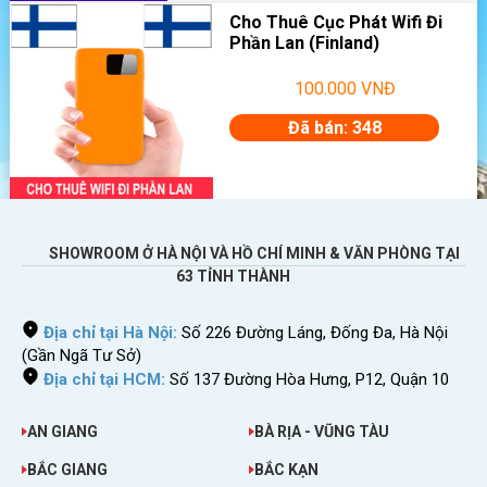
Cho Thuê Cục Phát Wifi Đi
Phần Lan (Finland)
100.000
VNĐ
Đã bán: 348
SHOWROOM Ở HÀ NỘI VÀ HỒ CHÍ MINH & VĂN PHÒNG TẠI
63 TỈNH THÀNH
Địa chỉ tại Hà Nội:
Số 226 Đường Láng, Đống Đa, Hà Nội
(Gần Ngã Tư Sở)
Địa chỉ tại HCM:
Số 137 Đường Hòa Hưng, P12, Quận 10
AN GIANG
BÀ RỊA - VŨNG TÀU
BẮC GIANG
BẮC KẠN