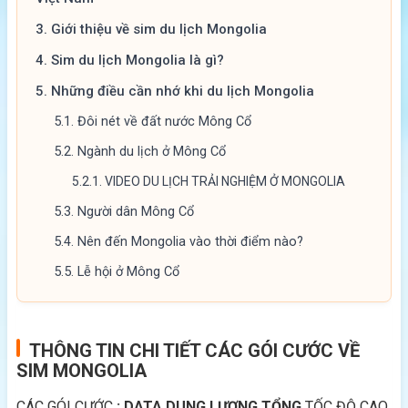
3.
Giới thiệu về sim du lịch Mongolia
4.
Sim du lịch Mongolia là gì?
5.
Những điều cần nhớ khi du lịch Mongolia
5.1.
Đôi nét về đất nước Mông Cổ
5.2.
Ngành du lịch ở Mông Cổ
5.2.1.
VIDEO DU LỊCH TRẢI NGHIỆM Ở MONGOLIA
5.3.
Người dân Mông Cổ
5.4.
Nên đến Mongolia vào thời điểm nào?
5.5.
Lễ hội ở Mông Cổ
THÔNG TIN CHI TIẾT CÁC GÓI CƯỚC VỀ
SIM MONGOLIA
CÁC GÓI CƯỚC
: DATA DUNG LƯỢNG TỔNG
TỐC ĐỘ CAO