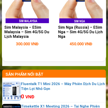
Sim Malaysia – ESim
Sim Nga (Russia) – ESim
Malaysia – Sim 4G/5G Du
Nga – Sim 4G/5G Du Lịch
Lịch Malaysia
Nga
300.000
VNĐ
450.000
VNĐ
Mua sim 4G/5G du lịch Mongolia thuận tiện
SẢN PHẨM NỔI BẬT
tại Sahaha
Fluentalk T1 Mini 2026 – Máy Phiên Dịch Du Lịch
Sim du lịch Mongolia là gì?
Tiện Lợi Nhỏ Gọn
0
Sim du lịch Mongolia
là sim data 4G trọn gói
VNĐ
để vào mạng, không hỗ trợ nghe gọi. Nếu , bạn
Timekettle X1 Meeting 2026 – Tai Nghe Phiên