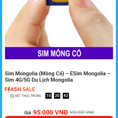
Sim Mongolia (Mông Cổ) – ESim Mongolia –
Sim 4G/5G Du Lịch Mongolia
10
20
41
KẾT THÚC TRONG
95.000
VNĐ
Giá :
590.000
VNĐ