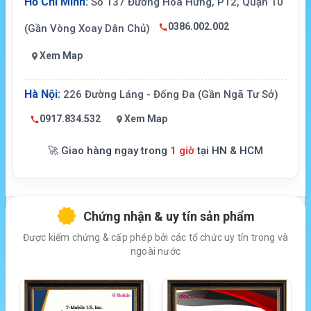
Hồ Chí Minh:
Số 137 Đường Hòa Hưng, P12, Quận 10
0386.002.002
(Gần Vòng Xoay Dân Chủ)
Xem Map
Hà Nội:
226 Đường Láng - Đống Đa (Gần Ngã Tư Sở)
0917.834.532
Xem Map
🚀 Giao hàng ngay trong
1 giờ
tại HN & HCM
Chứng nhận & uy tín sản phẩm
Được kiểm chứng & cấp phép bởi các tổ chức uy tín trong và
ngoài nước