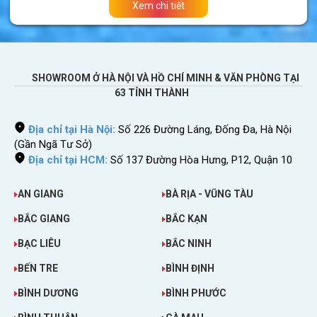
Xem chi tiết
thảo nguyên bất tận ở miền Trung; Vùng núi cao
ở phía Tây, Bắc.
SHOWROOM Ở HÀ NỘI VÀ HỒ CHÍ MINH & VĂN PHÒNG TẠI
63 TỈNH THÀNH
Địa chỉ tại Hà Nội:
Số 226 Đường Láng, Đống Đa, Hà Nội
(Gần Ngã Tư Sở)
Địa chỉ tại HCM:
Số 137 Đường Hòa Hưng, P12, Quận 10
AN GIANG
BÀ RỊA - VŨNG TÀU
BẮC GIANG
BẮC KẠN
BẠC LIÊU
BẮC NINH
Mông Cổ là một quốc gia không có biển!
BẾN TRE
BÌNH ĐỊNH
Mông Cổ có diện tích gấp 5 lần Việt Nam
BÌNH DƯƠNG
BÌNH PHƯỚC
nhưng dân số chỉ khoảng 3 triệu người. Đất