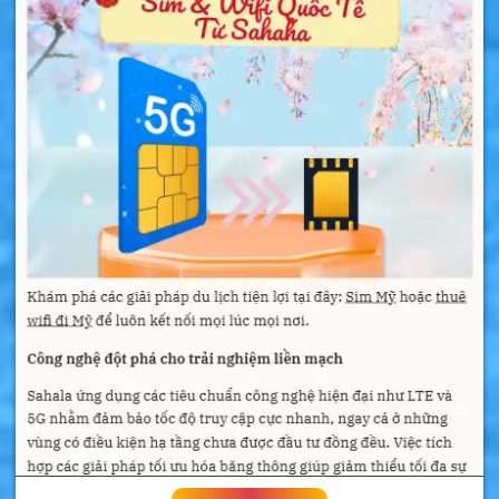
Hơn nữa, rất nhiều cửa hàng sim tiếng
Mongolia bán một loại sim cùng tính năng với
các mức giá khác nhau cho người nước ngoài.
Vì thế, sẽ là một lựa chọn vô cùng đúng đắn
nếu bạn chọn và mua sim tại Sahaha chúng tôi!
Những điều cần nhớ khi du lịch Mongolia
Đôi nét về đất nước Mông Cổ
Đừng nhầm lẫn Mông Cổ với vùng Nội Mông
thuộc Trung Quốc. Mông Cổ là quốc gia độc
lập có tên tiếng anh là Mongolia.
Mongolia là một quốc gia không có biển, nằm
giữa Nga và Trung Quốc. Địa hình Mông Cổ
được phân chia thành ba vùng: Vùng hoang
mạc, bán sa mạc và sa mạc ở phía Nam; Vùng