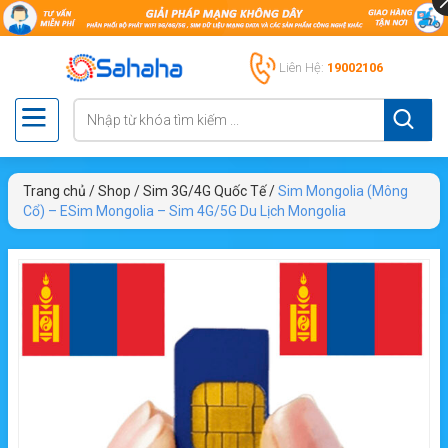
Liên Hệ:
19002106
Trang chủ
/
Shop
/
Sim 3G/4G Quốc Tế
/
Sim Mongolia (Mông
Cổ) – ESim Mongolia – Sim 4G/5G Du Lịch Mongolia