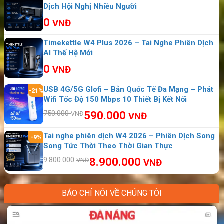
sẽ không cần phải đăng ký thông tin mà hoàn
Dịch Hội Nghị Nhiều Người
toàn có thể lắp vào cục phát wifi, máy tính
0
VNĐ
bảng, điện thoại… khi du lịch và công tác tại
Timekettle W4 Plus 2026 – Tai Nghe Phiên Dịch
Mongolia.
AI Thế Hệ Mới
0
VNĐ
USB 4G/5G Glofi – Bản Quốc Tế Đa Mạng – Phát
-21%
Wifi Tốc Độ 150 Mbps 10 Thiết Bị Kết Nối
750.000
590.000
VNĐ
VNĐ
Tai nghe phiên dịch W4 2026 – Phiên Dịch Song
-9%
Song Tức Thời Theo Thời Gian Thực
9.800.000
8.900.000
VNĐ
VNĐ
BÁO CHÍ NÓI VỀ CHÚNG TÔI