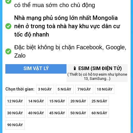
có thể mua sớm cho chủ động
Nhà mạng phủ sóng lớn nhất Mongolia
nên ở trong toà nhà hay khu vực dân cư
tốc độ nhanh
Đặc biệt không bị chặn Facebook, Google,
Zalo
SIM VẬT LÝ
📱 ESIM (SIM ĐIỆN TỬ)
( Thiết bị có hỗ trợ esim như Iphone
13, SamSung...)
Chọn thời gian:
3 NGÀY
5 NGÀY
7 NGÀY
10 NGÀY
12 NGÀY
14 NGÀY
15 NGÀY
20 NGÀY
25 NGÀY
30 NGÀY
40 NGÀY
45 NGÀY
50 NGÀY
60 NGÀY
90 NGÀY