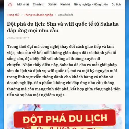
Đặt mua sim du lịch Mongolia nhanh nhất tại
Sahaha
Việc vào mạng Internet bằng 4G sẽ có giá rẻ
hơn chuyển vùng quốc tế rất nhiều. Bạn hoàn
toàn có thể sử dụng Zalo, Facebook, Viber…
để liên lạc về gia đình hoặc bạn bè. Đây là loại
sim dành riêng cho khách du lịch đến
Mongolia.
Thêm nữa, bạn có thể sẽ gặp nhiều khó khăn,
rủi ro nếu bạn không thành thạo tiếng
Mongolia. Chẳng hạn như có thể bạn mua
nhầm sim, bị người bán lừa mua sim với giá đắt.