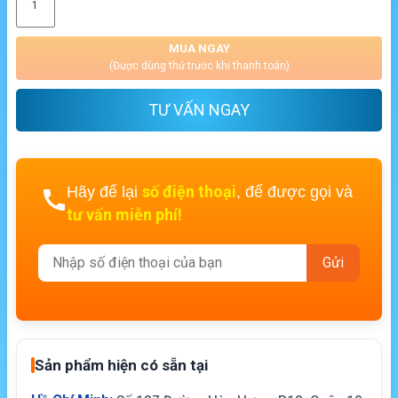
MUA NGAY
(Được dùng thử trước khi thanh toán)
TƯ VẤN NGAY
số điện thoại
Hãy để lại
, để được gọi và
tư vấn miễn phí!
Sản phẩm hiện có sẵn tại