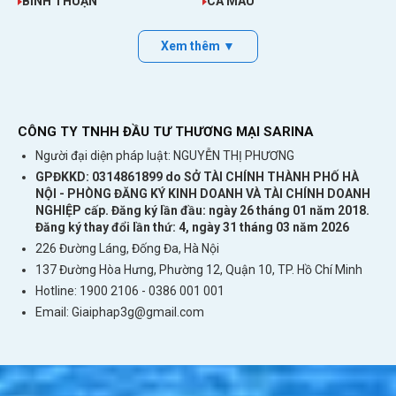
BÌNH THUẬN
CÀ MAU
nước này cũng có mật độ dân số thấp nhất thế
giới, chỉ 1.97 người/km². Đặc sản nổi bật của
Xem thêm ▼
Mông Cổ chính là “sự hoang vắng”. Tuy nhiên,
bạn không bao giờ thực sự biết ý nghĩa của sự
hoang vắng này cho đến khi bạn trực tiếp trải
nghiệm đất nước này.
CÔNG TY TNHH ĐẦU TƯ THƯƠNG MẠI SARINA
Người đại diện pháp luật: NGUYỄN THỊ PHƯƠNG
Sim Armenia – ESim Armenia – Sim 4G/5G Du Lịch
GPĐKKD: 0314861899 do SỞ TÀI CHÍNH THÀNH PHỐ HÀ
Armenia
NỘI - PHÒNG ĐĂNG KÝ KINH DOANH VÀ TÀI CHÍNH DOANH
NGHIỆP cấp. Đăng ký lần đầu: ngày 26 tháng 01 năm 2018.
Sim Bangladesh – ESim Bangladesh – Sim 4G/5G Du
Đăng ký thay đổi lần thứ: 4, ngày 31 tháng 03 năm 2026
Lịch Bangladesh
226 Đường Láng, Đống Đa, Hà Nội
Sim Brunei – ESim Brunei – Sim 4G/5G Du Lịch
137 Đường Hòa Hưng, Phường 12, Quận 10, TP. Hồ Chí Minh
Brunei
Hotline: 1900 2106 - 0386 001 001
Sim Peru – ESim Peru – Sim 4G/5G Du Lịch Peru
Email:
Giaiphap3g@gmail.com
Ngành du lịch ở Mông Cổ
Ngành du lịch Mông Cổ hiện còn chậm phát