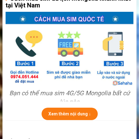
tại Việt Nam
Bạn có thể mua sim 4G/5G Mongolia bất cứ
lúc nào
Hãy gọi Hotline
0974.051.444 hoặc
Xem thêm nội dung ↓
0386.001.001
để mua sim nhanh và tiện nhất.
Một cách nữa đó là
đặt hàng online trên