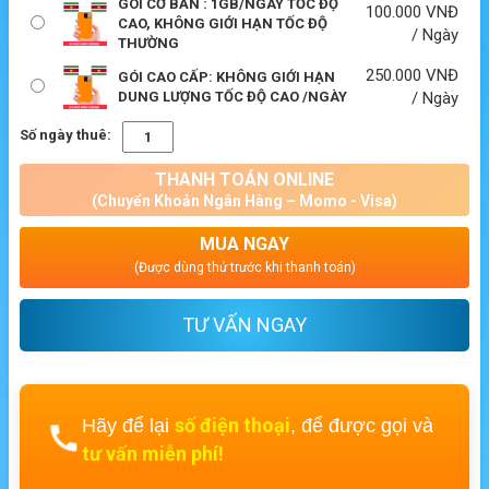
GÓI CƠ BẢN : 1GB/NGÀY TỐC ĐỘ
100.000
VNĐ
CAO, KHÔNG GIỚI HẠN TỐC ĐỘ
/ Ngày
THƯỜNG
250.000
VNĐ
GÓI CAO CẤP: KHÔNG GIỚI HẠN
DUNG LƯỢNG TỐC ĐỘ CAO /NGÀY
/ Ngày
Số ngày thuê:
THANH TOÁN ONLINE
(Chuyển Khoản Ngân Hàng – Momo - Visa)
MUA NGAY
(Được dùng thử trước khi thanh toán)
TƯ VẤN NGAY
số điện thoại
Hãy để lại
, để được gọi và
tư vấn miễn phí!