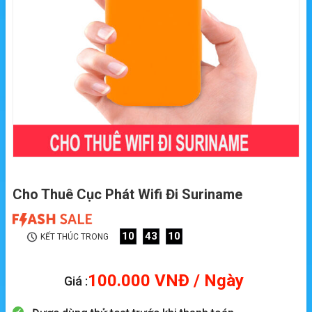
Cho Thuê Cục Phát Wifi Đi Suriname
10
43
09
KẾT THÚC TRONG
100.000
VNĐ
/ Ngày
Giá :