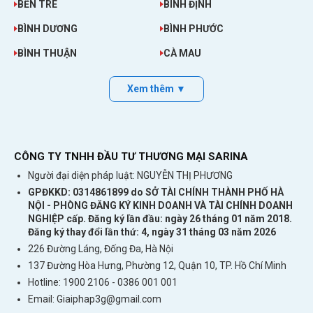
đặt thuê hoặc điền thông tin trên website của
BẾN TRE
BÌNH ĐỊNH
chúng tôi.
BÌNH DƯƠNG
BÌNH PHƯỚC
Quý khách sẽ nhận được thông báo xác nhận
BÌNH THUẬN
CÀ MAU
ngay sau khi đăng kí thuê. Chúng tôi sẽ gửi cục
phát wifi 4G quốc tế Sahaha R10 đến nơi quý
Xem thêm ▼
khách muốn nhận.
Cho Thuê Cục Phát Wifi Đi Faroe (Quần đảo Fa-rô)
Cho Thuê Cục Phát Wifi Đi Azerbaijan
CÔNG TY TNHH ĐẦU TƯ THƯƠNG MẠI SARINA
Cho Thuê Cục Phát Wifi Đi Honduras
Người đại diện pháp luật: NGUYỄN THỊ PHƯƠNG
GPĐKKD: 0314861899 do SỞ TÀI CHÍNH THÀNH PHỐ HÀ
Cho Thuê Cục Phát Wifi Đi Bermuda
NỘI - PHÒNG ĐĂNG KÝ KINH DOANH VÀ TÀI CHÍNH DOANH
NGHIỆP cấp. Đăng ký lần đầu: ngày 26 tháng 01 năm 2018.
Thông tin gói thuê cục phát wifi đi
Đăng ký thay đổi lần thứ: 4, ngày 31 tháng 03 năm 2026
Suriname
226 Đường Láng, Đống Đa, Hà Nội
Quý khách sẽ nhận được những thiết bị: Cục
137 Đường Hòa Hưng, Phường 12, Quận 10, TP. Hồ Chí Minh
Hotline: 1900 2106 - 0386 001 001
phát wifi Sahaha R10; pin kèm máy; hướng dẫn
Email:
Giaiphap3g@gmail.com
sử dụng trên máy; cáp sạc USB và ổ cắm đa