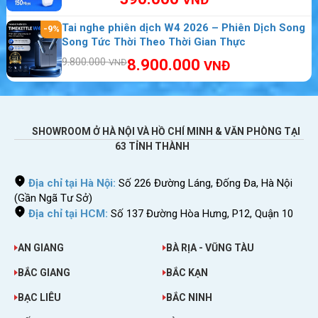
nhất Việt Nam. Chúng tôi cung cấp thiết bị có
tính năng tuyệt vời với giá cực rẻ. Thêm nữa
Tai nghe phiên dịch W4 2026 – Phiên Dịch Song
-9%
Song Tức Thời Theo Thời Gian Thực
chúng tôi còn miễn phí vận chuyển đến tận nhà
9.800.000
8.900.000
VNĐ
bạn.
VNĐ
Cách thuê wifi du lịch Suriname đơn giản nhất
SHOWROOM Ở HÀ NỘI VÀ HỒ CHÍ MINH & VĂN PHÒNG TẠI
63 TỈNH THÀNH
Địa chỉ tại Hà Nội:
Số 226 Đường Láng, Đống Đa, Hà Nội
(Gần Ngã Tư Sở)
Địa chỉ tại HCM:
Số 137 Đường Hòa Hưng, P12, Quận 10
AN GIANG
BÀ RỊA - VŨNG TÀU
BẮC GIANG
BẮC KẠN
Rất đơn giản quý khách chỉ cần gọi điện đến
BẠC LIÊU
BẮC NINH
Hotline:
0974.051.444 hoặc 0386.001.001
để