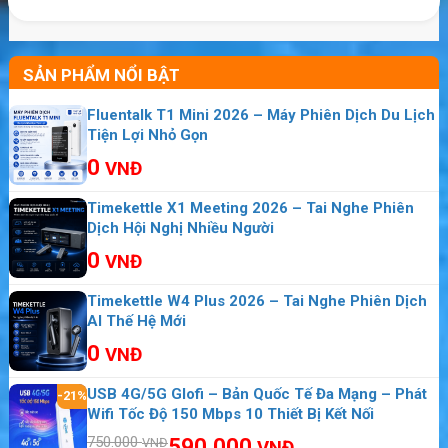
SẢN PHẨM NỔI BẬT
Fluentalk T1 Mini 2026 – Máy Phiên Dịch Du Lịch
Tiện Lợi Nhỏ Gọn
0
VNĐ
Timekettle X1 Meeting 2026 – Tai Nghe Phiên
Dịch Hội Nghị Nhiều Người
0
VNĐ
Timekettle W4 Plus 2026 – Tai Nghe Phiên Dịch
AI Thế Hệ Mới
0
VNĐ
Bảng giá cho thuê wifi du lịch Suriname
USB 4G/5G Glofi – Bản Quốc Tế Đa Mạng – Phát
-21%
Wifi Tốc Độ 150 Mbps 10 Thiết Bị Kết Nối
Giá cho thuê wifi du lịch của chúng tôi luôn rẻ
750.000
590.000
VNĐ
VNĐ