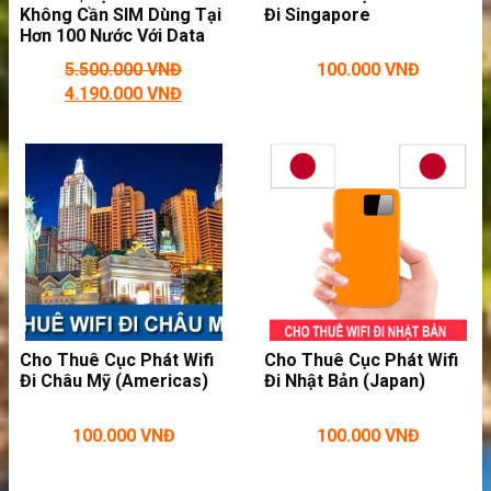
Không Cần SIM Dùng Tại
Đi Singapore
Hơn 100 Nước Với Data
Trọn Gói
5.500.000
VNĐ
100.000
VNĐ
4.190.000
VNĐ
Dùng wifi bên bờ sông thành phố Suriname
Cho Thuê Cục Phát Wifi
Cho Thuê Cục Phát Wifi
Đi Châu Mỹ (Americas)
Đi Nhật Bản (Japan)
100.000
VNĐ
100.000
VNĐ