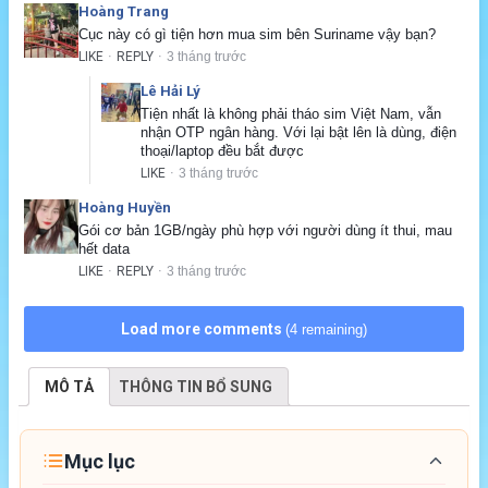
Hoàng Trang
Cục này có gì tiện hơn mua sim bên Suriname vậy bạn?
LIKE
REPLY
3 tháng trước
·
·
Lê Hải Lý
Tiện nhất là không phải tháo sim Việt Nam, vẫn 
nhận OTP ngân hàng. Với lại bật lên là dùng, điện 
thoại/laptop đều bắt được
LIKE
3 tháng trước
·
Hoàng Huyền
Gói cơ bản 1GB/ngày phù hợp với người dùng ít thui, mau 
hết data
LIKE
REPLY
3 tháng trước
·
·
Load more comments
(4 remaining)
MÔ TẢ
THÔNG TIN BỔ SUNG
Mục lục