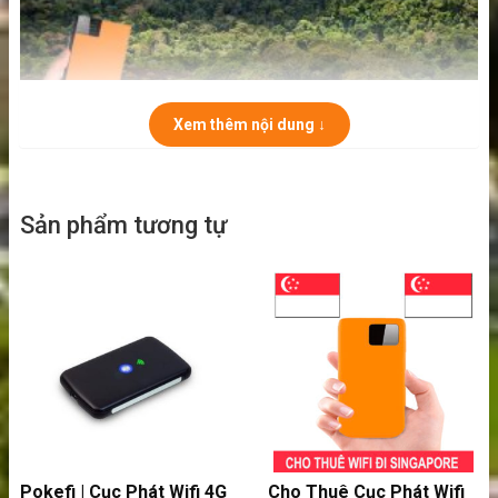
Xem thêm nội dung ↓
Vào Internet bất cứ nơi đâu ở Suriname
Thiết bị rất dễ sử dụng ngay cả với người
Sản phẩm tương tự
mới. Chỉ cần bật lên là có wifi dùng. Không
cần cài đặt hay lắp sim gì cả.
Cục phát nhỏ gọn bỏ túi phù hợp cho các
chuyến đi du lịch nước ngoài. Pin thiết bị
dùng rất lâu với thời lượng lên đến 12 tiếng.
Pokefi | Cục Phát Wifi 4G
Cho Thuê Cục Phát Wifi