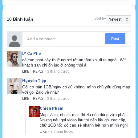
Sort by
10 Bình luận
Post
LY Cà Phê
có cục phát này thuê người rất an tâm khi đi ra ngoài, Wifi 
khách sạn chỉ ổn lúc ở phòng thôi á
LIKE
REPLY
3 tháng trước
·
·
Nguyễn Tiệp
Gói cơ bản 1GB/ngày có đủ không, mình chủ yếu dùng map 
với gọi Zalo về nhà?
LIKE
REPLY
3 tháng trước
·
·
Chien Pham
Map, Zalo, check mail thì đủ nếu dùng vừa phải. 
Nhưng nếu gọi video lâu thì nên lấy gói cao cấp, 
chứ 1GB tốc độ cao sẽ nhanh hết hơn mình nghĩ
LIKE
3 tháng trước
·