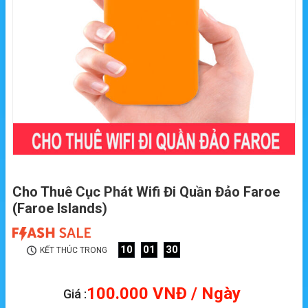
Cho Thuê Cục Phát Wifi Đi Quần Đảo Faroe
(Faroe Islands)
10
01
29
KẾT THÚC TRONG
100.000
VNĐ
/ Ngày
Giá :