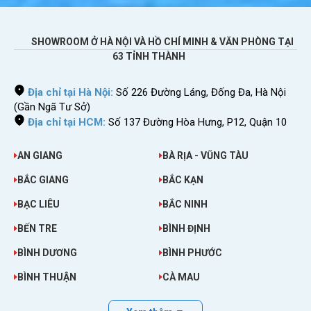
Chi phí cho thuê wifi du lịch Quần Đảo
SHOWROOM Ở HÀ NỘI VÀ HỒ CHÍ MINH & VĂN PHÒNG TẠI
Faroe có đắt không ?
63 TỈNH THÀNH
Thuê wifi đi Quần Đảo Faroe
ngay bây giờ với
Địa chỉ tại Hà Nội:
Số 226 Đường Láng, Đống Đa, Hà Nội
giá cực rẻ tại Việt Nam. Nhóm bạn càng đông
(Gần Ngã Tư Sở)
người thì giá thuê càng rẻ. Vì cục phát Sahaha
Địa chỉ tại HCM:
Số 137 Đường Hòa Hưng, P12, Quận 10
R10 có thể phát wifi cho nhiều thiết bị. Nếu
chia nhiều người dùng thì giá còn rẻ hơn một
AN GIANG
BÀ RỊA - VŨNG TÀU
cốc cafe.
BẮC GIANG
BẮC KẠN
Giá thuê wifi đi Quần Đảo Faroe
của Sahaha là
BẠC LIÊU
BẮC NINH
trọn gói. Chúng tôi sẽ không thu bất cứ chi phí
BẾN TRE
BÌNH ĐỊNH
gì thêm cả.
BÌNH DƯƠNG
BÌNH PHƯỚC
BÌNH THUẬN
CÀ MAU