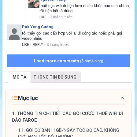
thuê cục wifi đi tiện hơn nhiều khỏi tháo sim chính, 
rất tiện bật là dùng
LIKE
3 tháng trước
·
Pak Yong Cường
tôi thấy gói cao cấp hợp với ai đi công tác hoặc phải gọi 
video nhiều
LIKE
REPLY
3 tháng trước
·
·
Load more comments
(3 remaining)
MÔ TẢ
THÔNG TIN BỔ SUNG
Mục lục
1.
THÔNG TIN CHI TIẾT CÁC GÓI CƯỚC THUÊ WIFI ĐI
ĐẢO FAROE
1.1.
GÓI CƠ BẢN : 1GB/NGÀY TỐC ĐỘ CAO, KHÔNG
GIỚI HẠN TỐC ĐỘ THƯỜNG