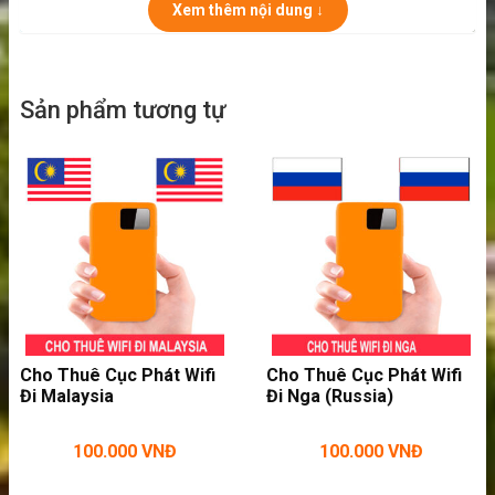
Xem thêm nội dung ↓
Sản phẩm tương tự
Thuê cục phát wifi tại Quần Đảo Faroe phát
4G siêu tốc
Pin cực khỏe, khi sạc đầy có thể dùng đến
12 tiếng liên tục phát wifi. Bạn có thể thoải
Cho Thuê Cục Phát Wifi
Cho Thuê Cục Phát Wifi
mái phát wifi khi đi thăm thú các địa điểm du
Đi Malaysia
Đi Nga (Russia)
lịch Quần Đảo Faroe theo tour.
100.000
VNĐ
100.000
VNĐ