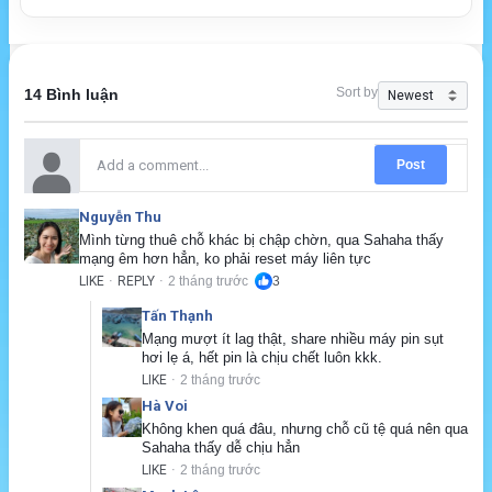
Sort by
14 Bình luận
Post
Nguyễn Thu
Mình từng thuê chỗ khác bị chập chờn, qua Sahaha thấy 
mạng êm hơn hẳn, ko phải reset máy liên tực
LIKE
REPLY
2 tháng trước
3
·
·
Tấn Thạnh
Mạng mượt ít lag thật, share nhiều máy pin sụt 
hơi lẹ á, hết pin là chịu chết luôn kkk.
LIKE
2 tháng trước
·
Hà Voi
Không khen quá đâu, nhưng chỗ cũ tệ quá nên qua 
Sahaha thấy dễ chịu hẳn
LIKE
2 tháng trước
·