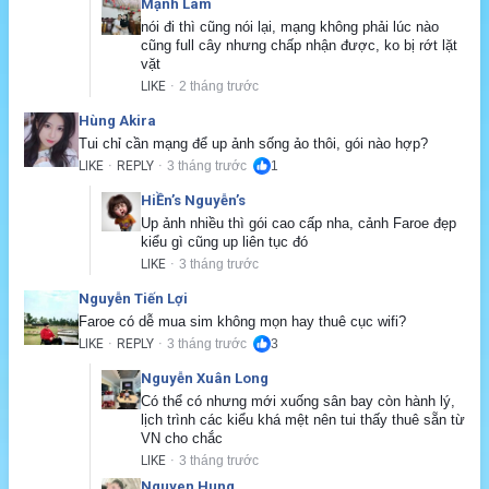
Mạnh Lâm
nói đi thì cũng nói lại, mạng không phải lúc nào 
cũng full cây nhưng chấp nhận được, ko bị rớt lặt 
vặt
LIKE
2 tháng trước
·
Hùng Akira
Tui chỉ cần mạng để up ảnh sống ảo thôi, gói nào hợp?
LIKE
REPLY
3 tháng trước
1
·
·
HiỀn’s Nguyễn’s
Up ảnh nhiều thì gói cao cấp nha, cảnh Faroe đẹp 
kiểu gì cũng up liên tục đó
LIKE
3 tháng trước
·
Nguyễn Tiến Lợi
Faroe có dễ mua sim không mọn hay thuê cục wifi?
LIKE
REPLY
3 tháng trước
3
·
·
Nguyễn Xuân Long
Có thể có nhưng mới xuống sân bay còn hành lý, 
lịch trình các kiểu khá mệt nên tui thấy thuê sẵn từ 
VN cho chắc
LIKE
3 tháng trước
·
Nguyen Hung