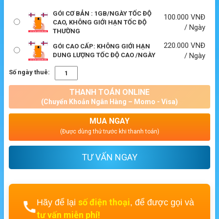
GÓI CƠ BẢN : 1GB/NGÀY TỐC ĐỘ
100.000
VNĐ
CAO, KHÔNG GIỚI HẠN TỐC ĐỘ
/ Ngày
THƯỜNG
220.000
VNĐ
GÓI CAO CẤP: KHÔNG GIỚI HẠN
DUNG LƯỢNG TỐC ĐỘ CAO /NGÀY
/ Ngày
Số ngày thuê:
THANH TOÁN ONLINE
(Chuyển Khoản Ngân Hàng – Momo - Visa)
MUA NGAY
(Được dùng thử trước khi thanh toán)
TƯ VẤN NGAY
số điện thoại
Hãy để lại
, để được gọi và
tư vấn miễn phí!