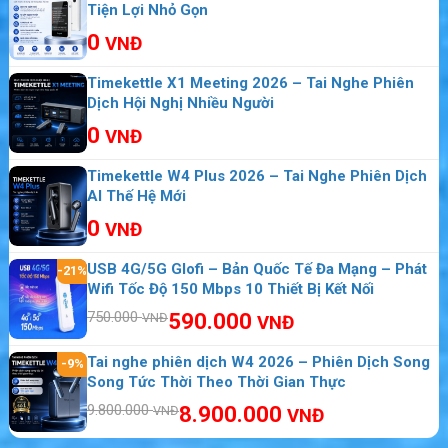
Tiện Lợi Nhỏ Gọn
0
VNĐ
Timekettle X1 Meeting 2026 – Tai Nghe Phiên
Dịch Hội Nghị Nhiều Người
0
VNĐ
Timekettle W4 Plus 2026 – Tai Nghe Phiên Dịch
AI Thế Hệ Mới
0
VNĐ
USB 4G/5G Glofi – Bản Quốc Tế Đa Mạng – Phát
-21%
Wifi Tốc Độ 150 Mbps 10 Thiết Bị Kết Nối
750.000
590.000
VNĐ
VNĐ
Tai nghe phiên dịch W4 2026 – Phiên Dịch Song
-9%
Song Tức Thời Theo Thời Gian Thực
9.800.000
8.900.000
VNĐ
VNĐ