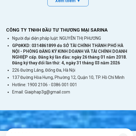
Xem thêm ▼
CÔNG TY TNHH ĐẦU TƯ THƯƠNG MẠI SARINA
Người đại diện pháp luật: NGUYỄN THỊ PHƯƠNG
GPĐKKD: 0314861899 do SỞ TÀI CHÍNH THÀNH PHỐ HÀ
NỘI - PHÒNG ĐĂNG KÝ KINH DOANH VÀ TÀI CHÍNH DOANH
NGHIỆP cấp. Đăng ký lần đầu: ngày 26 tháng 01 năm 2018.
Đăng ký thay đổi lần thứ: 4, ngày 31 tháng 03 năm 2026
Cách thuê wifi du lịch Quần Đảo Faroe đơn
226 Đường Láng, Đống Đa, Hà Nội
giản nhất
137 Đường Hòa Hưng, Phường 12, Quận 10, TP. Hồ Chí Minh
Hotline: 1900 2106 - 0386 001 001
Email:
Giaiphap3g@gmail.com