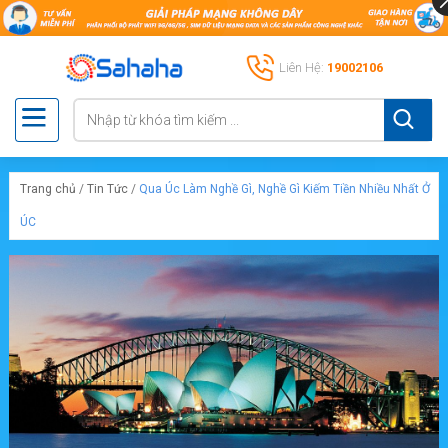
Liên Hệ:
19002106
Trang chủ
/
Tin Tức
/
Qua Úc Làm Nghề Gì, Nghề Gì Kiếm Tiền Nhiều Nhất Ở
ÚC