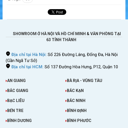
SHOWROOM Ở HÀ NỘI VÀ HỒ CHÍ MINH & VĂN PHÒNG TẠI
63 TỈNH THÀNH
Địa chỉ tại Hà Nội:
Số 226 Đường Láng, Đống Đa, Hà Nội
(Gần Ngã Tư Sở)
Địa chỉ tại HCM:
Số 137 Đường Hòa Hưng, P12, Quận 10
AN GIANG
BÀ RỊA - VŨNG TÀU
BẮC GIANG
BẮC KẠN
BẠC LIÊU
BẮC NINH
BẾN TRE
BÌNH ĐỊNH
BÌNH DƯƠNG
BÌNH PHƯỚC