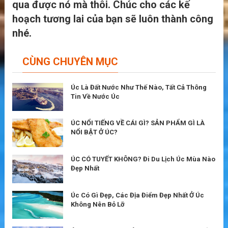
qua được nó mà thôi. Chúc cho các kế
hoạch tương lai của bạn sẽ luôn thành công
nhé.
CÙNG CHUYÊN MỤC
Úc Là Đất Nước Như Thế Nào, Tất Cả Thông
Tin Về Nước Úc
ÚC NỔI TIẾNG VỀ CÁI GÌ? SẢN PHẨM GÌ LÀ
NỔI BẬT Ở ÚC?
ÚC CÓ TUYẾT KHÔNG? Đi Du Lịch Úc Mùa Nào
Đẹp Nhất
Úc Có Gì Đẹp, Các Địa Điểm Đẹp Nhất Ở Úc
Không Nên Bỏ Lỡ