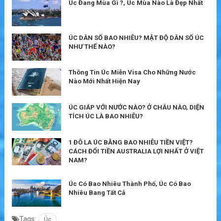
Úc Đang Mùa Gì ?, Úc Mùa Nào Là Đẹp Nhất
ÚC DÂN SỐ BAO NHIÊU? MẬT ĐỘ DÂN SỐ ÚC
NHƯ THẾ NÀO?
Thông Tin Úc Miễn Visa Cho Những Nước
Nào Mới Nhất Hiện Nay
ÚC GIÁP VỚI NƯỚC NÀO? Ở CHÂU NÀO, DIỆN
TÍCH ÚC LÀ BAO NHIÊU?
1 ĐÔ LA ÚC BẰNG BAO NHIÊU TIỀN VIỆT?
CÁCH ĐỔI TIỀN AUSTRALIA LỢI NHẤT Ở VIỆT
NAM?
Úc Có Bao Nhiêu Thành Phố, Úc Có Bao
Nhiêu Bang Tất Cả
Tags:
Úc