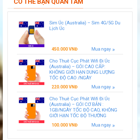
CÓ THỂ BẠN QUAN TÂM
Sim Úc (Australia) – Sim 4G/5G Du
Lịch Úc
450.000
VNĐ
Mua ngay
Cho Thuê Cục Phát Wifi Đi Úc
(Australia) – GÓI CAO CẤP:
KHÔNG GIỚI HẠN DUNG LƯỢNG
TỐC ĐỘ CAO /NGÀY
220.000
VNĐ
Mua ngay
Cho Thuê Cục Phát Wifi Đi Úc
(Australia) – GÓI CƠ BẢN :
1GB/NGÀY TỐC ĐỘ CAO, KHÔNG
GIỚI HẠN TỐC ĐỘ THƯỜNG
100.000
VNĐ
Mua ngay