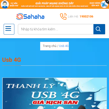
Liên Hệ:
19002106
Trang chủ
/
Usb 4G
Usb 4G