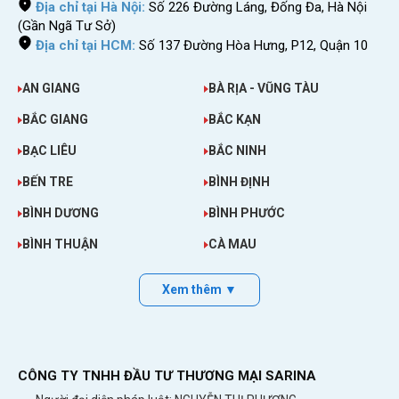
Địa chỉ tại Hà Nội:
Số 226 Đường Láng, Đống Đa, Hà Nội
(Gần Ngã Tư Sở)
Địa chỉ tại HCM:
Số 137 Đường Hòa Hưng, P12, Quận 10
AN GIANG
BÀ RỊA - VŨNG TÀU
BẮC GIANG
BẮC KẠN
BẠC LIÊU
BẮC NINH
BẾN TRE
BÌNH ĐỊNH
BÌNH DƯƠNG
BÌNH PHƯỚC
BÌNH THUẬN
CÀ MAU
Xem thêm ▼
CÔNG TY TNHH ĐẦU TƯ THƯƠNG MẠI SARINA